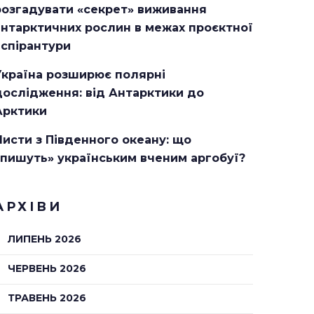
розгадувати «секрет» виживання
антарктичних рослин в межах проєктної
аспірантури
Україна розширює полярні
дослідження: від Антарктики до
Арктики
Листи з Південного океану: що
«пишуть» українським вченим аргобуї?
АРХІВИ
ЛИПЕНЬ 2026
ЧЕРВЕНЬ 2026
ТРАВЕНЬ 2026