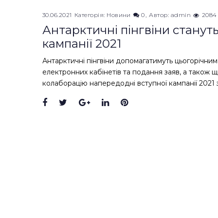
30.06.2021
Категорія:
Новини
0
Автор:
admin
2084
Антарктичні пінгвіни станут
кампанії 2021
Антарктичні пінгвіни допомагатимуть цьогорічним
електронних кабінетів та подання заяв, а також 
колаборацію напередодні вступної кампанії 2021
Facebook
Twitter
Google+
LinkedIn
Pinterest