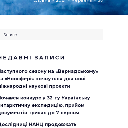
Головна
>
2021
>
Червень
>
30
earch
or:
НЕДАВНІ ЗАПИСИ
Наступного сезону на «Вернадському»
та «Ноосфері» почнуться два нові
міжнародні наукові проєкти
Почався конкурс у 32-гу Українську
антарктичну експедицію, прийом
документів триває до 7 серпня
Дослідниці НАНЦ продовжать