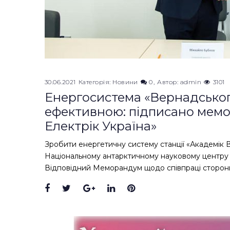
30.06.2021
Категорія:
Новини
0
Автор:
admin
3101
Енергосистема «Вернадськог
ефективною: підписано мем
Електрік Україна»
Зробити енергетичну систему станції «Академік
Національному антарктичному науковому центру
Відповідний Меморандум щодо співпраці сторони 
Facebook
Twitter
Google+
LinkedIn
Pinterest