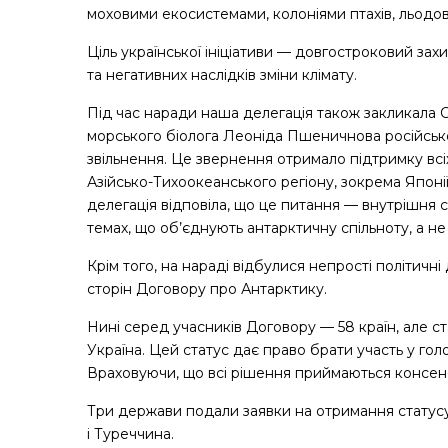
моховими екосистемами, колоніями птахів, льодо
Ціль української ініціативи — довгостроковий захи
та негативних наслідків зміни клімату.
Під час наради наша делегація також закликала 
морського біолога Леоніда Пшеничнова російськ
звільнення. Це звернення отримало підтримку всі
Азійсько-Тихоокеанського регіону, зокрема Японії,
делегація відповіла, що це питання — внутрішня 
темах, що об’єднують антарктичну спільноту, а н
Крім того, на нараді відбулися непрості політич
сторін Договору про Антарктику.
Нині серед учасників Договору — 58 країн, але с
Україна. Цей статус дає право брати участь у гол
Враховуючи, що всі рішення приймаються консенс
Три держави подали заявки на отримання статусу
і Туреччина.