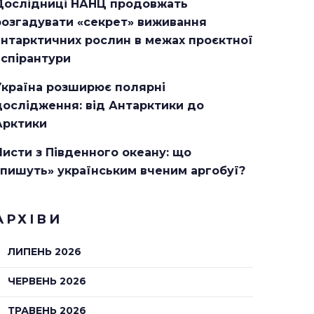
Дослідниці НАНЦ продовжать
розгадувати «секрет» виживання
антарктичних рослин в межах проєктної
аспірантури
Україна розширює полярні
дослідження: від Антарктики до
Арктики
Листи з Південного океану: що
«пишуть» українським вченим аргобуї?
АРХІВИ
ЛИПЕНЬ 2026
ЧЕРВЕНЬ 2026
ТРАВЕНЬ 2026