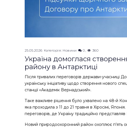
25.05.2026
Категорія:
Новини
0
360
Україна домоглася створен
району в Антарктиці
Після тривалих переговорів держави-учасниці Д
українську ініціативу щодо створення нового спе
станції «Академік Вернадський».
Таке важливе рішення було ухвалено на 48-й Кон
яка проходила з 11 до 21 травня в Хіросімі, Япон
переговорів, де Україну традиційно представляв
Новий природоохоронний район охоплює п’ять окр