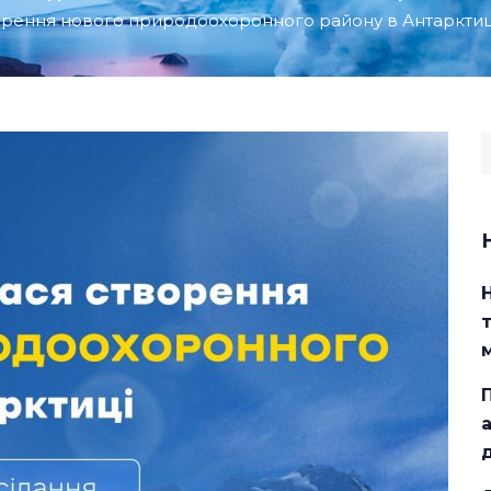
орення нового природоохоронного району в Антарктиц
S
f