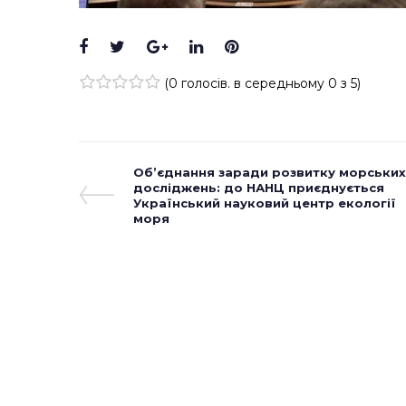
Facebook
Twitter
Google+
LinkedIn
Pinterest
(
0 голосів
. в середньому
0
з 5)
1
2
3
4
5
Навігація
Previous
Об’єднання заради розвитку морських
Post
досліджень: до НАНЦ приєднується
записів
Український науковий центр екології
моря