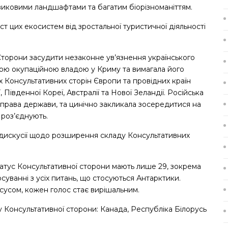
виковими ландшафтами та багатим біорізноманіттям.
ст цих екосистем від зростальної туристичної діяльності
Сторони засудити незаконне ув’язнення українського
ою окупаційною владою у Криму та вимагала його
х Консультативних сторін Європи та провідних країн
 Південної Кореї, Австралії та Нової Зеландії. Російська
справа держави, та цинічно закликала зосередитися на
е роз’єднують.
ні дискусії щодо розширення складу Консультативних
татус Консультативної сторони мають лише 29, зокрема
осуванні з усіх питань, що стосуються Антарктики.
усом, кожен голос стає вирішальним.
 Консультативної сторони: Канада, Республіка Білорусь