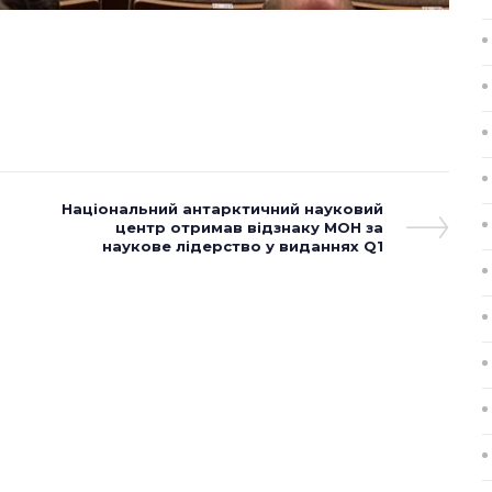
Next
Національний антарктичний науковий
Post
центр отримав відзнаку МОН за
наукове лідерство у виданнях Q1