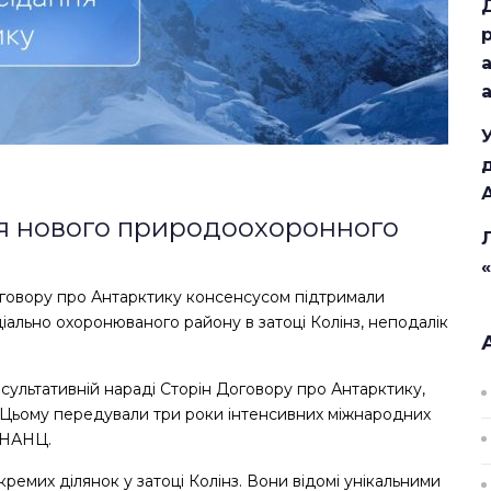
ня нового природоохоронного
оговору про Антарктику консенсусом підтримали
ціально охоронюваного району в затоці Колінз, неподалік
сультативній нараді Сторін Договору про Антарктику,
ія. Цьому передували три роки інтенсивних міжнародних
 НАНЦ.
емих ділянок у затоці Колінз. Вони відомі унікальними