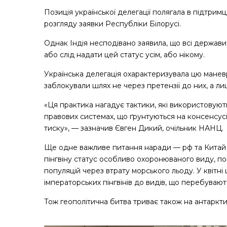
Позиція української делегації полягала в підтримц
розгляду заявки Республіки Білорусі.
Однак Індія несподівано заявила, що всі держави
або слід надати цей статус усім, або нікому.
Українська делегація охарактеризувала цю маневр
заблокували шлях не через претензії до них, а л
«Ця практика нагадує тактики, які використовуют
правових системах, що ґрунтуються на консенсусі
тиску», — зазначив Євген Дикий, очільник НАНЦ.
Ще одне важливе питання наради — рф та Китай 
пінгвіну статус особливо охоронюваного виду, п
популяцій через втрату морського льоду. У квітн
імператорських пінгвінів до видів, що перебуваю
Тож геополітична битва триває також на антарктичній