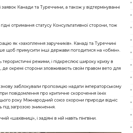
і заявок Канади та Туреччини, а також у відтермінуванні
 гідні отримання статусу Консультативної сторони, тож
ацію як «захоплення заручників». Канаді та Туреччині
ише щоб примусити інші держави погодитися на «обмін».
ь терористичні режими, і підкреслює широку кризу в
, де окремі сторони зловживають своїм правом вето для
знову заблокували пропозицію надати імператорському
опри повідомлення про критичне скорочення їхніх
і цього року Міжнародний союз охорони природи відніс
ть під загрозою зникнення.
 «шахівниці», і задіяні в ній навіть пінгвіни.