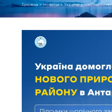
Головна
>
Новини
>
Україна домоглася ств