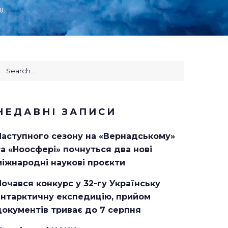
і
earch
or:
НЕДАВНІ ЗАПИСИ
Наступного сезону на «Вернадському»
та «Ноосфері» почнуться два нові
міжнародні наукові проєкти
Почався конкурс у 32-гу Українську
антарктичну експедицію, прийом
документів триває до 7 серпня