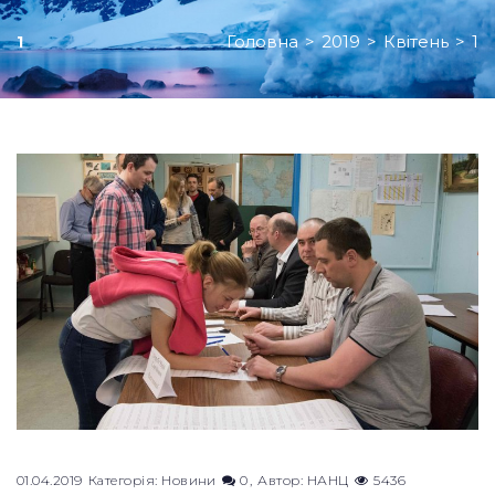
Головна
>
2019
>
Квітень
>
1
1
День:
01.04.2019
01.04.2019
Категорія:
Новини
0
Автор:
НАНЦ
5436