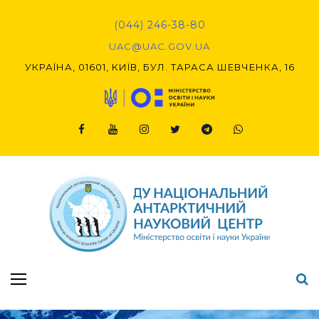
Skip
to
(044) 246-38-80
content
UAC@UAC.GOV.UA​​
УКРАЇНА, 01601, КИЇВ, БУЛ. ТАРАСА ШЕВЧЕНКА, 16
Facebook
Youtube
Instagram
Twitter
Telegram
Viber
Підсумки Конкурсу наукових проєктів-2020 (1-й етап) & (2-й етап)