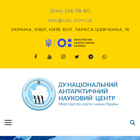
Skip
to
(044) 246-38-80
content
UAC@UAC.GOV.UA​​
УКРАЇНА, 01601, КИЇВ, БУЛ. ТАРАСА ШЕВЧЕНКА, 16
Facebook
Youtube
Instagram
Twitter
Telegram
Viber
Підсумки Конкурсу наукових проєктів-2020 (1-й етап) & (2-й етап)