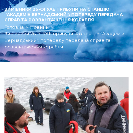
ЗИМІВНИКИ 26-ОЇ УАЕ ПРИБУЛИ НА СТАНЦІЮ
“АКАДЕМІК ВЕРНАДСЬКИЙ”: ПОПЕРЕДУ ПЕРЕДАЧА
СПРАВ ТА РОЗВАНТАЖЕННЯ КОРАБЛЯ
Головна
>
Новини
>
Зимівники 26-ої УАЕ прибули на станцію “Академік
Вернадський”: попереду передача справ та
розвантаження корабля