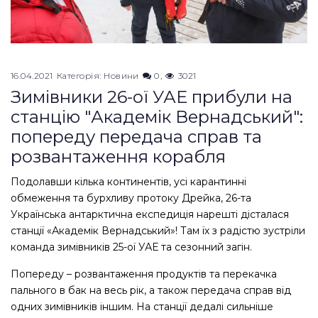
16.04.2021
Категорія:
Новини
0
3021
Зимівники 26-ої УАЕ прибули на
станцію "Академік Вернадський":
попереду передача справ та
розвантаження корабля
Подолавши кілька континентів, усі карантинні
обмеження та бурхливу протоку Дрейка, 26-та
Українська антарктична експедиція нарешті дісталася
станції «Академік Вернадський»! Там їх з радістю зустріли
команда зимівників 25-ої УАЕ та сезонний загін.
Попереду – розвантаження продуктів та перекачка
пального в бак на весь рік, а також передача справ від
одних зимівників іншим. На станції дедалі сильніше