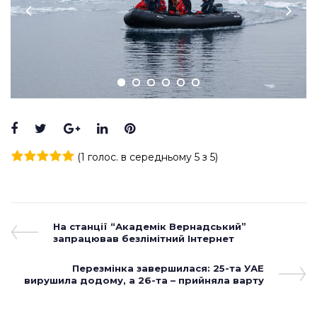
Facebook
Twitter
Google+
LinkedIn
Pinterest
(
1 голос
. в середньому
5
з 5)
1
2
3
4
5
Навігація
Previous
На станції “Академік Вернадський”
Post
запрацював безлімітний Інтернет
записів
Next
Перезмінка завершилася: 25-та УАЕ
вирушила додому, а 26-та – прийняла варту
Post