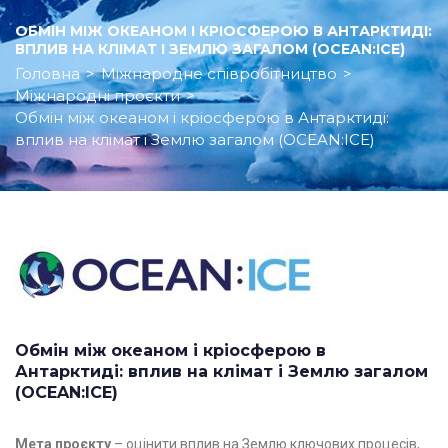
ОБМІН МІЖ ОКЕАНОМ І КРІОСФЕРОЮ В АНТАРКТИДІ:
ВПЛИВ НА КЛІМАТ І ЗЕМЛЮ ЗАГАЛОМ (OCEAN:ICE)
Головна
>
Міжнародне співробітництво
>
Міжнародні проєкти
>
Обмін між океаном і кріосферою в Антарктиді:
вплив на клімат і Землю загалом (OCEAN:ICE)
Обмін між океаном і кріосферою в
Антарктиді: вплив на клімат і Землю загалом ​
(OCEAN:ICE)
Мета проєкту
– оцінити вплив на Землю ключових процесів,