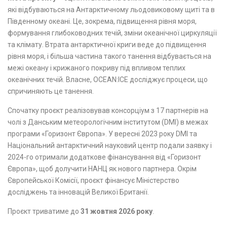
які відбуваються на Антарктичному льодовиковому щиті та в
Південному океані. Це, зокрема, підвищення рівня моря,
формування глибоководних течій, зміни океанічної циркуляції
та клімату. Втрата антарктичної криги веде до підвищення
рівня моря, і більша частина такого танення відбувається на
межі океану і крижаного покриву під впливом теплих
океанічних течій. Власне, OCEAN:ICE досліджує процеси, що
спричиняють це танення.
Спочатку проєкт реалізовував консорціум з 17 партнерів на
чолі з Данським метеорологічним інститутом (DMI) в межах
програми «Горизонт Європа». У вересні 2023 року DMI та
Національний антарктичний науковий центр подали заявку і
2024-го отримали додаткове фінансування від «Горизонт
Європа», щоб долучити НАНЦ як нового партнера. Окрім
Європейської Комісії, проєкт фінансує Міністерство
досліджень та інновацій Великої Британії.
Проєкт триватиме до
31 жовтня 2026 року
.