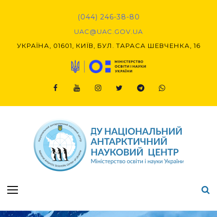
(044) 246-38-80
UAC@UAC.GOV.UA​​
УКРАЇНА, 01601, КИЇВ, БУЛ. ТАРАСА ШЕВЧЕНКА, 16
Підсумки Конкурсу наукових проєктів-2020 (1-й етап) & (2-й етап)