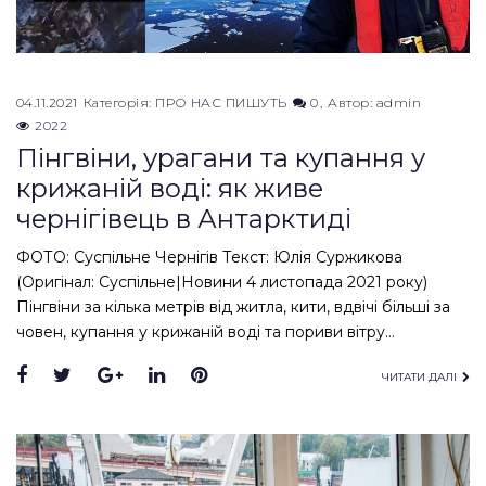
04.11.2021
Категорія:
ПРО НАС ПИШУТЬ
0
Автор:
admin
2022
Пінгвіни, урагани та купання у
крижаній воді: як живе
чернігівець в Антарктиді
ФОТО: Суспільне Чернігів Текст: Юлія Суржикова
(Оригінал: Суспільне|Новини 4 листопада 2021 року)
Пінгвіни за кілька метрів від житла, кити, вдвічі більші за
човен, купання у крижаній воді та пориви вітру…
Facebook
Twitter
Google+
LinkedIn
Pinterest
ЧИТАТИ ДАЛІ