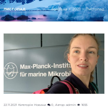
Головна
>
2021
>
Листопад
ЛИСТОПАД
Місяць:
Листопад
2021
22.11.2021
Категорія:
Новини
0
Автор:
admin
1655