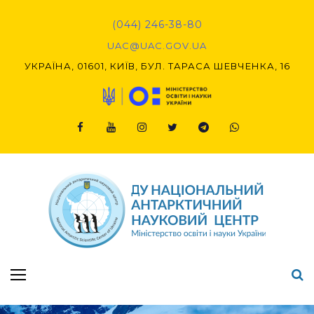
Skip
to
(044) 246-38-80
content
UAC@UAC.GOV.UA​​
УКРАЇНА, 01601, КИЇВ, БУЛ. ТАРАСА ШЕВЧЕНКА, 16
Facebook
Youtube
Instagram
Twitter
Telegram
Viber
Підсумки Конкурсу наукових проєктів-2020 (1-й етап) & (2-й етап)