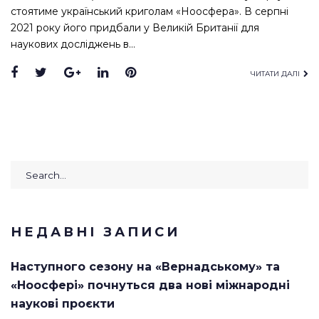
стоятиме український криголам «Ноосфера». В серпні
2021 року його придбали у Великій Британії для
наукових досліджень в…
Facebook
Twitter
Google+
LinkedIn
Pinterest
ЧИТАТИ ДАЛІ
Search
for:
НЕДАВНІ ЗАПИСИ
Наступного сезону на «Вернадському» та
«Ноосфері» почнуться два нові міжнародні
наукові проєкти