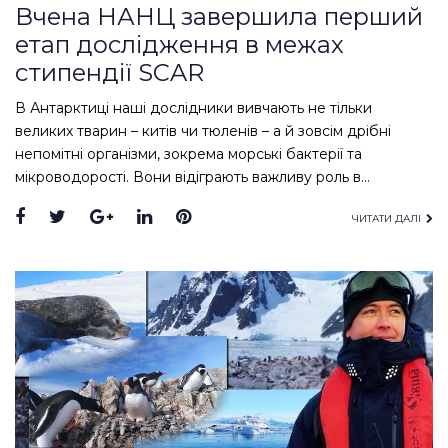
Вчена НАНЦ завершила перший
етап дослідження в межах
стипендії SCAR
В Антарктиці наші дослідники вивчають не тільки
великих тварин – китів чи тюленів – а й зовсім дрібні
непомітні організми, зокрема морські бактерії та
мікроводорості. Вони відіграють важливу роль в…
Facebook
Twitter
Google+
LinkedIn
Pinterest
ЧИТАТИ ДАЛІ