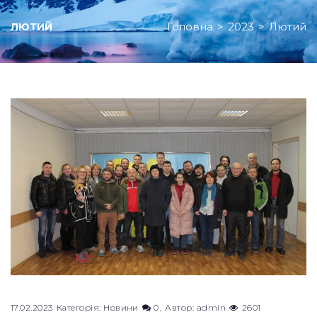
Головна
>
2023
>
Лютий
ЛЮТИЙ
Місяць:
Лютий
2023
17.02.2023
Категорія:
Новини
0
Автор:
admin
2601