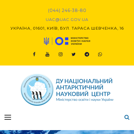
Skip
to
(044) 246-38-80
content
UAC@UAC.GOV.UA​​
УКРАЇНА, 01601, КИЇВ, БУЛ. ТАРАСА ШЕВЧЕНКА, 16
Facebook
Youtube
Instagram
Twitter
Telegram
Viber
Підсумки Конкурсу наукових проєктів-2020 (1-й етап) & (2-й етап)