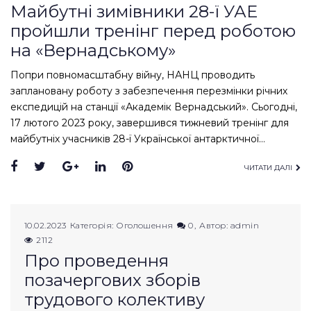
Майбутні зимівники 28-ї УАЕ
пройшли тренінг перед роботою
на «Вернадському»
Попри повномасштабну війну, НАНЦ проводить
заплановану роботу з забезпечення перезмінки річних
експедицій на станції «Академік Вернадський». Сьогодні,
17 лютого 2023 року, завершився тижневий тренінг для
майбутніх учасників 28-ї Української антарктичної…
Facebook
Twitter
Google+
LinkedIn
Pinterest
ЧИТАТИ ДАЛІ
10.02.2023
Категорія:
Оголошення
0
Автор:
admin
2112
Про проведення
позачергових зборів
трудового колективу