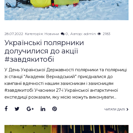
28.07.2022
Категорія:
Новини
0
Автор:
admin
2183
Українські полярники
долучилися до акції
#завдякитобі
У День Української Державності полярники та полярниці
зі станції “Академік Вернадський” приєдналися до
кампанії вдячності нашим захисникам і захисницям
#завдякитобі Учасники 27-ї Української антарктичної
експедиції розказали, яку місію можуть виконувати…
Facebook
Twitter
Google+
LinkedIn
Pinterest
ЧИТАТИ ДАЛІ