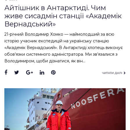
Айтішник в Антарктиді. Чим
живе сисадмін станції «Академік
Вернадський»
21-річний Володимир Хомко — наймолодший за всю
історію учасник експедицій на українську станцію
«Академік Вернадський». В Антарктиді хлопець виконує
обов’язки системного адміністратора. Ми зв’язалися з
Володимиром, щоби дізнатися, як він…
Facebook
Twitter
Google+
LinkedIn
Pinterest
ЧИТАТИ ДАЛІ