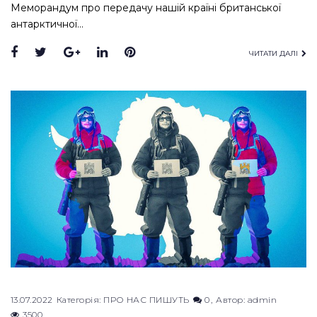
Меморандум про передачу нашій країні британської
антарктичної…
Facebook
Twitter
Google+
LinkedIn
Pinterest
ЧИТАТИ ДАЛІ
13.07.2022
Категорія:
ПРО НАС ПИШУТЬ
0
Автор:
admin
3500