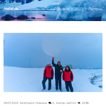
Головна
>
2022
>
Липень
ЛИПЕНЬ
Місяць:
Липень
2022
29.07.2022
Категорія:
Новини
0
Автор:
admin
2296