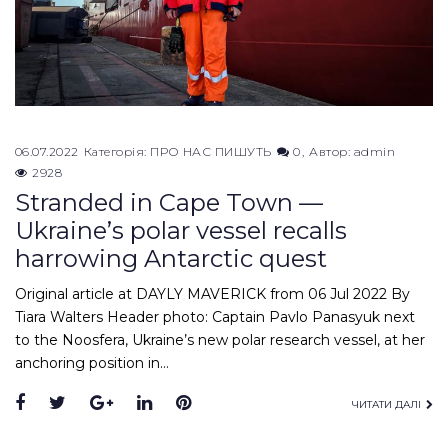
06.07.2022
Категорія:
ПРО НАС ПИШУТЬ
0
Автор:
admin
2928
Stranded in Cape Town —
Ukraine’s polar vessel recalls
harrowing Antarctic quest
Original article at DAYLY MAVERICK from 06 Jul 2022 By
Tiara Walters Header photo: Captain Pavlo Panasyuk next
to the Noosfera, Ukraine’s new polar research vessel, at her
anchoring position in…
Facebook
Twitter
Google+
LinkedIn
Pinterest
ЧИТАТИ ДАЛІ