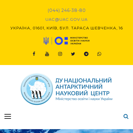
Skip
to
(044) 246-38-80
content
UAC@UAC.GOV.UA​​
УКРАЇНА, 01601, КИЇВ, БУЛ. ТАРАСА ШЕВЧЕНКА, 16
Facebook
Youtube
Instagram
Twitter
Telegram
Viber
Підсумки Конкурсу наукових проєктів-2020 (1-й етап) & (2-й етап)