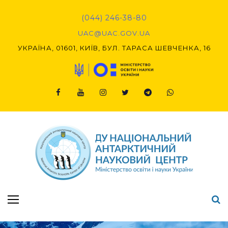
Skip
to
(044) 246-38-80
content
UAC@UAC.GOV.UA​​
УКРАЇНА, 01601, КИЇВ, БУЛ. ТАРАСА ШЕВЧЕНКА, 16
Facebook
Youtube
Instagram
Twitter
Telegram
Viber
Підсумки Конкурсу наукових проєктів-2020 (1-й етап) & (2-й етап)