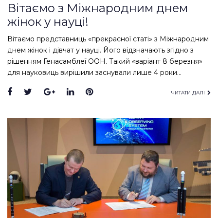
Вітаємо з Міжнародним днем
жінок у науці!
Вітаємо представниць «прекрасної статі» з Міжнародним
днем жінок і дівчат у науці. Його відзначають згідно з
рішенням Генасамблеї ООН. Такий «варіант 8 березня»
для науковиць вирішили заснували лише 4 роки…
Facebook
Twitter
Google+
LinkedIn
Pinterest
ЧИТАТИ ДАЛІ