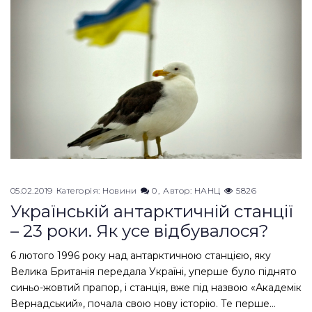
05.02.2019
Категорія:
Новини
0
Автор:
НАНЦ
5826
Українській антарктичній станції
– 23 роки. Як усе відбувалося?
6 лютого 1996 року над антарктичною станцією, яку
Велика Британія передала Україні, уперше було піднято
синьо-жовтий прапор, і станція, вже під назвою «Академік
Вернадський», почала свою нову історію. Те перше…