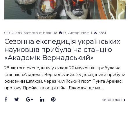
02.02.2019
Категорія:
Новини
0
Автор:
НАНЦ
5381
Сезонна експедиція українських
науковців прибула на станцію
«Академік Вернадський»
28 лютого експедиція у складі 26 науковців прибула на
станцію «Академік Вернадський». 23 дослідники прибули
основним шляхом, через чилійський порт Пунта Аренас,
протоку Дрейка та острів Кінг Джордж, де на…
Facebook
Twitter
Google+
LinkedIn
Pinterest
ЧИТАТИ ДАЛІ