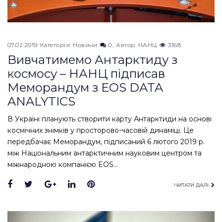
07.02.2019
Категорія:
Новини
0
Автор:
НАНЦ
3168
Вивчатимемо Антарктиду з
космосу – НАНЦ підписав
Меморандум з EOS DATA
ANALYTICS
В Україні планують створити карту Антарктиди на основі
космічних знімків у просторово-часовій динаміці. Це
передбачає Меморандум, підписаний 6 лютого 2019 р.
між Національним антарктичним науковим центром та
міжнародною компанією EOS…
Facebook
Twitter
Google+
LinkedIn
Pinterest
ЧИТАТИ ДАЛІ