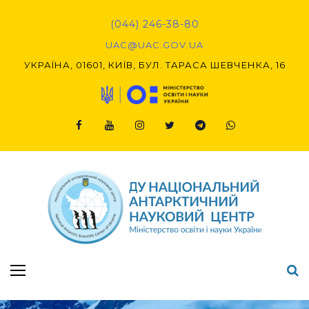
(044) 246-38-80
UAC@UAC.GOV.UA​​
УКРАЇНА, 01601, КИЇВ, БУЛ. ТАРАСА ШЕВЧЕНКА, 16
Підсумки Конкурсу наукових проєктів-2020 (1-й етап) & (2-й етап)