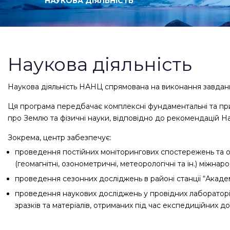
НАУКОВА ДІЯЛЬНІСТЬ
Наукова
Наукова діяльність
діяльність
Наукова діяльність НАНЦ спрямована на виконання завдань 
Ця програма передбачає комплексні фундаментальні та пр
про Землю та фізичні науки, відповідно до рекомендацій Н
Зокрема, центр забезпечує:
проведення постійних моніторингових спостережень та о
(геомагнітні, озонометричні, метеорологічні та ін.) міжна
проведення сезонних досліджень в районі станції “Акаде
проведення наукових досліджень у провідних лабораторія
зразків та матеріалів, отриманих під час експедиційних д