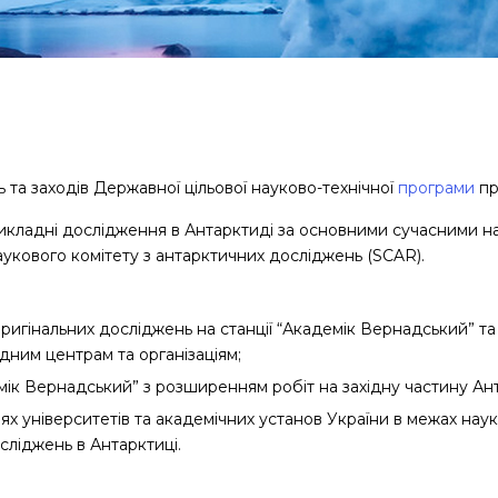
та заходів Державної цільової науково-технічної
програми
пр
икладні дослідження в Антарктиді за основними сучасними н
аукового комітету з антарктичних досліджень (SCAR).
ригінальних досліджень на станції “Академік Вернадський” т
родним центрам та організаціям;
мік Вернадський” з розширенням робіт на західну частину Ан
х університетів та академічних установ України в межах нау
осліджень в Антарктиці.