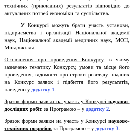
технічних (прикладних) результатів відповідно до
актуальних потреб економіки та суспільства.
У Конкурсі можуть брати участь установи,
підприємства і організації Національної академії
наук, Національної академії медичних наук, МОН,
Міндовкілля.
Оголошення про проведення Конкурсу
, в якому
зазначено тематику Конкурсу, умови та місце його
проведення, відомості про строки розгляду поданих
на Конкурс заявок і підбиття його результатів,
наведено у
додатку 1
.
Зразок форми заявки на участь у Конкурсі
науково-
дослідних робіт
за Програмою – у
додатку 2
.
Зразок форми заявки на участь у Конкурсі
науково-
технічних розробок
за Програмою – у
додатку 3
.