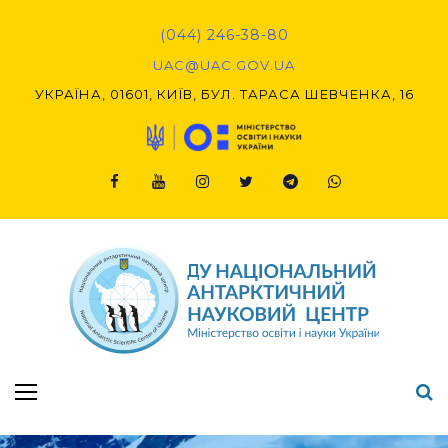
(044) 246-38-80
UAC@UAC.GOV.UA​​
УКРАЇНА, 01601, КИЇВ, БУЛ. ТАРАСА ШЕВЧЕНКА, 16
Підсумки Конкурсу наукових проєктів-2020 (1-й етап) & (2-й етап)