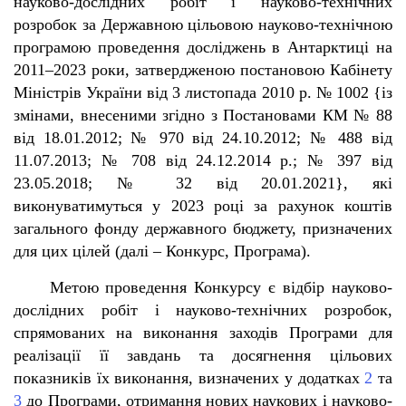
науково-дослідних робіт і науково-технічних
розробок за Державною цільовою науково-технічною
програмою проведення досліджень в Антарктиці на
2011–2023 роки, затвердженою постановою Кабінету
Міністрів України від 3 листопада 2010 р. № 1002 {із
змінами, внесеними згідно з Постановами КМ № 88
від 18.01.2012; № 970 від 24.10.2012; № 488 від
11.07.2013; № 708 від 24.12.2014 р.; № 397 від
23.05.2018; № 32 від 20.01.2021}, які
виконуватимуться у 2023 році за рахунок коштів
загального фонду державного бюджету, призначених
для цих цілей (далі – Конкурс, Програма).
Метою проведення Конкурсу є відбір науково-
дослідних робіт і науково-технічних розробок,
спрямованих на виконання заходів Програми для
реалізації її завдань та досягнення цільових
показників їх виконання, визначених у додатках
2
та
3
до Програми, отримання нових наукових і науково-