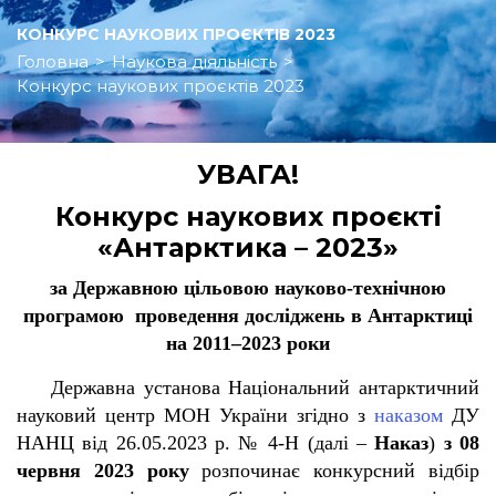
КОНКУРС НАУКОВИХ ПРОЄКТІВ 2023
Головна
>
Наукова діяльність
>
Конкурс наукових проєктів 2023
УВАГА!
Конкурс наукових проєкті
«Антарктика – 2023»
за Державною цільовою науково-технічною
програмою проведення досліджень в Антарктиці
на 2011–2023 роки
Державна установа Національний антарктичний
науковий центр МОН України згідно з
наказом
ДУ
НАНЦ від 26.05.2023 р. № 4-Н (далі –
Наказ
)
з 08
червня 2023 року
розпочинає конкурсний відбір