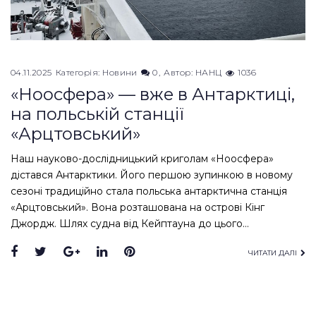
04.11.2025
Категорія:
Новини
0
Автор:
НАНЦ
1036
«Ноосфера» — вже в Антарктиці,
на польській станції
«Арцтовський»
Наш науково-дослідницький криголам «Ноосфера»
дістався Антарктики. Його першою зупинкою в новому
сезоні традиційно стала польська антарктична станція
«Арцтовський». Вона розташована на острові Кінг
Джордж. Шлях судна від Кейптауна до цього…
Facebook
Twitter
Google+
LinkedIn
Pinterest
ЧИТАТИ ДАЛІ