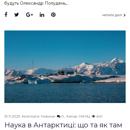
будуть Олександр Полудень,…
Facebook
Twitter
Google+
LinkedIn
Pinterest
ЧИТАТИ ДАЛІ
10.11.2025
Категорія:
Новини
0
Автор:
НАНЦ
641
Наука в Антарктиці: що та як там