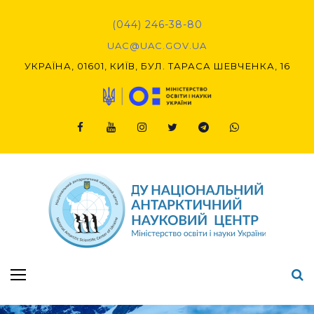
Skip
to
(044) 246-38-80
content
UAC@UAC.GOV.UA​​
УКРАЇНА, 01601, КИЇВ, БУЛ. ТАРАСА ШЕВЧЕНКА, 16
Facebook
Youtube
Instagram
Twitter
Telegram
Viber
Підсумки Конкурсу наукових проєктів-2020 (1-й етап) & (2-й етап)