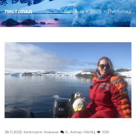
Головна
>
2025
>
Листопад
ЛИСТОПАД
Місяць:
Листопад
2025
28.11.2025
Категорія:
Новини
0
Автор:
НАНЦ
1015