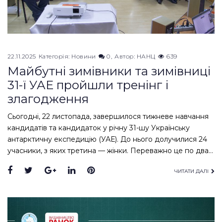
22.11.2025
Категорія:
Новини
0
Автор:
НАНЦ
639
Майбутні зимівники та зимівниці
31-ї УАЕ пройшли тренінг і
злагодження
Сьогодні, 22 листопада, завершилося тижневе навчання
кандидатів та кандидаток у річну 31-шу Українську
антарктичну експедицію (УАЕ). До нього долучилися 24
учасники, з яких третина — жінки. Переважно це по два…
Facebook
Twitter
Google+
LinkedIn
Pinterest
ЧИТАТИ ДАЛІ