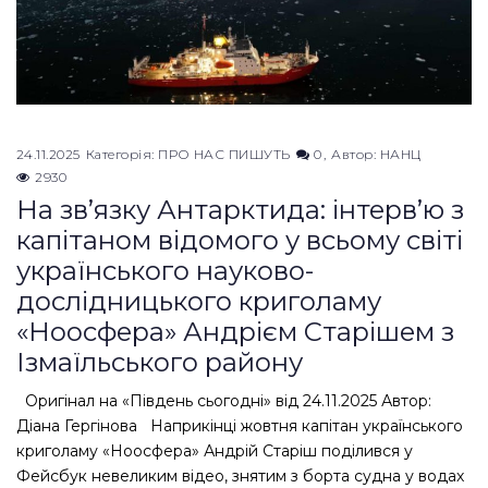
24.11.2025
Категорія:
ПРО НАС ПИШУТЬ
0
Автор:
НАНЦ
2930
На зв’язку Антарктида: інтерв’ю з
капітаном відомого у всьому світі
українського науково-
дослідницького криголаму
«Ноосфера» Андрієм Старішем з
Ізмаїльського району
Оригінал на «Південь сьогодні» від 24.11.2025 Автор:
Діана Гергінова Наприкінці жовтня капітан українського
криголаму «Ноосфера» Андрій Старіш поділився у
Фейсбук невеликим відео, знятим з борта судна у водах