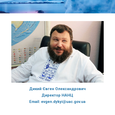
Дикий Євген Олександрович
Директор НАНЦ
Email: evgen.dykyi@uac.gov.ua