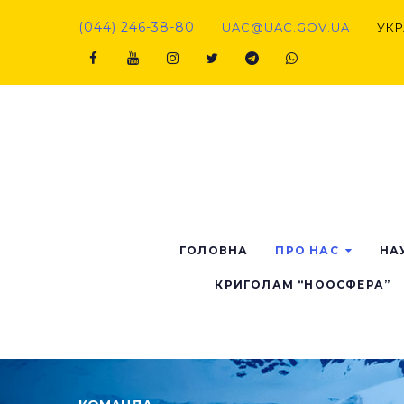
(044) 246-38-80
UAC@UAC.GOV.UA​​
УКР
ГОЛОВНА
ПРО НАС
НА
КРИГОЛАМ “НООСФЕРА”