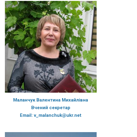
Маланчук Валентина Михайлівна
Вчений секретар
Email: v_malanchuk@ukr.net