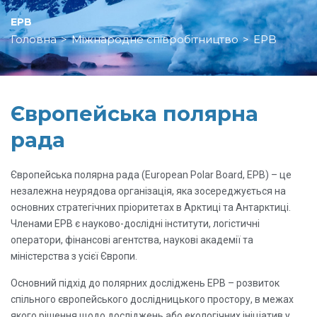
EPB
Головна
>
Міжнародне співробітництво
>
EPB
Європейська полярна
рада
Європейська полярна рада (European Polar Board, EPB) – це
незалежна неурядова організація, яка зосереджується на
основних стратегічних пріоритетах в Арктиці та Антарктиці.
Членами EPB є науково-дослідні інститути, логістичні
оператори, фінансові агентства, наукові академії та
міністерства з усієї Європи.
Основний підхід до полярних досліджень EPB – розвиток
спільного європейського дослідницького простору, в межах
якого рішення щодо досліджень або екологічних ініціатив у