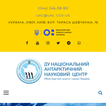
(044) 246-38-80
UAC@UAC.GOV.UA​​
УКРАЇНА, 01601, КИЇВ, БУЛ. ТАРАСА ШЕВЧЕНКА, 16
Підсумки Конкурсу наукових проєктів-2020 (1-й етап) & (2-й етап)