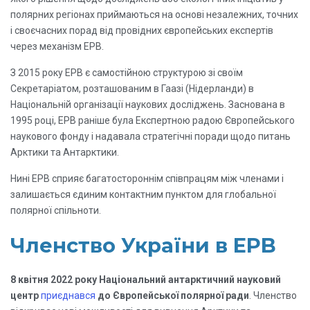
полярних регіонах приймаються на основі незалежних, точних
і своєчасних порад від провідних європейських експертів
через механізм EPB.
З 2015 року EPB є самостійною структурою зі своїм
Секретаріатом, розташованим в Гаазі (Нідерланди) в
Національній організації наукових досліджень. Заснована в
1995 році, EPB раніше була Експертною радою Європейського
наукового фонду і надавала стратегічні поради щодо питань
Арктики та Антарктики.
Нині EPB сприяє багатостороннім співпрацям між членами і
залишається єдиним контактним пунктом для глобальної
полярної спільноти.
Членство України в EPB
8 квітня 2022 року Національний антарктичний науковий
центр
приєднався
до Європейської полярної ради
. Членство