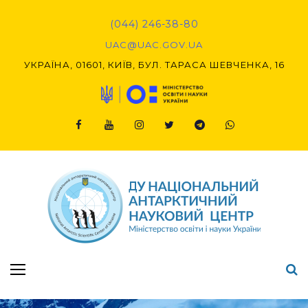
(044) 246-38-80
UAC@UAC.GOV.UA​​
УКРАЇНА, 01601, КИЇВ, БУЛ. ТАРАСА ШЕВЧЕНКА, 16
Підсумки Конкурсу наукових проєктів-2020 (1-й етап) & (2-й етап)