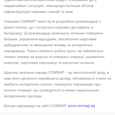
надзвичайних ситуаціях, міжнародні інспекції об’єктів
інфраструктури наукових станцій та інше.
Членами COMNAP також були розроблені рекомендації з
різних питань, що стосуються наукових досліджень в
Антарктиці. Ці рекомендації включають питання повітряної
безпеки, управління відходами, запобігання нафтовим
забрудненням та зменшення впливу на антарктичне
середовище. Також створено робочі групи, які займаються
такими темами як морські та повітряні операції, управління
енергією, підготовка персоналу та екологічні питання.
Щорічна загальна нарада COMNAP – це неполітичний захід, в
ході якого делегати переймають досвід, обговорюють плани на
майбутні антарктичні сезони, отримують інформацію про
поточні операції, що проводяться в межах національних
антарктичних програм.
Більше інформації на сайті COMNAP
:
www.comnap.aq