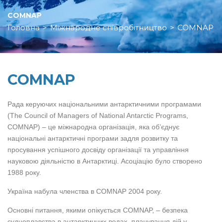
COMNAP
Головна
>
Міжнародне співробітництво
>
COMNAP
COMNAP
Рада керуючих національними антарктичними програмами
(The Council of Managers of National Antarctic Programs,
COMNAP) – це міжнародна організація, яка об’єднує
національні антарктичні програми задля розвитку та
просування успішного досвіду організації та управління
науковою діяльністю в Антарктиці. Асоціацію було створено
1988 року.
Україна набула членства в COMNAP 2004 року.
Основні питання, якими опікується COMNAP, – безпека
судноплавства в антарктичних водах, планування дій у