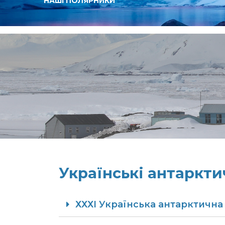
НАШІ ПОЛЯРНИКИ
Українські антаркти
ХХХI Українська антарктична 