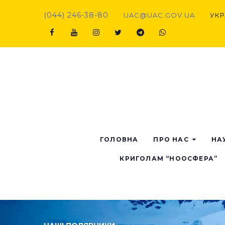
(044) 246-38-80
UAC@UAC.GOV.UA​​
УКР
ГОЛОВНА
ПРО НАС
НА
КРИГОЛАМ “НООСФЕРА”