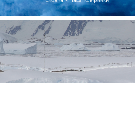
Головна
>
Наші полярники