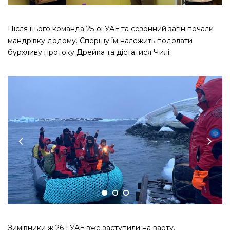
Після цього команда 25-ої УАЕ та сезонний загін почали
мандрівку додому. Спершу їм належить подолати
бурхливу протоку Дрейка та дістатися Чилі.
Зимівники ж 26-ї УАЕ вже заступили на варту,