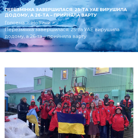
ПЕРЕЗМІНКА ЗАВЕРШИЛАСЯ: 25-ТА УАЕ ВИРУШИЛА
ДОДОМУ, А 26-ТА – ПРИЙНЯЛА ВАРТУ
Головна
>
Новини
>
Перезмінка завершилася: 25-та УАЕ вирушила
додому, а 26-та – прийняла варту