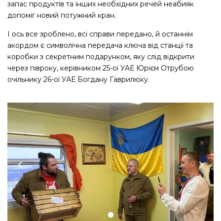
запас продуктів та інших необхідних речей неабияк
допоміг новий потужний кран.
І ось все зроблено, всі справи передано, й останнім
акордом є символічна передача ключа від станції та
коробки з секретним подарунком, яку слід відкрити
через півроку, керівником 25-ої УАЕ Юрієм Отрубою
очільнику 26-ої УАЕ Богдану Гаврилюку.