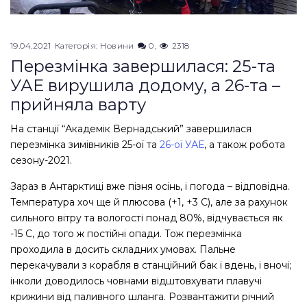
19.04.2021
Категорія:
Новини
0
2318
Перезмінка завершилася: 25-та
УАЕ вирушила додому, а 26-та –
прийняла варту
На станції “Академік Вернадський” завершилася
перезмінка зимівників 25-ої та
26-ої УАЕ
, а також робота
сезону-2021.
Зараз в Антарктиці вже пізня осінь, і погода – відповідна.
Температура хоч ще й плюсова (+1, +3 С), але за рахунок
сильного вітру та вологості понад 80%, відчувається як
-15 С, до того ж постійні опади. Тож перезмінка
проходила в досить складних умовах. Пальне
перекачували з корабля в станційний бак і вдень, і вночі;
інколи доводилось човнами відштовхувати плавучі
крижини від паливного шланга. Розвантажити річний