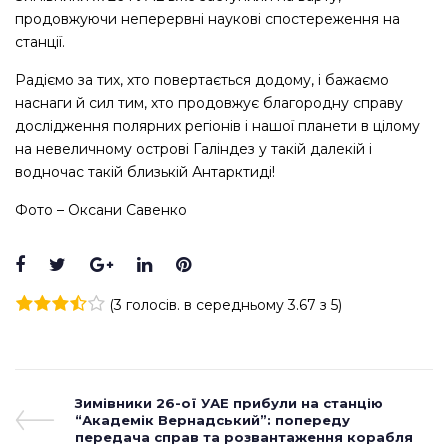
продовжуючи неперервні наукові спостереження на
станції.
Радіємо за тих, хто повертається додому, і бажаємо
наснаги й сил тим, хто продовжує благородну справу
дослідження полярних регіонів і нашої планети в цілому
на невеличному острові Галіндез у такій далекій і
водночас такій близькій Антарктиді!
Фото – Оксани Савенко
Facebook
Twitter
Google+
LinkedIn
Pinterest
(
3 голосів
. в середньому
3.67
з 5)
1
2
3
4
5
Навігація
Previous
Зимівники 26-ої УАЕ прибули на станцію
Post
“Академік Вернадський”: попереду
записів
передача справ та розвантаження корабля