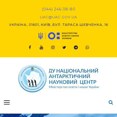
Skip
to
(044) 246-38-80
content
UAC@UAC.GOV.UA​​
УКРАЇНА, 01601, КИЇВ, БУЛ. ТАРАСА ШЕВЧЕНКА, 16
Facebook
Youtube
Instagram
Twitter
Telegram
Viber
Підсумки Конкурсу наукових проєктів-2020 (1-й етап) & (2-й етап)