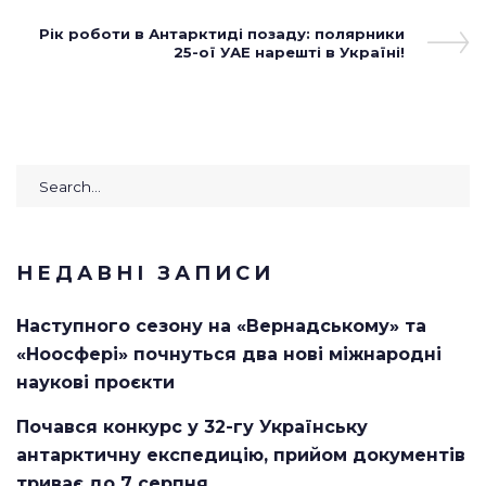
Next
Рік роботи в Антарктиді позаду: полярники
Post
25-ої УАЕ нарешті в Україні!
Search
for:
НЕДАВНІ ЗАПИСИ
Наступного сезону на «Вернадському» та
«Ноосфері» почнуться два нові міжнародні
наукові проєкти
Почався конкурс у 32-гу Українську
антарктичну експедицію, прийом документів
триває до 7 серпня