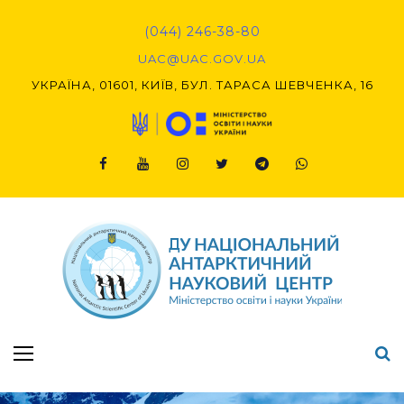
Skip
to
(044) 246-38-80
content
UAC@UAC.GOV.UA​​
УКРАЇНА, 01601, КИЇВ, БУЛ. ТАРАСА ШЕВЧЕНКА, 16
Facebook
Youtube
Instagram
Twitter
Telegram
Viber
Підсумки Конкурсу наукових проєктів-2020 (1-й етап) & (2-й етап)