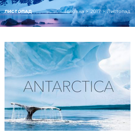
Головна
>
2017
>
Листопад
ЛИСТОПАД
Місяць:
Листопад
2017