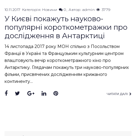
10.11.2017
Категорія:
Новини
0
Автор:
admin
3779
У Києві покажуть науково-
популярні короткометражки про
дослідження в Антарктиці
14 листопада 2017 року МОН спільно з Посольством
Франції в Україні та Французьким культурним центром
влаштовують вечір короткометражного кіно про
Антарктику. Глядачам покажуть три науково-популярних
фільми, присвячених дослідженням крижаного
континенту…
Facebook
Twitter
Google+
LinkedIn
Pinterest
ЧИТАТИ ДАЛІ
Search