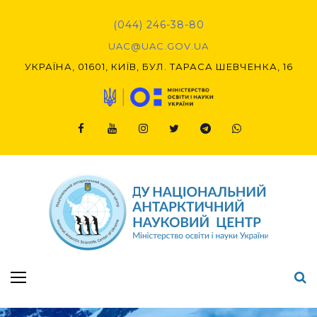
(044) 246-38-80
UAC@UAC.GOV.UA​​
УКРАЇНА, 01601, КИЇВ, БУЛ. ТАРАСА ШЕВЧЕНКА, 16
Підсумки Конкурсу наукових проєктів-2020 (1-й етап) & (2-й етап)