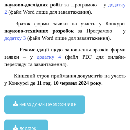
науково-дослідних робіт
за Програмою – у
додатку
2
(файл Word лише для завантаження)
.
Зразок форми заявки на участь у Конкурсі
науково-технічних розробок
за Програмою – у
додатку 3
(файл Word лише для завантаження)
.
Рекомендації щодо заповнення зразків форми
заявки – у
додатку 4
(файл PDF для онлайн-
перегляду та завантаження)
.
Кінцевий строк приймання документів на участь
у Конкурсі
до 1
1
год
.
10 червня 2024 року
.
НАКАЗ ДУ НАНЦ 09.05.2024 № 5-Н
ДОДАТОК 1