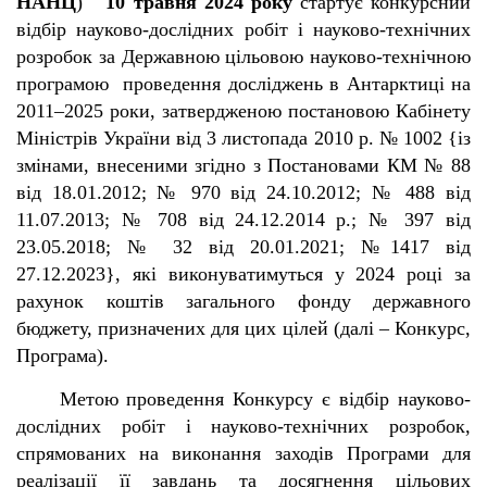
НАНЦ
)
10 травня 2024 року
стартує конкурсний
відбір науково-дослідних робіт і науково-технічних
розробок за Державною цільовою науково-технічною
програмою проведення досліджень в Антарктиці на
2011–2025 роки, затвердженою постановою Кабінету
Міністрів України від 3 листопада 2010 р. № 1002 {із
змінами, внесеними згідно з Постановами КМ № 88
від 18.01.2012; № 970 від 24.10.2012; № 488 від
11.07.2013; № 708 від 24.12.2014 р.; № 397 від
23.05.2018; № 32 від 20.01.2021; №1417 від
27.12.2023}, які виконуватимуться у 2024 році за
рахунок коштів загального фонду державного
бюджету, призначених для цих цілей (далі – Конкурс,
Програма).
Метою проведення Конкурсу є відбір науково-
дослідних робіт і науково-технічних розробок,
спрямованих на виконання заходів Програми для
реалізації її завдань та досягнення цільових