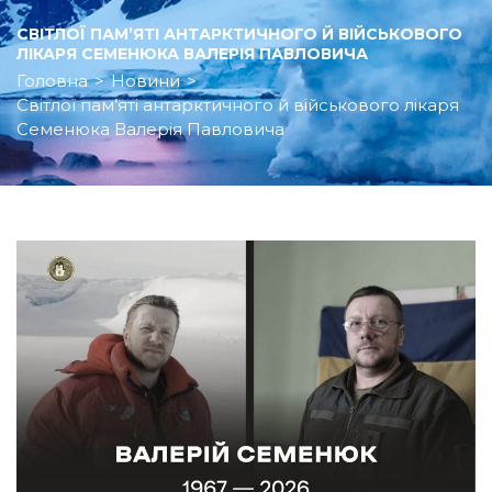
СВІТЛОЇ ПАМ’ЯТІ АНТАРКТИЧНОГО Й ВІЙСЬКОВОГО
ЛІКАРЯ СЕМЕНЮКА ВАЛЕРІЯ ПАВЛОВИЧА
Головна
>
Новини
>
Світлої пам’яті антарктичного й військового лікаря
Семенюка Валерія Павловича