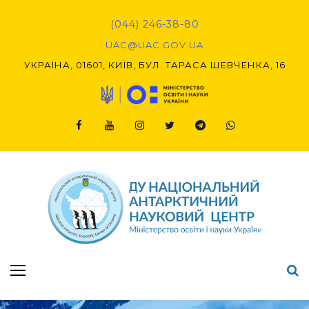
Skip
to
(044) 246-38-80
content
UAC@UAC.GOV.UA​​
УКРАЇНА, 01601, КИЇВ, БУЛ. ТАРАСА ШЕВЧЕНКА, 16
Facebook
Youtube
Instagram
Twitter
Telegram
Viber
Підсумки Конкурсу наукових проєктів-2020 (1-й етап) & (2-й етап)