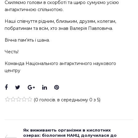
Схиляємо голови в скорботі та щиро сумуємо усією
антарктичною спільнотою.
Наші співчуття рідним, близьким, друзям, колегам,
побратимам та всім, хто знав Валерія Павловича.
Вічна пам’ять і шана.
Честь!
Команда Національного антарктичного наукового
центру
Facebook
Twitter
Google+
LinkedIn
Pinterest
(
0 голосів
. в середньому
0
з 5)
1
2
3
4
5
Навігація
Previous
Як виживають організми в кислотних
Post
озерах: біологиня НАНЦ долучилася до