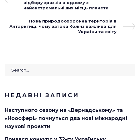
записів
відбору зразків в одному з
найекстремальніших місць планети
Next
Нова природоохоронна територія в
Антарктиці: чому затока Колінз важлива для
Post
України та світу
Search
for:
НЕДАВНІ ЗАПИСИ
Наступного сезону на «Вернадському» та
«Ноосфері» почнуться два нові міжнародні
наукові проєкти
Почався конкурс у 32-гу Українську