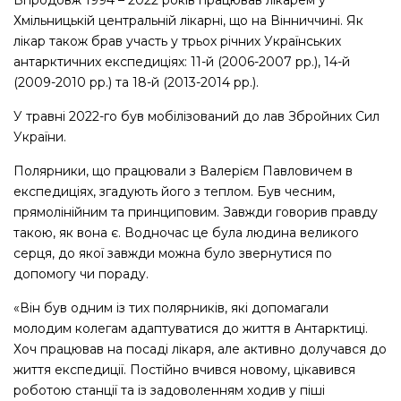
Впродовж 1994 – 2022 років працював лікарем у
Хмільницькій центральній лікарні, що на Вінниччині. Як
лікар також брав участь у трьох річних Українських
антарктичних експедиціях: 11-й (2006-2007 рр.), 14-й
(2009-2010 рр.) та 18-й (2013-2014 рр.).
У травні 2022-го був мобілізований до лав Збройних Сил
України.
Полярники, що працювали з Валерієм Павловичем в
експедиціях, згадують його з теплом. Був чесним,
прямолінійним та принциповим. Завжди говорив правду
такою, як вона є. Водночас це була людина великого
серця, до якої завжди можна було звернутися по
допомогу чи пораду.
«Він був одним із тих полярників, які допомагали
молодим колегам адаптуватися до життя в Антарктиці.
Хоч працював на посаді лікаря, але активно долучався до
життя експедиції. Постійно вчився новому, цікавився
роботою станції та із задоволенням ходив у піші