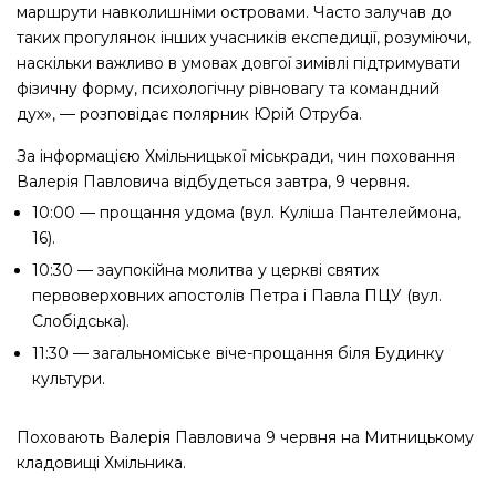
маршрути навколишніми островами. Часто залучав до
таких прогулянок інших учасників експедиції, розуміючи,
наскільки важливо в умовах довгої зимівлі підтримувати
фізичну форму, психологічну рівновагу та командний
дух», — розповідає полярник Юрій Отруба.
За інформацією Хмільницької міськради, чин поховання
Валерія Павловича відбудеться завтра, 9 червня.
10:00 — прощання удома (вул. Куліша Пантелеймона,
16).
10:30 — заупокійна молитва у церкві святих
первоверховних апостолів Петра і Павла ПЦУ (вул.
Слобідська).
11:30 — загальноміське віче-прощання біля Будинку
культури.
Поховають Валерія Павловича 9 червня на Митницькому
кладовищі Хмільника.