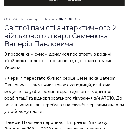
08.06.2026
Категорія:
Новини
0
388
Світлої пам'яті антарктичного й
військового лікаря Семенюка
Валерія Павловича
З превеликим сумом дізналися про втрату в родині
«бойових пінгвінів» — полярників, що стали на захист
України.
7 червня перестало битися серце Семенюка Валерія
Павловича — зимівника трьох експедицій, капітана
медичної служби, ординатора відділення медичної
реабілітації та відновлювального лікування в/ч А7010. До
останньої миті він перебував на службі, черговим лікарем
у добовому наряді.
Валерій Павлович народився 13 травня 1967 року.