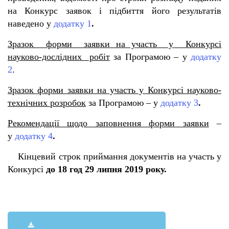
на Конкурс заявок і підбиття його результатів
наведено у
додатку 1
.
Зразок форми заявки на участь у Конкурсі
науково-дослідних робіт
за Програмою – у
додатку
2
.
Зразок форми заявки на участь у Конкурсі науково-
технічних розробок
за Програмою – у
додатку 3
.
Рекомендації щодо заповнення форми заявки
–
у
додатку 4
.
Кінцевий строк приймання документів на участь у
Конкурсі
до 18 год 29 липня 2019 року.