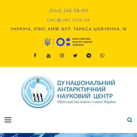
(044) 246-38-80
UAC@UAC.GOV.UA​​
УКРАЇНА, 01601, КИЇВ, БУЛ. ТАРАСА ШЕВЧЕНКА, 16
Підсумки Конкурсу наукових проєктів-2020 (1-й етап) & (2-й етап)