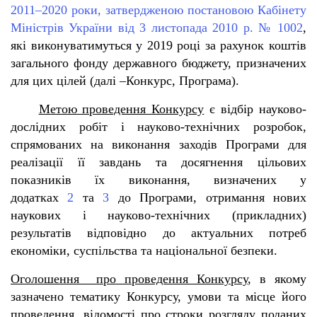
2011–2020 роки, затвердженою постановою Кабінету
Міністрів України від 3 листопада 2010 р. № 1002
,
які виконуватимуться у 2019 році за рахунок коштів
загального фонду державного бюджету, призначених
для цих цілей (далі –Конкурс, Програма).
Метою проведення Конкурсу
є відбір науково-
дослідних робіт і науково-технічних розробок,
спрямованих на виконання заходів Програми для
реалізації її завдань та досягнення цільових
показників їх виконання, визначених у
додатках
2
та
3
до Програми, отримання нових
наукових і науково-технічних (прикладних)
результатів відповідно до актуальних потреб
економіки, суспільства та національної безпеки.
Оголошення про проведення Конкурсу
, в якому
зазначено тематику Конкурсу, умови та місце його
проведення, відомості про строки розгляду поданих