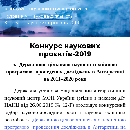
КОНКУРС НАУКОВИХ ПРОЄКТІВ 2019
Головна
>
Наукова діяльність
>
Конкурс наукових проєктів 2019
Конкурс наукових
проєктів-2019
за Державною цільовою науково-технічною
програмою проведення досліджень в Антарктиці
на 2011–2020 роки
Державна установа Національний антарктичний
науковий центр МОН України (згідно з наказом ДУ
НАНЦ від 26.06.2019 № 12-Г) оголошує конкурсний
відбір науково-дослідних робіт і науково-технічних
розробок за
Державною цільовою науково-технічною
програмою проведення досліджень в Антарктиці на