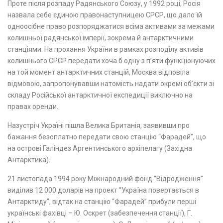
Проте після розпаду Радянського Союзу, у 1992 році, Росія
назвала себе єдиною правонаступницею СРСР, що дало їй
одноосібне право розпоряджатися всіма активами за межами
колишньої радянської імперії, зокрема й антарктичними
станціями. На прохання України в рамках розподілу активів
колишнього СРСР передати хоча б одну з п’яти функціонуючих
на той момент антарктичних станцій, Москва відповіла
відмовою, запропонувавши натомість надати окремі об’єкти зі
складу Російської антарктичної експедиції виключно на
правах оренди.
Назустріч Україні пішла Велика Британія, заявивши про
бажання безоплатно передати свою станцію “Фарадей”, що
на острові Галіндез Аргентинського архіпелагу (Західна
Антарктика).
21 листопада 1994 року Міжнародний фонд “Відродження”
виділив 12 000 доларів на проект “Україна повертається в
Антарктиду”, відтак на станцію “Фарадей” прибули перші
українські фахівці – Ю. Оскрет (забезпечення станції), Г.