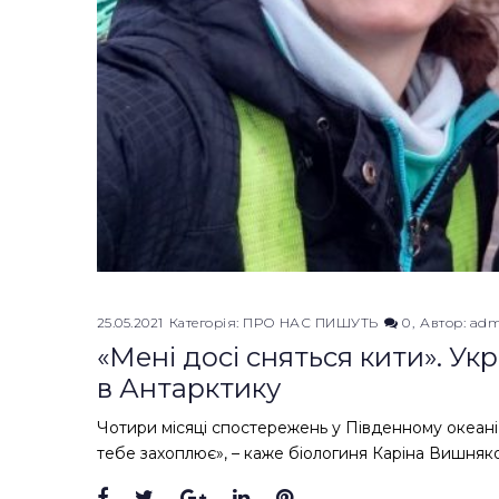
25.05.2021
Категорія:
ПРО НАС ПИШУТЬ
0
Автор:
adm
«Мені досі сняться кити». Ук
в Антарктику
Чотири місяці спостережень у Південному океані «
тебе захоплює», – каже біологиня Каріна Вишняков
Facebook
Twitter
Google+
LinkedIn
Pinterest