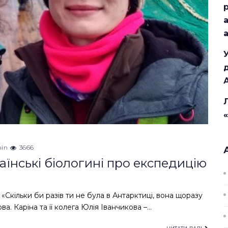
in
3666
раїнські біологині про експедицію
Скільки би разів ти не була в Антарктиці, вона щоразу
а. Каріна та її колега Юлія Іванчикова –…