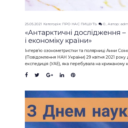
25.05.2021
Категорія:
ПРО НАС ПИШУТЬ
0
Автор:
adm
«Антарктичні дослідження – 
і економіку країни»
Інтерв’ю озонометристки та полярниці Анни Соіно
(Повідомлення НАН України) 29 квітня 2021 року
експедиція (УАЕ), яка перебувала на крижаному 
Facebook
Twitter
Google+
LinkedIn
Pinterest