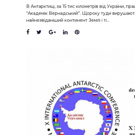
В Антарктиці, за 15 тис кілометрів від України, п
“Академік Вернадський”. Щороку туди вирушають 
найнезвіданіший континент Землі і ті…
Facebook
Twitter
Google+
LinkedIn
Pinterest