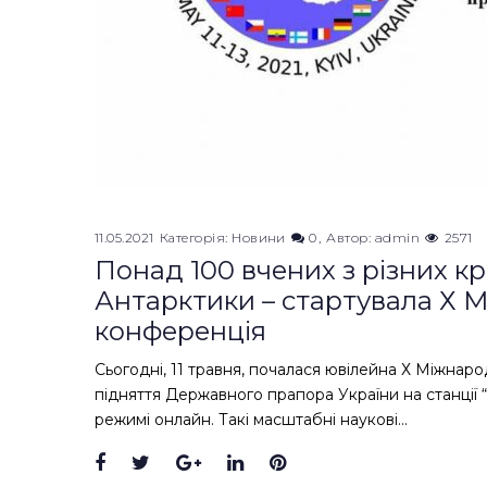
11.05.2021
Категорія:
Новини
0
Автор:
admin
2571
Понад 100 вчених з різних к
Антарктики – стартувала Х 
конференція
Сьогодні, 11 травня, почалася ювілейна Х Міжнар
підняття Державного прапора України на станції 
режимі онлайн. Такі масштабні наукові…
Facebook
Twitter
Google+
LinkedIn
Pinterest