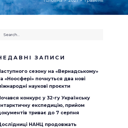
Головна
>
2021
>
Травень
earch
or:
НЕДАВНІ ЗАПИСИ
Наступного сезону на «Вернадському»
та «Ноосфері» почнуться два нові
міжнародні наукові проєкти
Почався конкурс у 32-гу Українську
антарктичну експедицію, прийом
документів триває до 7 серпня
Дослідниці НАНЦ продовжать