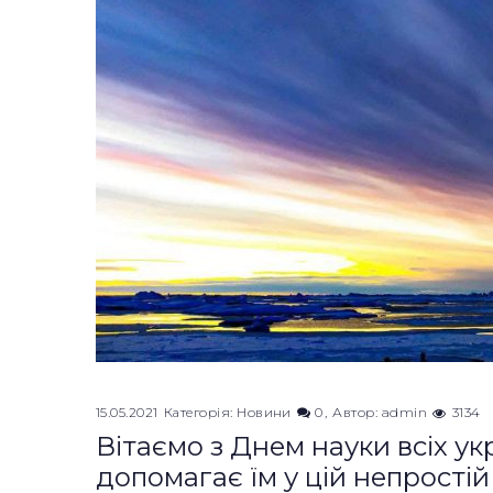
15.05.2021
Категорія:
Новини
0
Автор:
admin
3134
Вітаємо з Днем науки всіх укр
допомагає їм у цій непростій