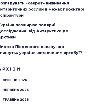
розгадувати «секрет» виживання
антарктичних рослин в межах проєктної
аспірантури
Україна розширює полярні
дослідження: від Антарктики до
Арктики
Листи з Південного океану: що
«пишуть» українським вченим аргобуї?
АРХІВИ
ЛИПЕНЬ 2026
ЧЕРВЕНЬ 2026
ТРАВЕНЬ 2026