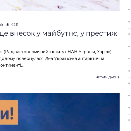
in
4211
це внесок у майбутнє, у престиж
ї (Радіоастрономічний інститут НАН України, Харків)
 додому повернулася 25-а Українська антарктична
континенті…
ЧИТАТИ ДАЛІ