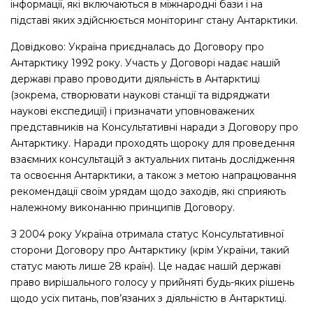
інформації, які включаються в міжнародні бази і на
підставі яких здійснюється моніторинг стану Антарктики.
Довідково: Україна приєдналась до Договору про
Антарктику 1992 року. Участь у Договорі надає нашій
державі право проводити діяльність в Антарктиці
(зокрема, створювати наукові станції та відряджати
наукові експедиції) і призначати уповноважених
представників на Консультативні наради з Договору про
Антарктику. Наради проходять щороку для проведення
взаємних консультацій з актуальних питань дослідження
та освоєння Антарктики, а також з метою напрацювання
рекомендації своїм урядам щодо заходів, які сприяють
належному виконанню принципів Договору.
З 2004 року Україна отримала статус Консультативної
сторони Договору про Антарктику (крім України, такий
статус мають лише 28 країн). Це надає нашій державі
право вирішального голосу у прийняті будь-яких рішень
щодо усіх питань, пов’язаних з діяльністю в Антарктиці.