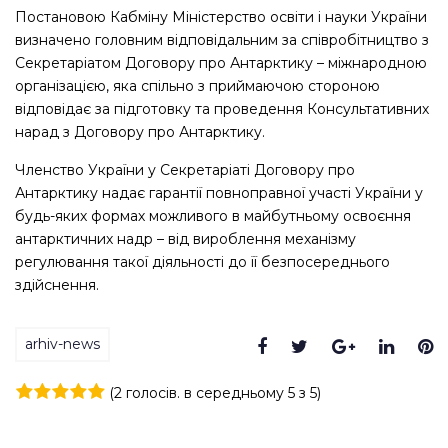
Постановою Кабміну Міністерство освіти і науки України
визначено головним відповідальним за співробітництво з
Секретаріатом Договору про Антарктику – міжнародною
організацією, яка спільно з приймаючою стороною
відповідає за підготовку та проведення Консультативних
нарад з Договору про Антарктику.
Членство України у Секретаріаті Договору про
Антарктику надає гарантії повноправної участі України у
будь-яких формах можливого в майбутньому освоєння
антарктичних надр – від вироблення механізму
регулювання такої діяльності до її безпосереднього
здійснення.
arhiv-news
Facebook
Twitter
Google+
Linke
P
(
2 голосів
. в середньому
5
з 5)
1
2
3
4
5