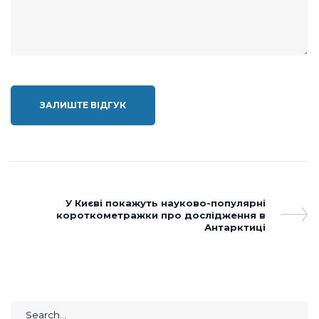
Навігація
Next
У Києві покажуть науково-популярні
записів
короткометражки про дослідження в
Post
Антарктиці
Search