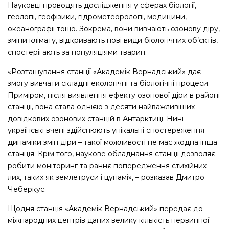
Науковці проводять дослідження у сферах біології,
геології, геофізики, гідрометеорології, медицини,
океанографії тощо. Зокрема, вони вивчають озонову діру,
зміни клімату, відкривають нові види біологічних об’єктів,
спостерігають за популяціями тварин.
«Розташування станції «Академік Вернадський» дає
змогу вивчати складні екологічні та біологічні процеси.
Приміром, після виявлення ефекту озонової діри в районі
станції, вона стала однією з десяти найважливіших
довідкових озонових станцій в Антарктиці. Нині
українські вчені здійснюють унікальні спостереження
динаміки змін діри – такої можливості не має жодна інша
станція. Крім того, наукове обладнання станції дозволяє
робити моніторинг та раннє попередження стихійних
лих, таких як землетруси і цунамі», – розказав Дмитро
Чеберкус.
Щодня станція «Академік Вернадський» передає до
міжнародних центрів даних велику кількість первинної