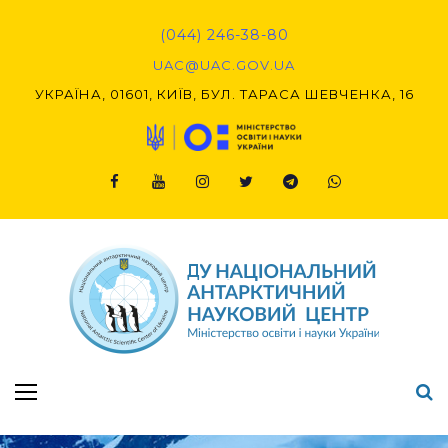
Skip
to
(044) 246-38-80
content
UAC@UAC.GOV.UA​​
УКРАЇНА, 01601, КИЇВ, БУЛ. ТАРАСА ШЕВЧЕНКА, 16
Facebook
Youtube
Instagram
Twitter
Telegram
Viber
Підсумки Конкурсу наукових проєктів-2020 (1-й етап) & (2-й етап)