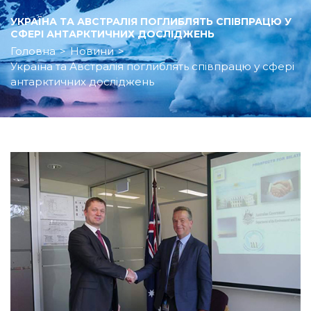
УКРАЇНА ТА АВСТРАЛІЯ ПОГЛИБЛЯТЬ СПІВПРАЦЮ У
СФЕРІ АНТАРКТИЧНИХ ДОСЛІДЖЕНЬ
Головна
>
Новини
>
Україна та Австралія поглиблять співпрацю у сфері
антарктичних досліджень