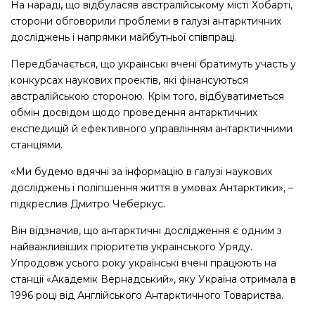
На нараді, що відбуласяв австралійському місті Хобарті,
сторони обговорили проблеми в галузі антарктичних
досліджень і напрямки майбутньої співпраці.
Передбачається, що українські вчені братимуть участь у
конкурсах наукових проектів, які фінансуються
австралійською стороною. Крім того, відбуватиметься
обмін досвідом щодо проведення антарктичних
експедицій й ефективного управлінням антарктичними
станціями.
«Ми будемо вдячні за інформацію в галузі наукових
досліджень і поліпшення життя в умовах Антарктики», –
підкреслив Дмитро Чеберкус.
Він відзначив, що антарктичні дослідження є одним з
найважливіших пріоритетів українського Уряду.
Упродовж усього року українські вчені працюють на
станції «Академік Вернадський», яку Україна отримала в
1996 році від Англійського Антарктичного Товариства.