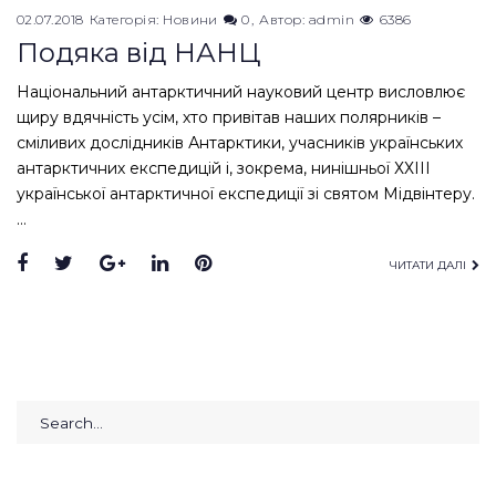
02.07.2018
Категорія:
Новини
0
Автор:
admin
6386
Подяка від НАНЦ
Національний антарктичний науковий центр висловлює
щиру вдячність усім, хто привітав наших полярників –
сміливих дослідників Антарктики, учасників українських
антарктичних експедицій і, зокрема, нинішньої ХХІІІ
української антарктичної експедиції зі святом Мідвінтеру.
…
Facebook
Twitter
Google+
LinkedIn
Pinterest
ЧИТАТИ ДАЛІ
Search
for: