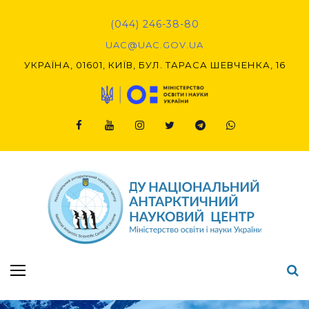
Skip
to
(044) 246-38-80
content
UAC@UAC.GOV.UA​​
УКРАЇНА, 01601, КИЇВ, БУЛ. ТАРАСА ШЕВЧЕНКА, 16
Facebook
Youtube
Instagram
Twitter
Telegram
Viber
Підсумки Конкурсу наукових проєктів-2020 (1-й етап) & (2-й етап)