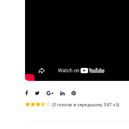
Facebook
Twitter
Google+
LinkedIn
Pinterest
(
3 голосів
. в середньому
3.67
з 5)
1
2
3
4
5