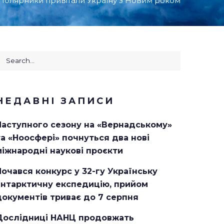
Полярники привітали Україну з Новим роком
earch
or:
НЕДАВНІ ЗАПИСИ
Наступного сезону на «Вернадському»
та «Ноосфері» почнуться два нові
міжнародні наукові проєкти
Почався конкурс у 32-гу Українську
антарктичну експедицію, прийом
документів триває до 7 серпня
Дослідниці НАНЦ продовжать