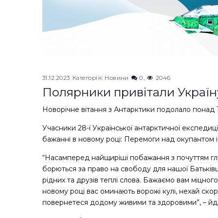
31.12.2023
Категорія:
Новини
0
2046
Полярники привітали Україн
Новорічне вітання з Антарктики подолало понад 15
Учасники 28-ї Української антарктичної експедиц
бажанні в новому році: Перемоги над окупантом і
“Насамперед найщиріші побажання з почуттям гли
борються за право на свободу для нашої Батьків
рідних та друзів теплі слова. Бажаємо вам міцного
новому році вас оминають ворожі кулі, нехай скор
повернетеся додому живими та здоровими”, – йде