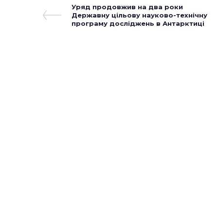
Навігація
Previous
Уряд продовжив на два роки
Post
Державну цільову науково-технічну
записів
програму досліджень в Антарктиці