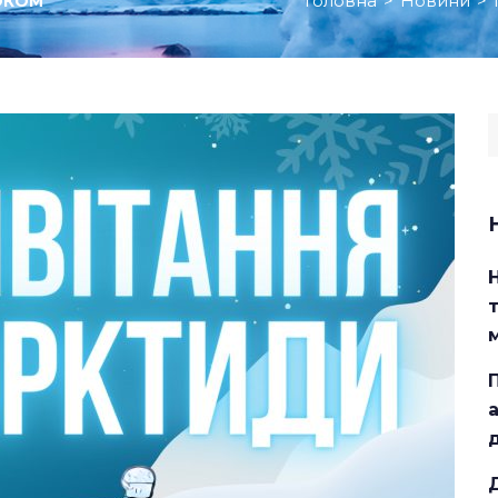
Головна
>
Новини
>
ОКОМ
S
f