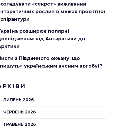
розгадувати «секрет» виживання
антарктичних рослин в межах проєктної
аспірантури
Україна розширює полярні
дослідження: від Антарктики до
Арктики
Листи з Південного океану: що
«пишуть» українським вченим аргобуї?
АРХІВИ
ЛИПЕНЬ 2026
ЧЕРВЕНЬ 2026
ТРАВЕНЬ 2026