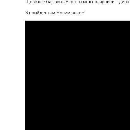
Що ж іще бажають Україні наші полярники – дивіть
З прийдешнім Новим роком!