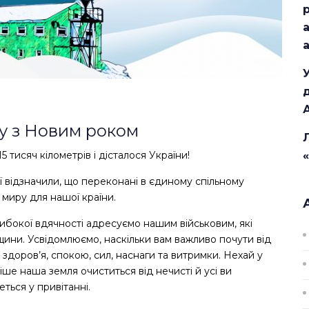
у з Новим роком
 тисяч кілометрів і дісталося України!
ії відзначили, що переконані в єдиному спільному
 миру для нашої країни.
бокої вдячності адресуємо нашим військовим, які
щини. Усвідомлюємо, наскільки вам важливо почути від
 здоров’я, спокою, сил, наснаги та витримки. Нехай у
іше наша земля очиститься від нечисті й усі ви
ться у привітанні.