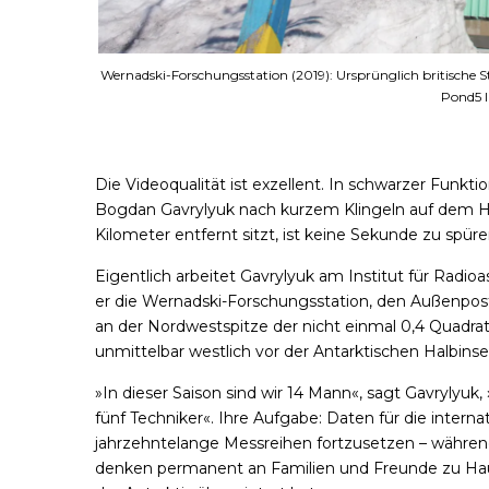
Wernadski-Forschungsstation (2019): Ursprünglich britische 
Pond5 
Die Videoqualität ist exzellent. In schwarzer Funktio
Bogdan Gavrylyuk nach kurzem Klingeln auf dem Ha
Kilometer entfernt sitzt, ist keine Sekunde zu spür
Eigentlich arbeitet Gavrylyuk am Institut für Radi
er die Wernadski-Forschungsstation, den Außenpos
an der
Nordwestspitze
der nicht einmal 0,4 Quadrat
unmittelbar westlich vor der Antarktischen Halbinse
»In dieser Saison sind wir 14 Mann«, sagt Gavrylyuk
fünf Techniker«. Ihre Aufgabe: Daten für die inter
jahrzehntelange Messreihen fortzusetzen – während i
denken permanent an Familien und Freunde zu Hause