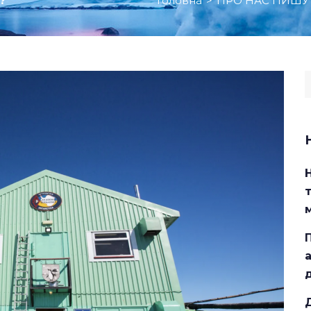
Головна
>
ПРО НАС ПИШУ
?
S
f