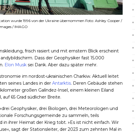
Station wurde 1996 von der Ukraine übernommen Foto: Ashley Cooper /
Images / IMAGO
nskleidung, frisch rasiert und mit ernstem Blick erscheint
ndybildschirm. Dass der Geophysiker fast 15.000
en.
Elon Musk
sei Dank. Aber dazu später mehr.
oastronomie
im nordost-ukrainischen Charkiw
. Aktuell leitet
ten seines Landes in der
Antarktis
. Deren Gebäude stehen
kilometer großen Galíndez-Insel, einem kleinen Eiland
l, auf
65 Grad
südlicher Breite.
, »drei Geophysiker, drei Biologen, drei Meteorologen und
nationale Forschungsgemeinde zu sammeln, teils
n ihrer Heimat der Krieg tobt. »Es ist nicht einfach. Wir
«, sagt der Stationsleiter, der 2023
zum zehnten Mal
in