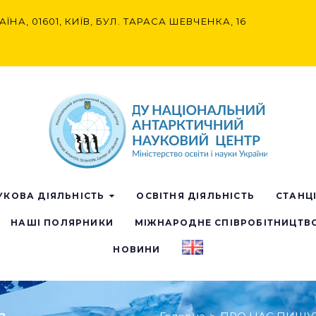
АЇНА, 01601, КИЇВ, БУЛ. ТАРАСА ШЕВЧЕНКА, 16
УКОВА ДІЯЛЬНІСТЬ
ОСВІТНЯ ДІЯЛЬНІСТЬ
СТАНЦ
НАШІ ПОЛЯРНИКИ
МІЖНАРОДНЕ СПІВРОБІТНИЦТВ
НОВИНИ