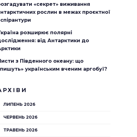
розгадувати «секрет» виживання
антарктичних рослин в межах проєктної
аспірантури
Україна розширює полярні
дослідження: від Антарктики до
Арктики
Листи з Південного океану: що
«пишуть» українським вченим аргобуї?
АРХІВИ
ЛИПЕНЬ 2026
ЧЕРВЕНЬ 2026
ТРАВЕНЬ 2026