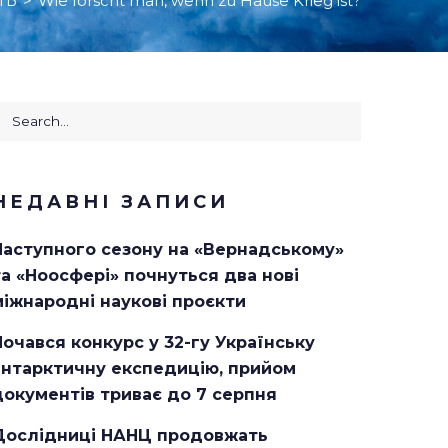
ТЬ
>
Wie forscht man, wenn zu Hause Krieg ist?
earch
or:
НЕДАВНІ ЗАПИСИ
Наступного сезону на «Вернадському»
та «Ноосфері» почнуться два нові
міжнародні наукові проєкти
Почався конкурс у 32-гу Українську
антарктичну експедицію, прийом
документів триває до 7 серпня
Дослідниці НАНЦ продовжать