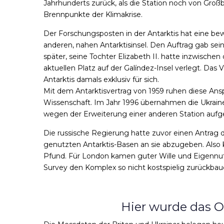
Jahrhunderts zurück, als die Station noch von Groß
Brennpunkte der Klimakrise.
Der Forschungsposten in der Antarktis hat eine bew
anderen, nahen Antarktisinsel. Den Auftrag gab sein
später, seine Tochter Elizabeth II. hatte inzwisch
aktuellen Platz auf der Galíndez-Insel verlegt. Das
Antarktis damals exklusiv für sich.
Mit dem Antarktisvertrag von 1959 ruhen diese Ansp
Wissenschaft. Im Jahr 1996 übernahmen die Ukrainer
wegen der Erweiterung einer anderen Station auf
Die russische Regierung hatte zuvor einen Antrag d
genutzten Antarktis-Basen an sie
abzugeben
. Also
Pfund. Für London kamen guter Wille und Eigennu
Survey den Komplex so nicht kostspielig zurückbau
Hier wurde das O