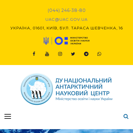
Skip
to
(044) 246-38-80
content
UAC@UAC.GOV.UA​​
УКРАЇНА, 01601, КИЇВ, БУЛ. ТАРАСА ШЕВЧЕНКА, 16
Facebook
Youtube
Instagram
Twitter
Telegram
Viber
Підсумки Конкурсу наукових проєктів-2020 (1-й етап) & (2-й етап)