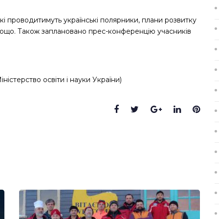
які проводитимуть українські полярники, плани розвитку
тощо. Також заплановано прес-конференцію учасників
іністерство освіти і науки України)
Facebook
Twitter
Google+
LinkedIn
Pint