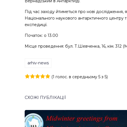
Вернадський в Антарктиді.
Під час заходу йтиметься про нові дослідження, 
Національного наукового антарктичного центру 
експедиції.
Початок: о 13.00
Місце проведення: бул. Т.Шевченка, 16, кім. 312 (М
arhiv-news
(
1 голос
. в середньому
5
з 5)
1
2
3
4
5
СХОЖІ ПУБЛІКАЦІЇ