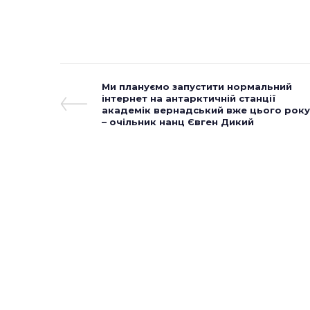
Навігація
Previous
Ми плануємо запустити нормальний
Post
інтернет на антарктичній станції
записів
академік вернадський вже цього року
– очільник нанц Євген Дикий