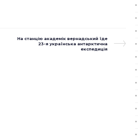
Next
На станцію академік вернадський їде
Post
23-я українська антарктична
експедиція