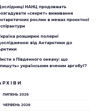
Дослідниці НАНЦ продовжать
розгадувати «секрет» виживання
антарктичних рослин в межах проєктної
аспірантури
Україна розширює полярні
дослідження: від Антарктики до
Арктики
Листи з Південного океану: що
«пишуть» українським вченим аргобуї?
АРХІВИ
ЛИПЕНЬ 2026
ЧЕРВЕНЬ 2026