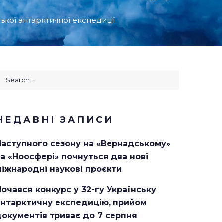
ської антарктичної експедиції
earch
or:
НЕДАВНІ ЗАПИСИ
Наступного сезону на «Вернадському»
та «Ноосфері» почнуться два нові
міжнародні наукові проєкти
Почався конкурс у 32-гу Українську
антарктичну експедицію, прийом
документів триває до 7 серпня