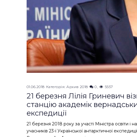
01.06.2018
Категорія:
Архив 2018
0
5557
21 березня Лілія Гриневич ві
станцію академік вернадськи
експедиції
21 березня 2018 року за участі Міністра освіти і 
учасників 23-ї Української антарктичної експедиці