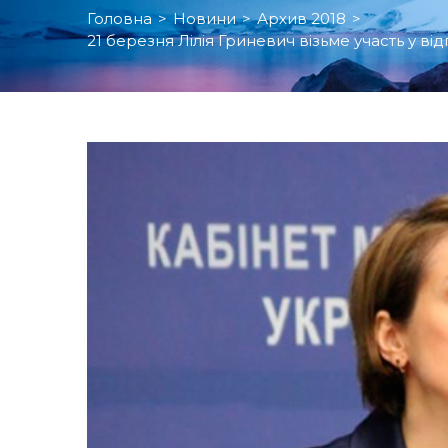
Головна
>
Новини
>
Архив 2018
>
21 березня Лілія Гриневич візьме участь у ві