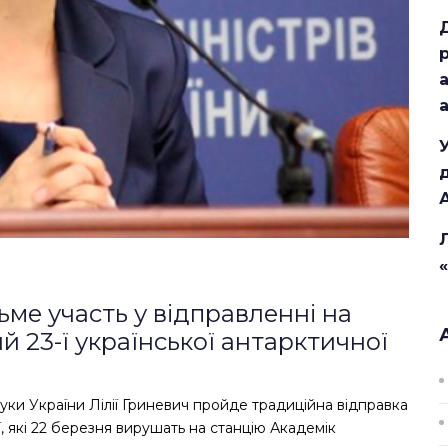
зьме участь у відправленні на
й 23-ї української антарктичної
науки України Лілії Гриневич пройде традиційна відправка
ї, які 22 березня вирушать на станцію Академік