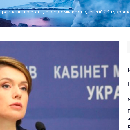
дправленні на станцію академік вернадський 23-ї україн
S
f