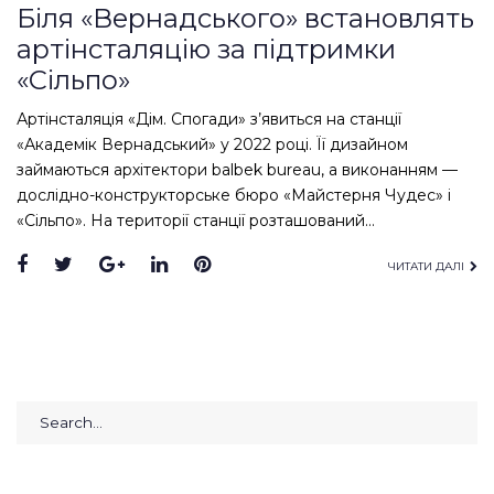
Біля «Вернадського» встановлять
артінсталяцію за підтримки
«Сільпо»
Артінсталяція «Дім. Спогади» з’явиться на станції
«Академік Вернадський» у 2022 році. Її дизайном
займаються архітектори balbek bureau, а виконанням —
дослідно-конструкторське бюро «Майстерня Чудес» і
«Сільпо». На території станції розташований…
Facebook
Twitter
Google+
LinkedIn
Pinterest
ЧИТАТИ ДАЛІ
Search
for: