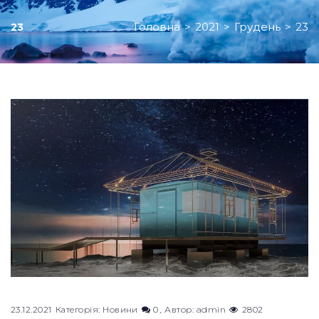
Головна
>
2021
>
Грудень
>
23
23
День:
23.12.2021
23.12.2021
Категорія:
Новини
0
Автор:
admin
2802