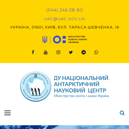
Skip
to
(044) 246-38-80
content
UAC@UAC.GOV.UA​​
УКРАЇНА, 01601, КИЇВ, БУЛ. ТАРАСА ШЕВЧЕНКА, 16
Facebook
Youtube
Instagram
Twitter
Telegram
Viber
Підсумки Конкурсу наукових проєктів-2020 (1-й етап) & (2-й етап)