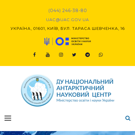
Skip
to
(044) 246-38-80
content
UAC@UAC.GOV.UA​​
УКРАЇНА, 01601, КИЇВ, БУЛ. ТАРАСА ШЕВЧЕНКА, 16
Facebook
Youtube
Instagram
Twitter
Telegram
Viber
Підсумки Конкурсу наукових проєктів-2020 (1-й етап) & (2-й етап)