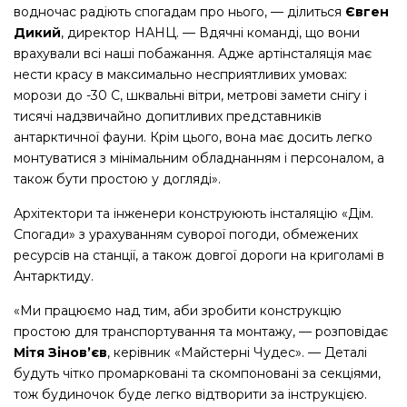
водночас радіють спогадам про нього, — ділиться
Євген
Дикий
, директор НАНЦ. — Вдячні команді, що вони
врахували всі наші побажання. Адже артінсталяція має
нести красу в максимально несприятливих умовах:
морози до -30 С, шквальні вітри, метрові замети снігу і
тисячі надзвичайно допитливих представників
антарктичної фауни. Крім цього, вона має досить легко
монтуватися з мінімальним обладнанням і персоналом, а
також бути простою у догляді».
Архітектори та інженери конструюють інсталяцію «Дім.
Спогади» з урахуванням суворої погоди, обмежених
ресурсів на станції, а також довгої дороги на криголамі в
Антарктиду.
«Ми працюємо над тим, аби зробити конструкцію
простою для транспортування та монтажу, — розповідає
Мітя Зінов’єв
, керівник «Майстерні Чудес». — Деталі
будуть чітко промарковані та скомпоновані за секціями,
тож будиночок буде легко відтворити за інструкцією.