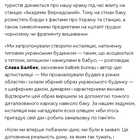
туристів дізнаються про нашу країну під час візиту на
станцію «Академік Вернадський». Тому на стінах баку
розмістять борди з фактами про Україну та станцію, а
також символічними предметами на кшталт грудки
чорнозему чи фрагменту вишиванки.
«Ми запропонували створити інсталяцію, натхненну
типовим українським будинком — таким, що асоціюється
з теплом, затишком і канікулами в бабусі, — розповідає
Слава Балбек
, засновник balbek bureau і автор ідеї
артінсталяції. — Ми проаналізували будівлі в різних
областях і склали збірний образ українського будинку —
з шиферним дахом, димарем і характерними вікнами.
Відтворити цей образ вирішили за допомогою тонкого
деталізованого каркасу навколо баку. За нашим задумом,
інсталяція має нагадувати ескіз олівцем: ніби хтось
пригадує свій дім і робить замальовку по памʼяті».
«Коли ми вперше побачили ідею, ми були в захваті. Це
доповнена реальність дому, за яким так тужать, і