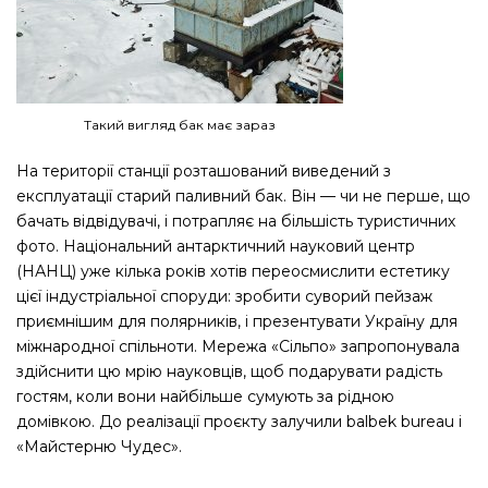
Такий вигляд бак має зараз
На території станції розташований виведений з
експлуатації старий паливний бак. Він — чи не перше, що
бачать відвідувачі, і потрапляє на більшість туристичних
фото. Національний антарктичний науковий центр
(НАНЦ) уже кілька років хотів переосмислити естетику
цієї індустріальної споруди: зробити суворий пейзаж
приємнішим для полярників, і презентувати Україну для
міжнародної спільноти. Мережа «Сільпо» запропонувала
здійснити цю мрію науковців, щоб подарувати радість
гостям, коли вони найбільше сумують за рідною
домівкою. До реалізації проєкту залучили balbek bureau і
«Майстерню Чудес».