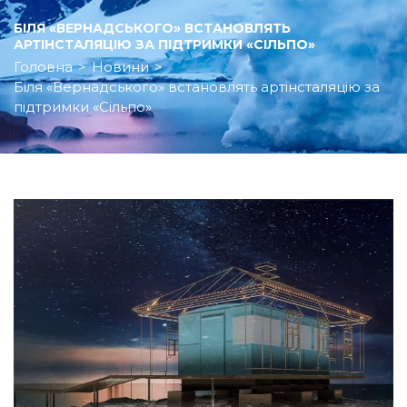
БІЛЯ «ВЕРНАДСЬКОГО» ВСТАНОВЛЯТЬ
АРТІНСТАЛЯЦІЮ ЗА ПІДТРИМКИ «СІЛЬПО»
Головна
>
Новини
>
Біля «Вернадського» встановлять артінсталяцію за
підтримки «Сільпо»