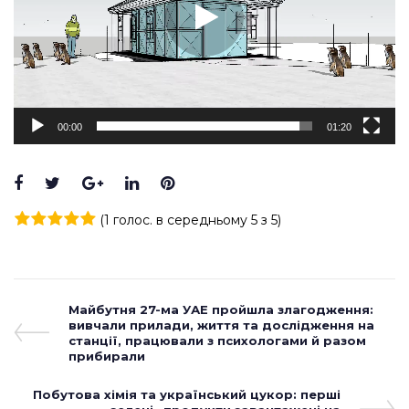
00:00
01:20
Facebook
Twitter
Google+
LinkedIn
Pinterest
(
1 голос
. в середньому
5
з 5)
1
2
3
4
5
Навігація
Previous
Майбутня 27-ма УАЕ пройшла злагодження:
Post
вивчали прилади, життя та дослідження на
записів
станції, працювали з психологами й разом
прибирали
Next
Побутова хімія та український цукор: перші