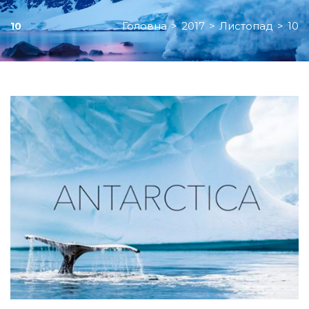
Головна
>
2017
>
Листопад
>
10
10
День:
10.11.2017