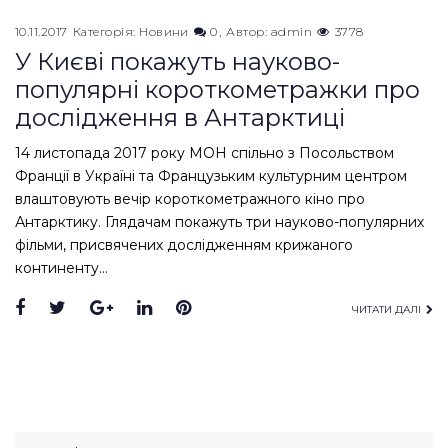
10.11.2017
Категорія:
Новини
0
Автор:
admin
3778
У Києві покажуть науково-
популярні короткометражки про
дослідження в Антарктиці
14 листопада 2017 року МОН спільно з Посольством
Франції в Україні та Французьким культурним центром
влаштовують вечір короткометражного кіно про
Антарктику. Глядачам покажуть три науково-популярних
фільми, присвячених дослідженням крижаного
континенту…
Facebook
Twitter
Google+
LinkedIn
Pinterest
ЧИТАТИ ДАЛІ
Search