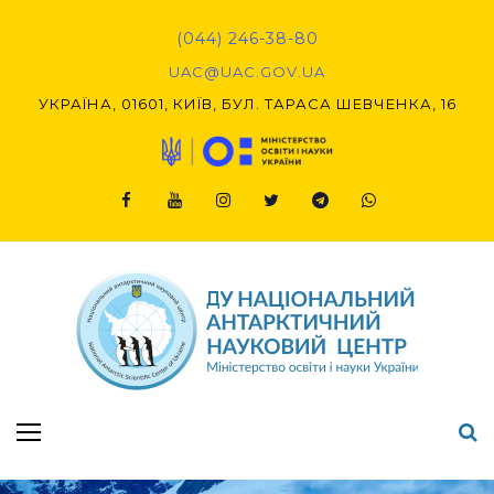
Skip
to
(044) 246-38-80
content
UAC@UAC.GOV.UA​​
УКРАЇНА, 01601, КИЇВ, БУЛ. ТАРАСА ШЕВЧЕНКА, 16
Facebook
Youtube
Instagram
Twitter
Telegram
Viber
Підсумки Конкурсу наукових проєктів-2020 (1-й етап) & (2-й етап)