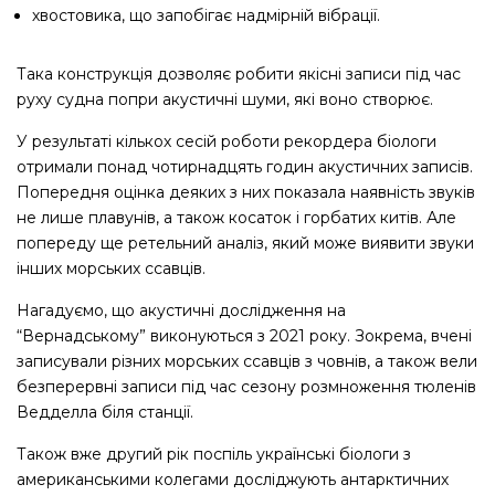
хвостовика, що запобігає надмірній вібрації.
Така конструкція дозволяє робити якісні записи під час
руху судна попри акустичні шуми, які воно створює.
У результаті кількох сесій роботи рекордера біологи
отримали понад чотирнадцять годин акустичних записів.
Попередня оцінка деяких з них показала наявність звуків
не лише плавунів, а також косаток і горбатих китів. Але
попереду ще ретельний аналіз, який може виявити звуки
інших морських ссавців.
Нагадуємо, що акустичні дослідження на
“Вернадському” виконуються з 2021 року. Зокрема, вчені
записували різних морських ссавців з човнів, а також вели
безперервні записи під час сезону розмноження тюленів
Ведделла біля станції.
Також вже другий рік поспіль українські біологи з
американськими колегами досліджують антарктичних