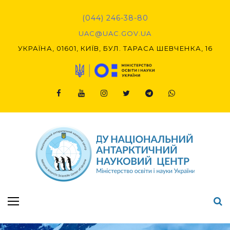
Skip
to
(044) 246-38-80
content
UAC@UAC.GOV.UA​​
УКРАЇНА, 01601, КИЇВ, БУЛ. ТАРАСА ШЕВЧЕНКА, 16
Facebook
Youtube
Instagram
Twitter
Telegram
Viber
Підсумки Конкурсу наукових проєктів-2020 (1-й етап) & (2-й етап)