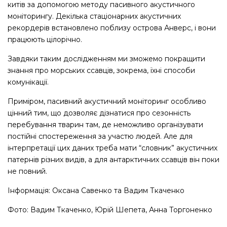
китів за допомогою методу пасивного акустичного
моніторингу. Декілька стаціонарних акустичних
рекордерів встановлено поблизу острова Анверc, і вони
працюють цілорічно.
Завдяки таким дослідженням ми зможемо покращити
знання про морських ссавців, зокрема, їхні способи
комунікації.
Приміром, пасивний акустичний моніторинг особливо
цінний тим, що дозволяє дізнатися про сезонність
перебування тварин там, де неможливо організувати
постійні спостереження за участю людей. Але для
інтерпретації цих даних треба мати “словник” акустичних
патернів різних видів, а для антарктичних ссавців він поки
не повний.
Інформація: Оксана Савенко та Вадим Ткаченко
Фото: Вадим Ткаченко, Юрій Шепета, Анна Торгоненко