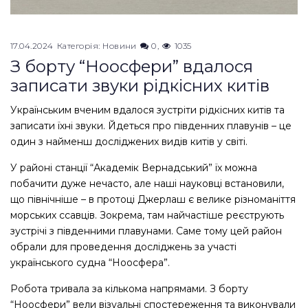
17.04.2024
Категорія:
Новини
0
1035
З борту “Ноосфери” вдалося
записати звуки рідкісних китів
Українським вченим вдалося зустріти рідкісних китів та
записати їхні звуки. Йдеться про південних плавунів – це
один з найменш досліджених видів китів у світі.
У районі станції “Академік Вернадський” їх можна
побачити дуже нечасто, але наші науковці встановили,
що північніше – в протоці Джерлаш є велике різноманіття
морських ссавців. Зокрема, там найчастіше реєструють
зустрічі з південними плавунами. Саме тому цей район
обрали для проведення досліджень за участі
українського судна “Ноосфера”.
Робота тривала за кількома напрямами. З борту
“Ноосфери” вели візуальні спостереження та виконували