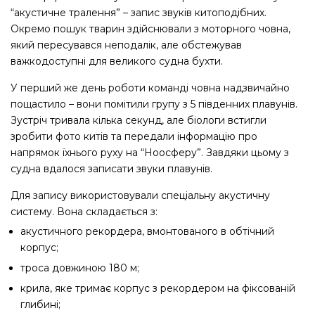
“акустичне тралення” – запис звуків китоподібних.
Окремо пошук тварин здійснювали з моторного човна,
який пересувався неподалік, але обстежував
важкодоступні для великого судна бухти.
У перший же день роботи команді човна надзвичайно
пощастило – вони помітили групу з 5 південних плавунів.
Зустріч тривала кілька секунд, але біологи встигли
зробити фото китів та передали інформацію про
напрямок їхнього руху на “Ноосферу”. Завдяки цьому з
судна вдалося записати звуки плавунів.
Для запису використовували спеціальну акустичну
систему. Вона складається з:
акустичного рекордера, вмонтованого в обтічний
корпус;
троса довжиною 180 м;
крила, яке тримає корпус з рекордером на фіксованій
глибині;