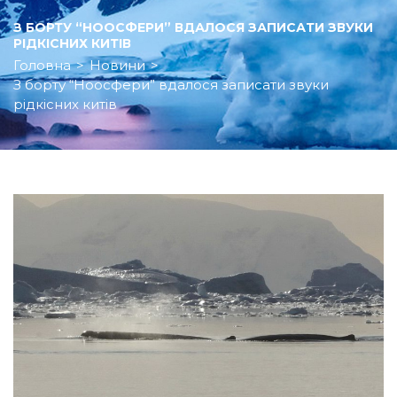
З БОРТУ “НООСФЕРИ” ВДАЛОСЯ ЗАПИСАТИ ЗВУКИ
РІДКІСНИХ КИТІВ
Головна
>
Новини
>
З борту “Ноосфери” вдалося записати звуки
рідкісних китів