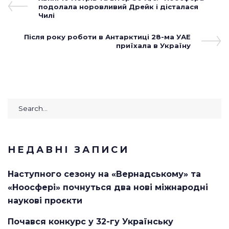
Навігація
Post
подолала норовливий Дрейк і дісталася
записів
Чилі
Next
Після року роботи в Антарктиці 28-ма УАЕ
Post
приїхала в Україну
Search
for:
НЕДАВНІ ЗАПИСИ
Наступного сезону на «Вернадському» та
«Ноосфері» почнуться два нові міжнародні
наукові проєкти
Почався конкурс у 32-гу Українську