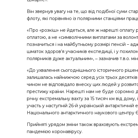
Він звернув увагу на те, що від подібної суми ст
флоту, які порівняно із полярними станціями пра
«Про «розкіш» не йдеться, але ж нарешті оплату
оплатою, а не «символічними виплатами за волонт
позначиться і на майбутньому розмірі пенсій – а
шматок здоров’я учасників експедиції, і у похило
полярників дуже актуальним», ‒ зазначив т.в.о. мін
«До ухвалення сьогоднішнього історичного рішен
залишалась найнижчою серед усіх трьох десятків
чином не відповідало внеску цих людей у розвит
престижу країни. Нарешті нам не буде соромно ди
річну екстремальну вахту за 15 тисяч км від дому,
участь у наступній 26-й українській антарктичній
Національного антарктичного наукового центру 
Прийняті урядом зміни також враховують екстрема
пандемією коронавірусу.