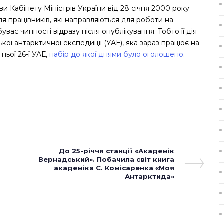
 Кабінету Міністрів України від 28 січня 2000 року
для працівників, які направляються для роботи на
ає чинності відразу після опублікування. Тобто її дія
кої антарктичної експедиції (УАЕ), яка зараз працює на
ньої 26-ї УАЕ,
набір до якої днями було оголошено
.
Next
До 25-річчя станції «Академік
Вернадський». Побачила світ книга
Post
академіка С. Комісаренка «Моя
Антарктида»