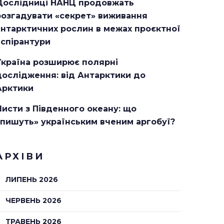
Дослідниці НАНЦ продовжать
розгадувати «секрет» виживання
антарктичних рослин в межах проєктної
аспірантури
Україна розширює полярні
дослідження: від Антарктики до
Арктики
Листи з Південного океану: що
«пишуть» українським вченим аргобуї?
АРХІВИ
ЛИПЕНЬ 2026
ЧЕРВЕНЬ 2026
ТРАВЕНЬ 2026