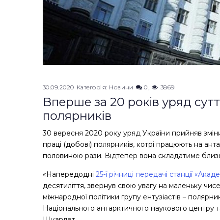
30.09.2020
Категорія:
Новини
0
3869
Вперше за 20 років уряд сут
полярників
30 вересня 2020 року уряд України прийняв зміни
праці (добові) полярників, котрі працюють на анта
половиною рази. Відтепер вона складатиме близьк
«Напередодні
25-ї річниці передачі станції «Ака
десятиліття, звернув свою увагу на маленьку чисе
міжнародної політики групу ентузіастів – полярн
Національного антарктичного наукового центру та
Шкарлет.