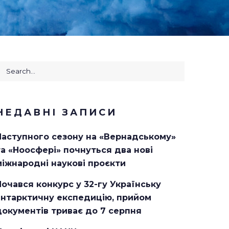
earch
or:
НЕДАВНІ ЗАПИСИ
Наступного сезону на «Вернадському»
та «Ноосфері» почнуться два нові
міжнародні наукові проєкти
Почався конкурс у 32-гу Українську
антарктичну експедицію, прийом
документів триває до 7 серпня