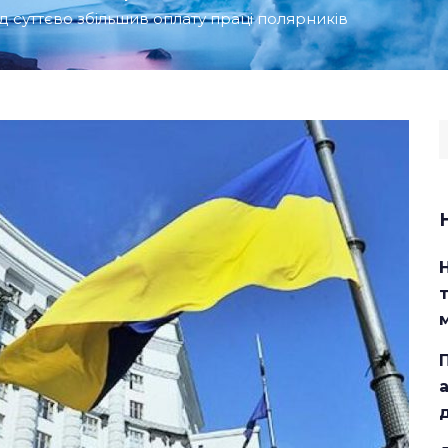
д суттєво збільшив оплату праці полярників
S
f