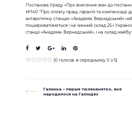
Постанова Уряду «Про внесення змін до постанови
№140 “Про оплату праці, гарантії та компенсації 
антарктичну станцію «Академік Вернадський» набув
поширюватиметься і на чинний склад 25-ї Українсь
станції «Академік Вернадський», і на склад майбут
Facebook
Twitter
Google+
LinkedIn
Pinterest
(
0 голосів
. в середньому
0
з 5)
1
2
3
4
5
Навігація
Previous
Галинка – перше тюлененятко, яке
Post
народилося на Галіндез
записів