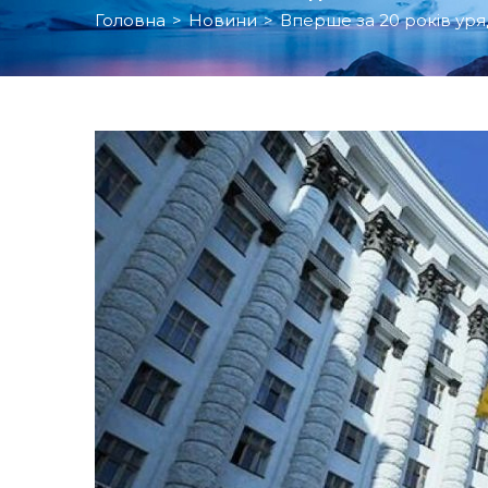
Головна
>
Новини
>
Вперше за 20 років уря