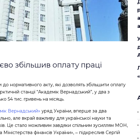
тєво збільшив оплату праці
 до нормативного акту, які дозволять збільшити оплату
рктичній станції “Академік Вернадський”, у два з
о 54 тис. гривень на місяць.
демік Вернадський»
уряд України, вперше за два
льно, але вкрай важливу для української науки та
иків. Це стало можливим завдяки спільним зусиллям МОН,
 Міністерства фінансів України», ‒ підкреслив Сергій