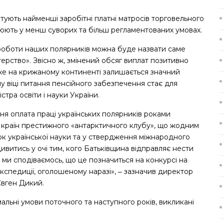
артують найменші заробітні платні матросів торговельного
цюють у менш суворих та більш регламентованих умовах.
 роботи наших полярників можна буде назвати саме
ерство». Звісно ж, змінений обсяг виплат позитивно
дже на крижаному континенті залишається значний
му віці питання пенсійного забезпечення стає для
істра освіти і науки України.
ня оплата праці українських полярників роками
 країн престижного «антарктичного клубу», що жодним
ок української науки та у ствердження міжнародного
витись у очі тим, кого Батьківщина відправляє нести
 і ми сподіваємось, що це позначиться на конкурсі на
 експедиції, оголошеному наразі», ‒ зазначив директор
Євген Дикий.
льні умови поточного та наступного років, викликані