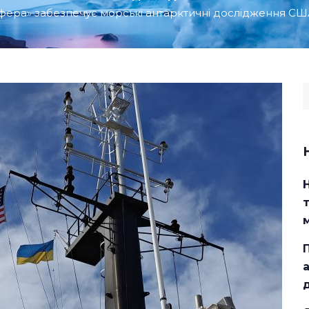
сфера» забезпечує морські антарктичні дослідження С
S
f