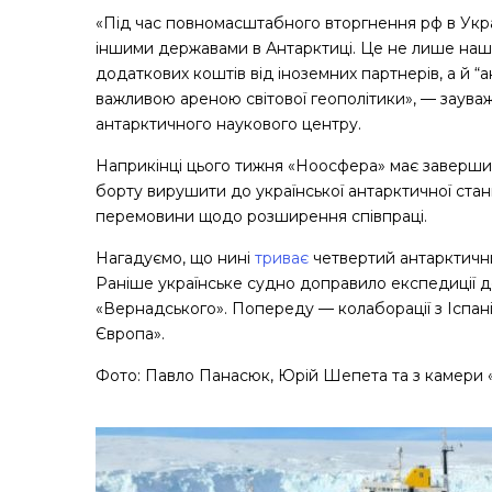
«Під час повномасштабного вторгнення рф в Укра
іншими державами в Антарктиці. Це не лише наш 
додаткових коштів від іноземних партнерів, а й “
важливою ареною світової геополітики», — заува
антарктичного наукового центру.
Наприкінці цього тижня «Ноосфера» має завершит
борту вирушити до української антарктичної стан
перемовини щодо розширення співпраці.
Нагадуємо, що нині
триває
четвертий антарктичн
Раніше українське судно доправило експедиції до
«Вернадського». Попереду — колаборації з Іспані
Європа».
Фото: Павло Панасюк, Юрій Шепета та з камери