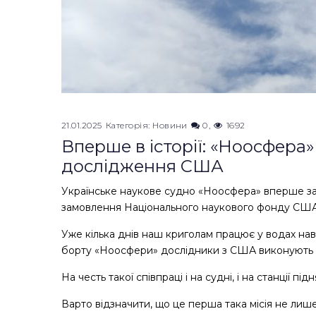
21.01.2025
Категорія:
Новини
0
1692
Вперше в історії: «Ноосфера»
дослідження США
Українське наукове судно «Ноосфера» вперше за
замовлення Національного наукового фонду СШ
Уже кілька днів наш криголам працює у водах нав
борту «Ноосфери» дослідники з США виконують 
На честь такої співпраці і на судні, і на станції п
Варто відзначити, що це перша така місія не лиш