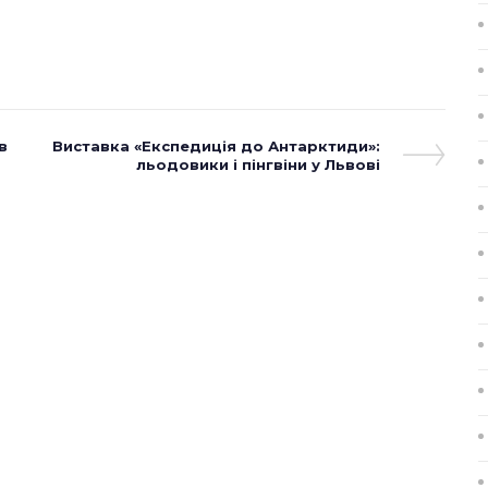
в
Next
Виставка «Експедиція до Антарктиди»:
Post
льодовики і пінгвіни у Львові