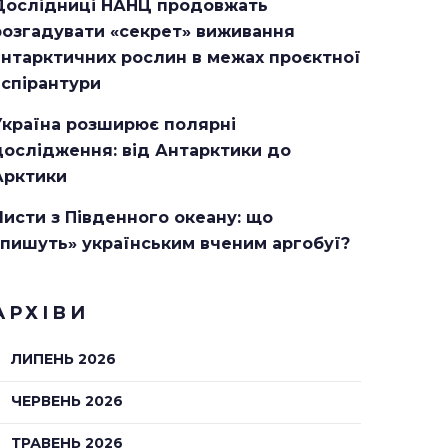
Дослідниці НАНЦ продовжать
розгадувати «секрет» виживання
антарктичних рослин в межах проєктної
аспірантури
Україна розширює полярні
дослідження: від Антарктики до
Арктики
Листи з Південного океану: що
«пишуть» українським вченим аргобуї?
АРХІВИ
ЛИПЕНЬ 2026
ЧЕРВЕНЬ 2026
ТРАВЕНЬ 2026