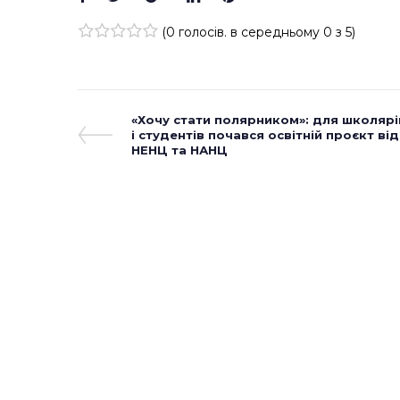
(
0 голосів
. в середньому
0
з 5)
1
2
3
4
5
Навігація
Previous
«Хочу стати полярником»: для школярі
Post
і студентів почався освітній проєкт від
записів
НЕНЦ та НАНЦ