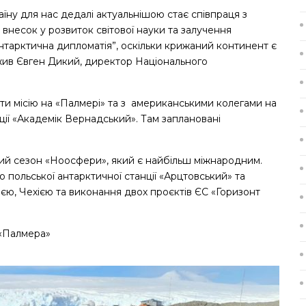
їну для нас дедалі актуальнішою стає співпраця з
внесок у розвиток світової науки та залучення
антарктична дипломатія”, оскільки крижаний континент є
жив Євген Дикий, директор Національного
и місію на «Палмері» та з американськими колегами на
ції «Академік Вернадський». Там заплановані
ий сезон «Ноосфери», який є найбільш міжнародним.
 польської антарктичної станції «Арцтовський» та
єю, Чехією та виконання двох проєктів ЄС «Горизонт
 «Палмера»