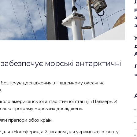
 забезпечує морські антарктичні
безпечує дослідження в Південному океані на
А.
коло американської антарктичної станції «Палмер». З
свою програму морських досліджень.
ідняли прапори обох країн.
е для «Ноосфери», а й загалом для українського флоту.