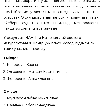
пташенята зібрались у ясла), кількість відкладених яєць,
пташенят, кількість пташенят які досягли «підліткового»
віку і зібрались у «ясла» в місцях гніздових колоній на
островах. Окрім цього в звіт заносили появу на знімках
айсбергів, суден, яхт, птахів інших видів, метеорологічні
явища, зокрема, снігові заметілі.
У результаті НАНЦ та Національний еколого-
натуралістичний центр учнівської молоді відзначили
таких учасників проєкту:
1 місце:
Коперська Каріна
Ольховенко Максим Костянтинович
Федоренко Анна Олегівна
2 місце:
Мусійчук Альбіна Михайлівна
Надєіна Любов Геннадіївна