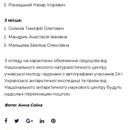
Різницький Назар Ігоревич
3 місце:
Склюєв Тимофій Олегович
Мандрик Анастасія Іванівна
Мальцева Евеліна Олексіївна
З огляду на карантинні обмеження свідоцтва від
Національного еколого-натуралістичного центру
учнівської молоді і відзнаки з автографами учасників 24-ї
Української антарктичної експедиції та призи від
Національного антарктичного наукового центру будуть
надіслані переможцям поштою.
Фото: Анна Соіна
Facebook
Twitter
Google+
LinkedIn
Pinterest