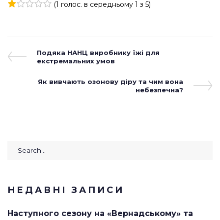
(
1 голос
. в середньому
1
з 5)
1
2
3
4
5
Навігація
Previous
Подяка НАНЦ виробнику їжі для
Post
екстремальних умов
записів
Next
Як вивчають озонову діру та чим вона
Post
небезпечна?
Search
for:
НЕДАВНІ ЗАПИСИ
Наступного сезону на «Вернадському» та