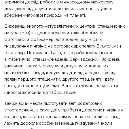
отримати досвід роботи в міжнародному науковому
дослідженні, долучитися до зусиль світової науки зі
збереження живої природи на планеті.
Вихованці еколого-натуралістичних центрів (станцій юних
натуралістів) за допомогою вчителів обробляли
фотографії з фотокамер, встановлених у місцях
гніздування пінгвінів на островах архіпелагу Вільгельма (
о-ви Ялур, Пітерманн, Галіндез) в районі української
антарктичної станції «Академік Вернадський». Зокрема,
учасники проєкту фіксували дату появи дорослих
пінгвінів біля гнізда, копуляції, дати відкладення яєць,
появи першого пташеняти, другого пташеняти, дату
відходу пташенят у «ясла». Відтак отримані результати
школярі заносили до таблиці Excel.
Також вони мають підготувати звіт додаткових
спостережень, а саме дату прибуття дорослих пінгвінів у
колонію, кількість гнізд на знімку, початок (коли на гнізді
лежить доросла особина) і кінець гніздування (коли