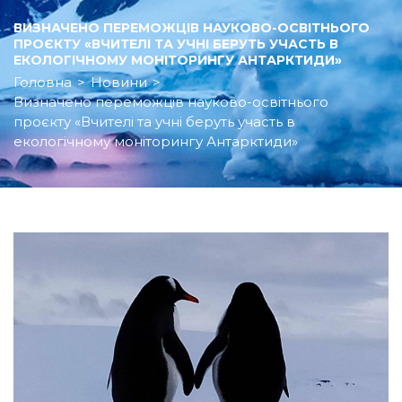
ВИЗНАЧЕНО ПЕРЕМОЖЦІВ НАУКОВО-ОСВІТНЬОГО
ПРОЄКТУ «ВЧИТЕЛІ ТА УЧНІ БЕРУТЬ УЧАСТЬ В
ЕКОЛОГІЧНОМУ МОНІТОРИНГУ АНТАРКТИДИ»
Головна
>
Новини
>
Визначено переможців науково-освітнього
проєкту «Вчителі та учні беруть участь в
екологічному моніторингу Антарктиди»