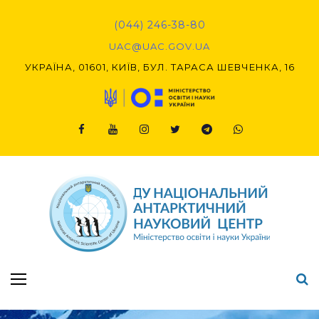
Skip
to
(044) 246-38-80
content
UAC@UAC.GOV.UA​​
УКРАЇНА, 01601, КИЇВ, БУЛ. ТАРАСА ШЕВЧЕНКА, 16
Facebook
Youtube
Instagram
Twitter
Telegram
Viber
Підсумки Конкурсу наукових проєктів-2020 (1-й етап) & (2-й етап)