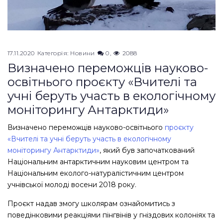
17.11.2020
Категорія:
Новини
0
2088
Визначено переможців науково-
освітнього проєкту «Вчителі та
учні беруть участь в екологічному
моніторингу Антарктиди»
Визначено переможців науково-освітнього
проєкту
«Вчителі та учні беруть участь в екологічному
моніторингу Антарктиди»
, який був започаткований
Національним антарктичним науковим центром та
Національним еколого-натуралістичним центром
учнівської молоді восени 2018 року.
Проєкт надав змогу школярам ознайомитись з
поведінковими реакціями пінгвінів у гніздових колоніях та