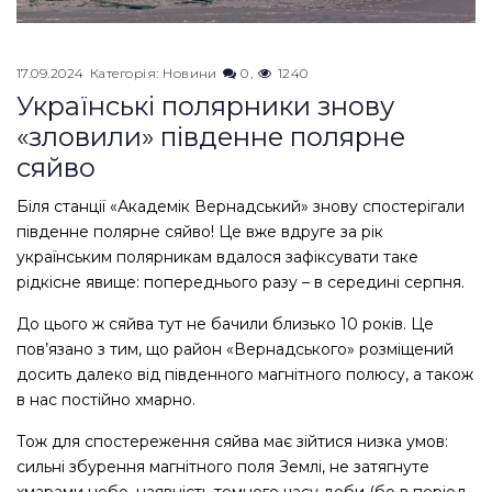
17.09.2024
Категорія:
Новини
0
1240
Українські полярники знову
«зловили» південне полярне
сяйво
Біля станції «Академік Вернадський» знову спостерігали
південне полярне сяйво! Це вже вдруге за рік
українським полярникам вдалося зафіксувати таке
рідкісне явище: попереднього разу – в середині серпня.
До цього ж сяйва тут не бачили близько 10 років. Це
пов’язано з тим, що район «Вернадського» розміщений
досить далеко від південного магнітного полюсу, а також
в нас постійно хмарно.
Тож для спостереження сяйва має зійтися низка умов:
сильні збурення магнітного поля Землі, не затягнуте