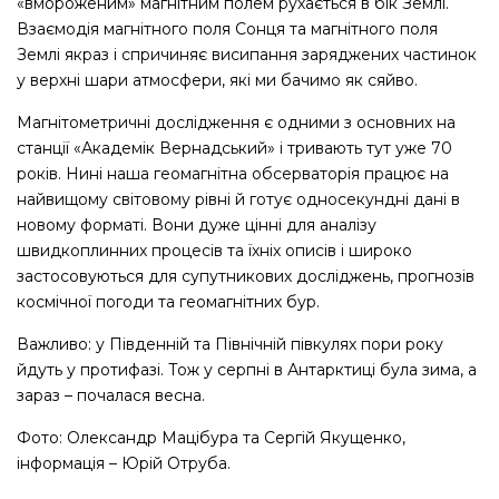
«вмороженим» магнітним полем рухається в бік Землі.
Взаємодія магнітного поля Сонця та магнітного поля
Землі якраз і спричиняє висипання заряджених частинок
у верхні шари атмосфери, які ми бачимо як сяйво.
Магнітометричні дослідження є одними з основних на
станції «Академік Вернадський» і тривають тут уже 70
років. Нині наша геомагнітна обсерваторія працює на
найвищому світовому рівні й готує односекундні дані в
новому форматі. Вони дуже цінні для аналізу
швидкоплинних процесів та їхніх описів і широко
застосовуються для супутникових досліджень, прогнозів
космічної погоди та геомагнітних бур.
Важливо: у Південній та Північній півкулях пори року
йдуть у протифазі. Тож у серпні в Антарктиці була зима, а
зараз – почалася весна.
Фото: Олександр Мацібура та Сергій Якущенко,
інформація – Юрій Отруба.