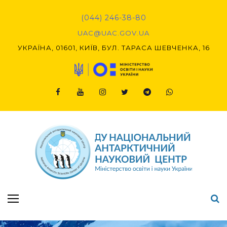
Skip
to
(044) 246-38-80
content
UAC@UAC.GOV.UA​​
УКРАЇНА, 01601, КИЇВ, БУЛ. ТАРАСА ШЕВЧЕНКА, 16
Facebook
Youtube
Instagram
Twitter
Telegram
Viber
Підсумки Конкурсу наукових проєктів-2020 (1-й етап) & (2-й етап)