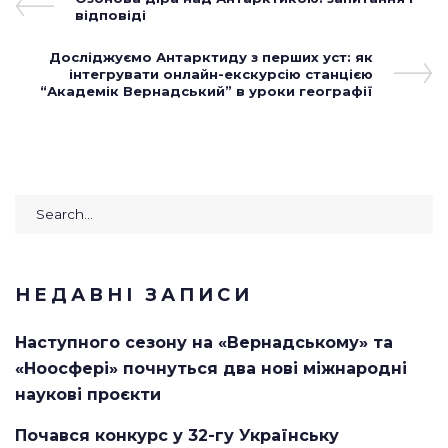
Навігація
Post
відповіді
записів
Next
Досліджуємо Антарктиду з перших уст: як
Post
інтегрувати онлайн-екскурсію станцією
“Академік Вернадський” в уроки географії
Search
for:
НЕДАВНІ ЗАПИСИ
Наступного сезону на «Вернадському» та
«Ноосфері» почнуться два нові міжнародні
наукові проєкти
Почався конкурс у 32-гу Українську