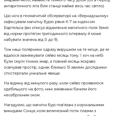
хмарами небо, наявність темного часу доби (бо в період
антарктичного літа біля станції майже весь час світло).
Цієї ночі в геомагнітній обсерваторії на «Вернадському»
зафіксували магнітну бурю рівня К-7 за індексом
Бартельса (він описує відхилення магнітного поля Землі
від норми протягом тригодинного інтервалу й може
набувати значень від 0 до 9).
Тож наші полярники одразу вирушили на те місце, де їм
вдалося зазнімкувати сяйво місяць тому. І хоч на небі
були смуги тонких хмар, а повний місяць яскраво
освічував простір, однак близько 15 хвилин дослідники
спостерігали унікальне явище.
На відміну від минулого разу, коли сяйво проявилося
здебільшого на фото, нині зимівники бачили його
неозброєним оком.
Нагадуємо, що магнітні бурі пов’язані з корональними
викидами Сонця, коли величезний потік плазми з