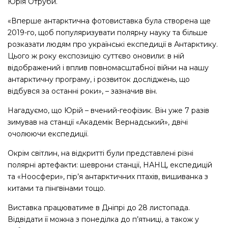
Юрія Отруби.
«Вперше антарктична фотовиставка була створена ще
2019-го, щоб популяризувати полярну науку та більше
розказати людям про українські експедиції в Антарктику.
Цього ж року експозицію суттєво оновили: в ній
відображений і вплив повномасштабної війни на нашу
антарктичну програму, і розвиток досліджень, що
відбувся за останні роки», – зазначив він.
Нагадуємо, що Юрій – вчений-геофізик. Він уже 7 разів
зимував на станції «Академік Вернадський», двічі
очолюючи експедиції.
Окрім світлин, на відкритті були представлені різні
полярні артефакти: шеврони станції, НАНЦ, експедицій
та «Ноосфери», пір’я антарктичних птахів, вишиванка з
китами та пінгвінами тощо.
Виставка працюватиме в Дніпрі до 28 листопада.
Відвідати її можна з понеділка до п’ятниці, а також у