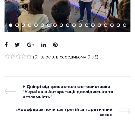
Facebook
Twitter
Google+
LinkedIn
Pinterest
(
0 голосів
. в середньому
0
з 5)
1
2
3
4
5
Навігація
Previous
У Дніпрі відкривається фотовиставка
Post
“Україна в Антарктиці: дослідження та
записів
незламність”
Next
«Ноосфера» починає третій антарктичний
Post
сезон