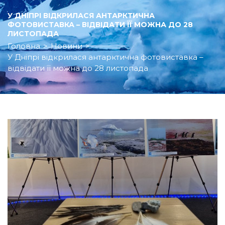
У ДНІПРІ ВІДКРИЛАСЯ АНТАРКТИЧНА
ФОТОВИСТАВКА – ВІДВІДАТИ ЇЇ МОЖНА ДО 28
ЛИСТОПАДА
Головна
>
Новини
>
У Дніпрі відкрилася антарктична фотовиставка –
відвідати її можна до 28 листопада