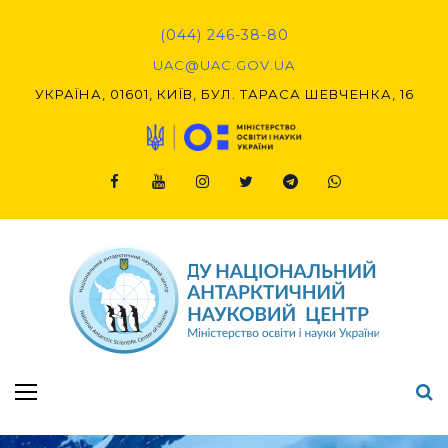
Skip
to
(044) 246-38-80
content
UAC@UAC.GOV.UA​​
УКРАЇНА, 01601, КИЇВ, БУЛ. ТАРАСА ШЕВЧЕНКА, 16
Facebook
Youtube
Instagram
Twitter
Telegram
Viber
Підсумки Конкурсу наукових проєктів-2020 (1-й етап) & (2-й етап)