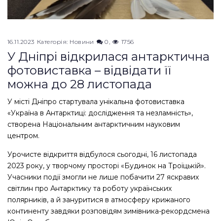
16.11.2023
Категорія:
Новини
0
1756
У Дніпрі відкрилася антарктична
фотовиставка – відвідати її
можна до 28 листопада
У місті Дніпро стартувала унікальна фотовиставка
«Україна в Антарктиці: дослідження та незламність»,
створена Національним антарктичним науковим
центром.
Урочисте відкриття відбулося сьогодні, 16 листопада
2023 року,
у
творчому просторі «Будинок на Троїцькій».
Учасники події змогли не лише побачити 27 яскравих
світлин про Антарктику та роботу українських
полярників, а й зануритися в атмосферу крижаного
континенту завдяки розповідям зимівника-рекордсмена