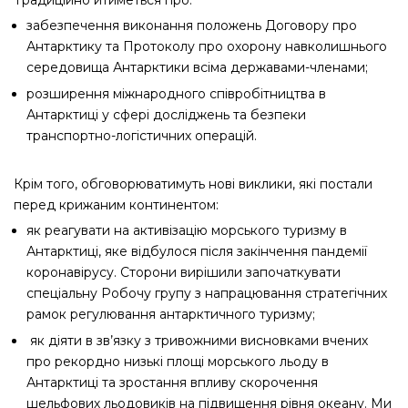
Традиційно йтиметься про:
забезпечення виконання положень Договору про
Антарктику та Протоколу про охорону навколишнього
середовища Антарктики всіма державами-членами;
розширення міжнародного співробітництва в
Антарктиці у сфері досліджень та безпеки
транспортно-логістичних операцій.
Крім того, обговорюватимуть нові виклики, які постали
перед крижаним континентом:
як реагувати на активізацію морського туризму в
Антарктиці, яке відбулося після закінчення пандемії
коронавірусу. Сторони вирішили започаткувати
спеціальну Робочу групу з напрацювання стратегічних
рамок регулювання антарктичного туризму;
як діяти в зв’язку з тривожними висновками вчених
про рекордно низькі площі морського льоду в
Антарктиці та зростання впливу скорочення
шельфових льодовиків на підвищення рівня океану. Ми