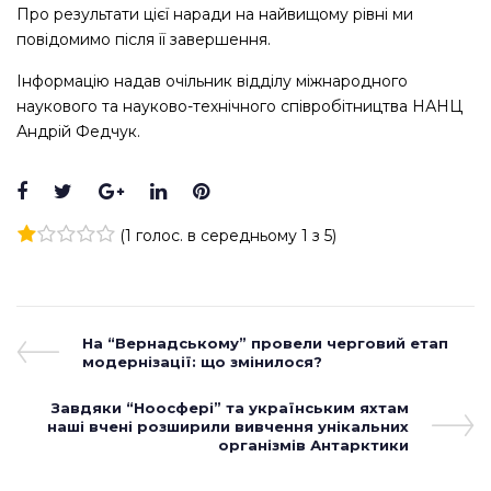
Про результати цієї наради на найвищому рівні ми
повідомимо після її завершення.
Інформацію надав очільник відділу міжнародного
наукового та науково-технічного співробітництва НАНЦ
Андрій Федчук.
Facebook
Twitter
Google+
LinkedIn
Pinterest
(
1 голос
. в середньому
1
з 5)
1
2
3
4
5
Навігація
Previous
На “Вернадському” провели черговий етап
Post
модернізації: що змінилося?
записів
Next
Завдяки “Ноосфері” та українським яхтам
наші вчені розширили вивчення унікальних
Post
організмів Антарктики