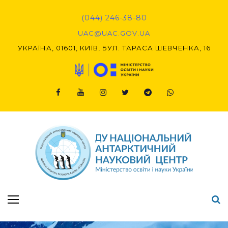
Skip
to
(044) 246-38-80
content
UAC@UAC.GOV.UA​​
УКРАЇНА, 01601, КИЇВ, БУЛ. ТАРАСА ШЕВЧЕНКА, 16
Facebook
Youtube
Instagram
Twitter
Telegram
Viber
Підсумки Конкурсу наукових проєктів-2020 (1-й етап) & (2-й етап)