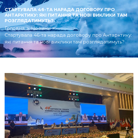
СТАРТУВАЛА 46-ТА НАРАДА ДОГОВОРУ ПРО
АНТАРКТИКУ: ЯКІ ПИТАННЯ ТА НОВІ ВИКЛИКИ ТАМ
РОЗГЛЯДАТИМУТЬ?
Головна
>
Новини
>
Стартувала 46-та нарада договору про Антарктику:
які питання та нові виклики там розглядатимуть?