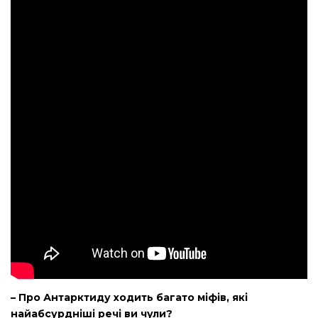
– Про Антарктиду ходить багато міфів, які
найабсурдніші речі ви чули?