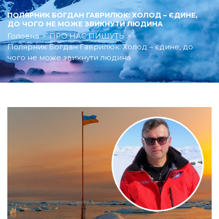
ПОЛЯРНИК БОГДАН ГАВРИЛЮК: ХОЛОД – ЄДИНЕ,
ДО ЧОГО НЕ МОЖЕ ЗВИКНУТИ ЛЮДИНА
Головна
>
ПРО НАС ПИШУТЬ
>
Полярник Богдан Гаврилюк: Холод – єдине, до
чого не може звикнути людина