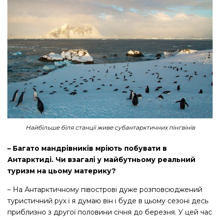
Найбільше біля станції живе субантарктичних пінгвінів
– Багато мандрівників мріють побувати в
Антарктиді. Чи взагалі у майбутньому реальний
туризм на цьому материку?
– На Антарктичному півострові дуже розповсюджений
туристичний рух і я думаю він і буде в цьому сезоні десь
приблизно з другої половини січня до березня. У цей час