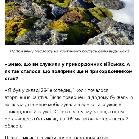
Попри вічну мерзлоту на континенті ростуть деякі види мохів
– Знаю, що ви служили у прикордонних військах. А
як так сталося, що полярник ще й прикордонником
став?
– Я був у складі 26-ї експедиції, коли почалося
вторгнення кац*пів. Після повернення додому буквально
за кілька днів мене мобілізували в армію і я служив в
прикордонній службі. Спочатку в 31-му загоні, а потім
останні десь п’ять місяців в 105-му загоні у Чернігівській
області.
Після 11 місяців служби прямо з кордону я був