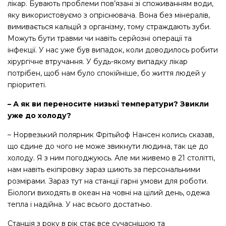
лікар. Бувають проблеми пов’язані зі споживанням води,
яку використовуємо з опріснювача. Вона без мінералів,
вимивається кальцій з організму, тому страждають зуби.
Можуть бути травми чи навіть серйозні операції та
інфекції. У нас уже був випадок, коли доводилось робити
хірургічне втручання. У будь-якому випадку лікар
потрібен, щоб нам було спокійніше, бо життя людей у
пріоритеті.
– А як ви переносите низькі температури? Звикли
уже до холоду?
– Норвезький полярник Фрітьйоф Нансен колись сказав,
що єдине до чого не може звикнути людина, так це до
холоду. Я з ним погоджуюсь. Але ми живемо в 21 столітті,
нам навіть екіпіровку зараз шиють за персональними
розмірами. Зараз тут на станції гарні умови для роботи.
Біологи виходять в океан на човні на цілий день, одежа
тепла і надійна. У нас всього достатньо.
Станція з року в рік стає все сучаснішою та