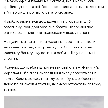
В моєму офісі є піаніно на 2 октави, яке я колись сам
зробив тут на станції. Воно вже стало досить знаменитим
в Антарктиці, про нього багато хто знає.
Я люблю займатись дослідженням історії станції. У
головному коридорі розвісив багато інформації про
різних дослідників, які працювали у цьому регіоні.
На вулиці ми встановили маленькі ворота, іноді, коли
дозволяє погода, там граємо у футбол. Також маємо
маленьку баньку, яку колись я робив. Ще у нас є міні-
спортзал.
Розумію, що треба підтримувати свій стан – і фізичний, і
моральний, бо після експедиції я знову повертаюся в
армію. Коли маю час, то згадую, яке буває озброєння,
дещо по військовій тактиці, як використовувати аптечку
та інше.