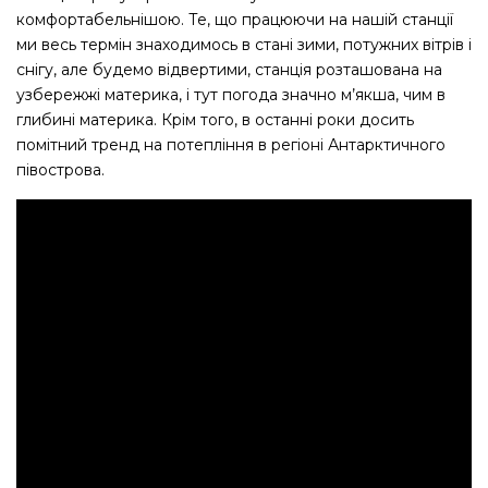
комфортабельнішою. Те, що працюючи на нашій станції
ми весь термін знаходимось в стані зими, потужних вітрів і
снігу, але будемо відвертими, станція розташована на
узбережжі материка, і тут погода значно м’якша, чим в
глибині материка. Крім того, в останні роки досить
помітний тренд на потепління в регіоні Антарктичного
півострова.