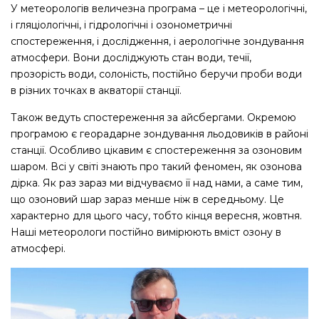
У метеорологів величезна програма – це і метеорологічні,
і гляціологічні, і гідрологічні і озонометричні
спостереження, і дослідження, і аерологічне зондування
атмосфери. Вони досліджують стан води, течії,
прозорість води, солоність, постійно беручи проби води
в різних точках в акваторії станції.
Також ведуть спостереження за айсбергами. Окремою
програмою є георадарне зондування льодовиків в районі
станції. Особливо цікавим є спостереження за озоновим
шаром. Всі у світі знають про такий феномен, як озонова
дірка. Як раз зараз ми відчуваємо її над нами, а саме тим,
що озоновий шар зараз менше ніж в середньому. Це
характерно для цього часу, тобто кінця вересня, жовтня.
Наші метеорологи постійно вимірюють вміст озону в
атмосфері.