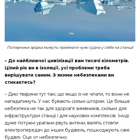
Полярники зрідка можуть приймати чужі судна у себе на станції
– До найближчої цивілізації вам тисячі кілометрів.
Цілий рік ви в ізоляції, усі проблеми треба
вирішувати самим. З якими небезпеками ви
стикаєтесь?
– Дикі тварини тут такі, що якщо їх не чіпати, то вони не
нападатимуть. У нас бувають сильні шторми. Це більше
небезпека не так для здоров’я зимівників, скільки для
інфраструктури станції і для наукових комплексів. Іноді
дуже потужні урагани рвуть антени, валять стовпи
електропередач до інших будівель, пошкоджують самі
будівлі. Оце от небезпечно.