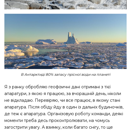
В Антарктиді 80% запасу прісної води на планеті
Я з ранку обробляю геофізичні дані отримані з тієї
апаратури, з якою я працюю, за вчорашній день, ніколи
не відкладаю. Перевіряю, чи все працює, в якому стані
апаратура. Після обіду йду в один із дальніх будиночків,
де теж є апаратура. Організовую роботу команди, деякі
моменти треба десь проконтролювати, на чомусь
загострити увагу. А взимку, коли багато снігу, то ще