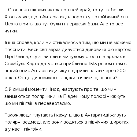
– Стосовно цікавих чуток про цей край, то тут їх безліч.
Хтось каже, що в Антарктиді є ворота у потойбічний світ.
Дехто вірить, що тут були гітлерівські бази. Але то все
чутки.
Інша справа, коли ми стикаємось з тим, що ми не можемо
пояснити. Весь світ зараз дивується дивовижною картою
Пірі Рейса, яку знайшли в минулому столітті в архівах в
Стамбулі. Карта датується приблизно 1513 роком і там є
чіткий опис Антарктиди, яку відкрили тільки через 200
років. От це дивовижно – звідки взялися ці знання?
Є й смішні моменти. Іноді жартують про те, що чим
займаються полярники на Південному полюсі – кажуть,
що ми пінгвінів перевертаємо.
Також люди плутають і кажуть, що в Антарктиді живуть
полярні ведмеді, але вони водяться в північних широтах,
а у нас – пінгвіни.