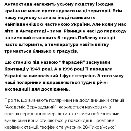
Антарктида належить усьому людству і жодна
країна не може претендувати на ці території. Втім
нашу наукову станцію іноді називають
найпівденнішою частинкою України. Але коли у нас
літо, в Антарктиді – зима. Різниця у часі до переходу
на зимовий становить 6 годин. Поблизу станції
часто штормить, а температура навіть влітку
тримається близько 0 градусів.
Цю станцію під назвою “Фарадей” заснували
британці у 1947 році. А в 1996 році її передали
Україні за символічний 1 фунт стерлінг. З того часу
наші полярники відправляються туди в річні
експедиції для досліджень.
Про те, що вивчають полярники на дослідницькій станції
“Академік Вернадський”, як живеться науковцям в
ізоляції серед вічної мерзлоти та з якими небезпеками і
викликами вони стикаються у повсякденні, розповів
керівник станції, геофізик та учасник 28-ї Української