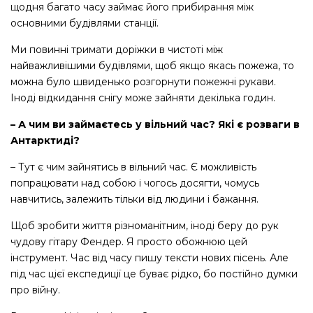
щодня багато часу займає його прибирання між
основними будівлями станції.
Ми повинні тримати доріжки в чистоті між
найважливішими будівлями, щоб якщо якась пожежа, то
можна було швиденько розгорнути пожежні рукави.
Іноді відкидання снігу може зайняти декілька годин.
– А чим ви займаєтесь у вільний час? Які є розваги в
Антарктиді?
– Тут є чим зайнятись в вільний час. Є можливість
попрацювати над собою і чогось досягти, чомусь
навчитись, залежить тільки від людини і бажання.
Щоб зробити життя різноманітним, іноді беру до рук
чудову гітару Фендер. Я просто обожнюю цей
інструмент. Час від часу пишу тексти нових пісень. Але
під час цієї експедиції це буває рідко, бо постійно думки
про війну.