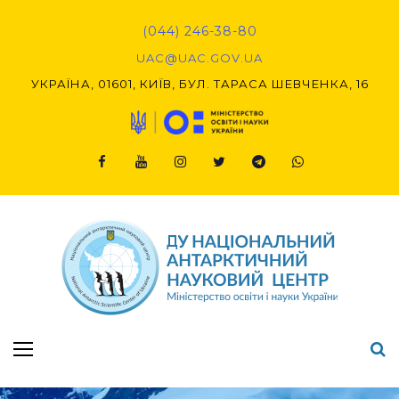
Skip
to
(044) 246-38-80
content
UAC@UAC.GOV.UA​​
УКРАЇНА, 01601, КИЇВ, БУЛ. ТАРАСА ШЕВЧЕНКА, 16
Facebook
Youtube
Instagram
Twitter
Telegram
Viber
Підсумки Конкурсу наукових проєктів-2020 (1-й етап) & (2-й етап)