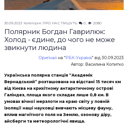
30.09.2023
Категорія:
ПРО НАС ПИШУТЬ
0
2080
Полярник Богдан Гаврилюк:
Холод - єдине, до чого не може
звикнути людина
Оригінал
на “
РБК-Україна
” від 30.09.2023
Автор: Василина Копитко
Українська полярна станція “Академік
Вернадський” розташована на відстані 15 тисяч км
від Києва на крихітному антарктичному острові
Галіндез, площа якого складає лише 0,8 км. В
умовах вічної мерзлоти на краю світу у повній
ізоляції наші науковці вивчають місцеву фауну,
вплив магнітного поля на Землю, озонову діру,
айсберги та метеорологічні явища.