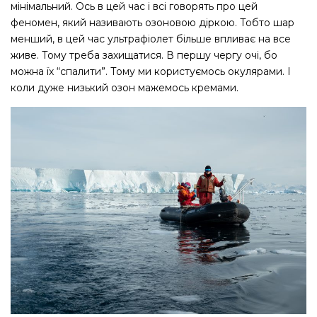
мінімальний. Ось в цей час і всі говорять про цей
феномен, який називають озоновою діркою. Тобто шар
менший, в цей час ультрафіолет більше впливає на все
живе. Тому треба захищатися. В першу чергу очі, бо
можна їх “спалити”. Тому ми користуємось окулярами. І
коли дуже низький озон мажемось кремами.