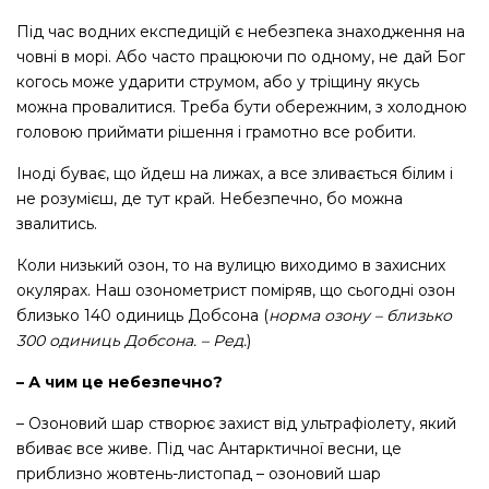
Під час водних експедицій є небезпека знаходження на
човні в морі. Або часто працюючи по одному, не дай Бог
когось може ударити струмом, або у тріщину якусь
можна провалитися. Треба бути обережним, з холодною
головою приймати рішення і грамотно все робити.
Іноді буває, що йдеш на лижах, а все зливається білим і
не розумієш, де тут край. Небезпечно, бо можна
звалитись.
Коли низький озон, то на вулицю виходимо в захисних
окулярах. Наш озонометрист поміряв, що сьогодні озон
близько 140 одиниць Добсона (
норма озону – близько
300 одиниць Добсона. – Ред.
)
– А чим це небезпечно?
– Озоновий шар створює захист від ультрафіолету, який
вбиває все живе. Під час Антарктичної весни, це
приблизно жовтень-листопад – озоновий шар