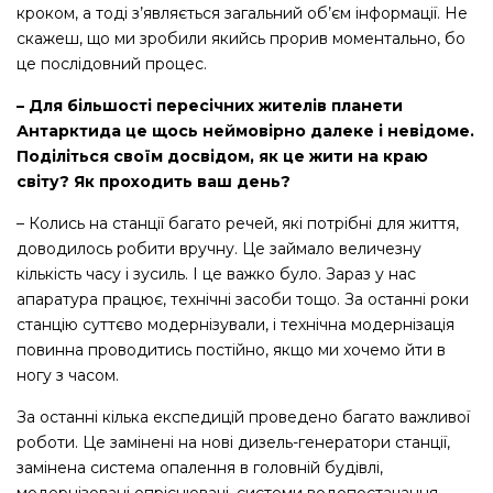
кроком, а тоді з’являється загальний об’єм інформації. Не
скажеш, що ми зробили якийсь прорив моментально, бо
це послідовний процес.
– Для більшості пересічних жителів планети
Антарктида це щось неймовірно далеке і невідоме.
Поділіться своїм досвідом, як це жити на краю
світу? Як проходить ваш день?
– Колись на станції багато речей, які потрібні для життя,
доводилось робити вручну. Це займало величезну
кількість часу і зусиль. І це важко було. Зараз у нас
апаратура працює, технічні засоби тощо. За останні роки
станцію суттєво модернізували, і технічна модернізація
повинна проводитись постійно, якщо ми хочемо йти в
ногу з часом.
За останні кілька експедицій проведено багато важливої
роботи. Це замінені на нові дизель-генератори станції,
замінена система опалення в головній будівлі,