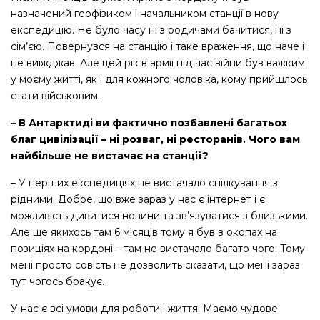
назначений геофізиком і начальником станції в нову
експедицію. Не було часу ні з родичами бачитися, ні з
сім’єю. Повернувся на станцію і таке враження, що наче і
не виїжджав. Але цей рік в армії під час війни був важким
у моєму житті, як і для кожного чоловіка, кому прийшлось
стати військовим.
– В Антарктиді ви фактично позбавлені багатьох
благ цивілізації – ні розваг, ні ресторанів. Чого вам
найбільше не вистачає на станції?
– У перших експедиціях не вистачало спілкування з
рідними. Добре, що вже зараз у нас є інтернет і є
можливість дивитися новини та зв’язуватися з близькими.
Але ще якихось там 6 місяців тому я був в окопах на
позиціях на кордоні – там не вистачало багато чого. Тому
мені просто совість не дозволить сказати, що мені зараз
тут чогось бракує.
У нас є всі умови для роботи і життя. Маємо чудове