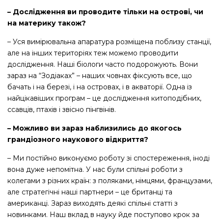
– Дослідження ви проводите тільки на острові, чи
на материку також?
– Уся вимірювальна апаратура розміщена поблизу станції,
але на інших територіях теж можемо проводити
дослідження. Наші біологи часто подорожують. Вони
зараз на “Зодіаках” – наших човнах фіксують все, що
бачать і на березі, і на островах, і в акваторії. Одна із
найцікавіших програм – це дослідження китоподібних,
ссавців, птахів і звісно пінгвінів.
– Можливо ви зараз наблизились до якогось
грандіозного наукового відкриття?
– Ми постійно виконуємо роботу зі спостереження, іноді
вона дуже непомітна. У нас були спільні роботи з
колегами з різних країн: з поляками, німцями, французами,
але стратегічні наші партнери – це британці та
американці. Зараз виходять деякі спільні статті з
новинками. Наш вклад в науку йде поступово крок за