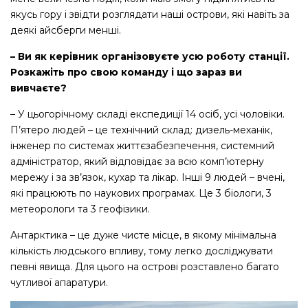
якусь гору і звідти розглядати наші острови, які навіть за
деякі айсберги менші.
– Ви як керівник організовуєте усю роботу станції.
Розкажіть про свою команду і що зараз ви
вивчаєте?
– У цьогорічному складі експедиції 14 осіб, усі чоловіки.
П’ятеро людей – це технічний склад: дизель-механік,
інженер по системах життєзабезпечення, системний
адміністратор, який відповідає за всю комп’ютерну
мережу і за зв’язок, кухар та лікар. Інші 9 людей – вчені,
які працюють по наукових програмах. Це 3 біологи, 3
метеорологи та 3 геофізики.
Антарктика – це дуже чисте місце, в якому мінімальна
кількість людського впливу, тому легко досліджувати
певні явища. Для цього на острові розставлено багато
чутливої апаратури.