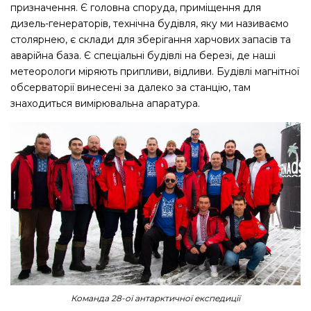
призначення. Є головна споруда, приміщення для
дизель-генераторів, технічна будівля, яку ми називаємо
столярнею, є склади для зберігання харчових запасів та
аварійна база. Є спеціальні будівлі на березі, де наші
метеорологи міряють припливи, відливи. Будівлі магнітної
обсерваторії винесені за далеко за станцію, там
знаходиться вимірювальна апаратура.
Команда 28-ої антарктичної експедиції