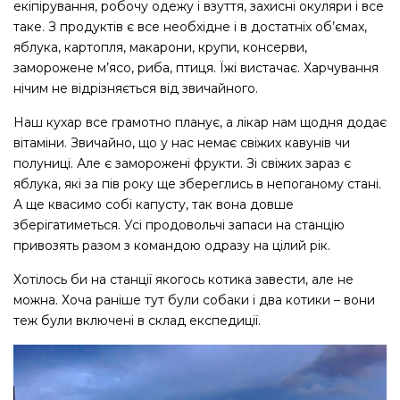
екіпірування, робочу одежу і взуття, захисні окуляри і все
таке. З продуктів є все необхідне і в достатніх об’ємах,
яблука, картопля, макарони, крупи, консерви,
заморожене м’ясо, риба, птиця. Їжі вистачає. Харчування
нічим не відрізняється від звичайного.
Наш кухар все грамотно планує, а лікар нам щодня додає
вітаміни. Звичайно, що у нас немає свіжих кавунів чи
полуниці. Але є заморожені фрукти. Зі свіжих зараз є
яблука, які за пів року ще збереглись в непоганому стані.
А ще квасимо собі капусту, так вона довше
зберігатиметься. Усі продовольчі запаси на станцію
привозять разом з командою одразу на цілий рік.
Хотілось би на станції якогось котика завести, але не
можна. Хоча раніше тут були собаки і два котики – вони
теж були включені в склад експедиції.