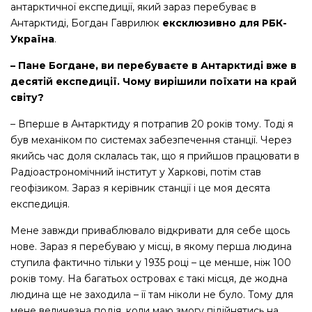
антарктичної експедиції, який зараз перебуває в
Антарктиді, Богдан Гаврилюк
ексклюзивно для РБК-
Україна
.
– Пане Богдане, ви перебуваєте в Антарктиді вже в
десятій експедиції. Чому вирішили поїхати на край
світу?
– Вперше в Антарктиду я потрапив 20 років тому. Тоді я
був механіком по системах забезпечення станції. Через
якийсь час доля склалась так, що я прийшов працювати в
Радіоастрономічний інститут у Харкові, потім став
геофізиком. Зараз я керівник станції і це моя десята
експедиція.
Мене завжди приваблювало відкривати для себе щось
нове. Зараз я перебуваю у місці, в якому перша людина
ступила фактично тільки у 1935 році – це менше, ніж 100
років тому. На багатьох островах є такі місця, де жодна
людина ще не заходила – її там ніколи не було. Тому для
мене величезна подія, коли маю змогу підійнятись на