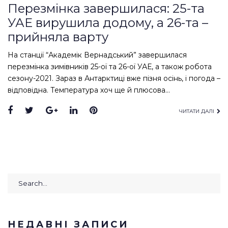
Перезмінка завершилася: 25-та
УАЕ вирушила додому, а 26-та –
прийняла варту
На станції “Академік Вернадський” завершилася
перезмінка зимівників 25-ої та 26-ої УАЕ, а також робота
сезону-2021. Зараз в Антарктиці вже пізня осінь, і погода –
відповідна. Температура хоч ще й плюсова…
Facebook
Twitter
Google+
LinkedIn
Pinterest
ЧИТАТИ ДАЛІ
Search
for:
НЕДАВНІ ЗАПИСИ