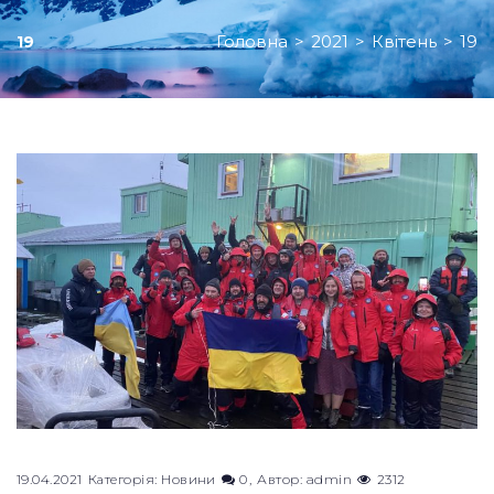
Головна
>
2021
>
Квітень
>
19
19
День:
19.04.2021
19.04.2021
Категорія:
Новини
0
Автор:
admin
2312