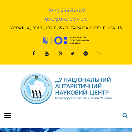
Skip
to
(044) 246-38-80
content
UAC@UAC.GOV.UA​​
УКРАЇНА, 01601, КИЇВ, БУЛ. ТАРАСА ШЕВЧЕНКА, 16
Facebook
Youtube
Instagram
Twitter
Telegram
Viber
Підсумки Конкурсу наукових проєктів-2020 (1-й етап) & (2-й етап)