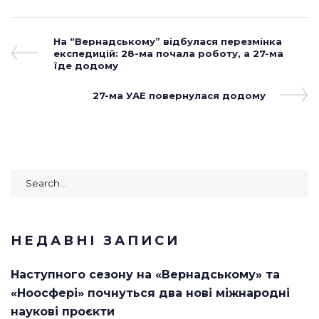
Навігація
Previous
На “Вернадському” відбулася перезмінка
Post
експедицій: 28-ма почала роботу, а 27-ма
записів
їде додому
Next
27-ма УАЕ повернулася додому
Post
Search
for:
НЕДАВНІ ЗАПИСИ
Наступного сезону на «Вернадському» та
«Ноосфері» почнуться два нові міжнародні
наукові проєкти