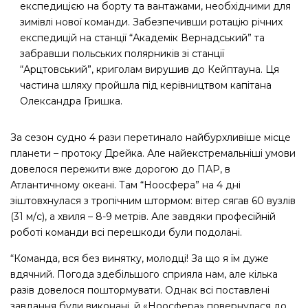
експедицією на борту та вантажами, необхідними для
зимівлі нової команди. Забезпечивши ротацію річних
експедицій на станції “Академік Вернадський” та
забравши польських полярників зі станції
“Арцтовський”, криголам вирушив до Кейптауна. Ця
частина шляху пройшла під керівництвом капітана
Олександра Гришка.
За сезон судно 4 рази перетинало найбурхливіше місце
планети – протоку Дрейка. Але найекстремальніші умови
довелося пережити вже дорогою до ПАР, в
Атлантичному океані. Там “Ноосфера” на 4 дні
зіштовхнулася з тропічним штормом: вітер сягав 60 вузлів
(31 м/с), а хвиля – 8-9 метрів. Але завдяки професійній
роботі команди всі перешкоди були подолані.
“Команда, вся без винятку, молодці! За що я їм дуже
вдячний. Погода здебільшого сприяла нам, але кілька
разів довелося поштормувати. Однак всі поставлені
завдання були виконані, й «Ноосфера» повернулася до