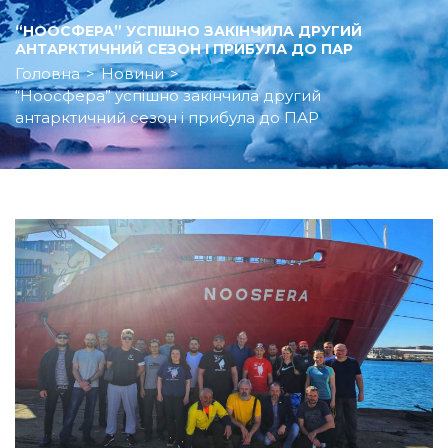
“НООСФЕРА” УСПІШНО ЗАКІНЧИЛА ДРУГИЙ
АНТАРКТИЧНИЙ СЕЗОН І ПРИБУЛА ДО ПАР
Головна
>
Новини
>
“Ноосфера” успішно закінчила другий
антарктичний сезон і прибула до ПАР