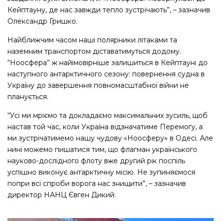
Кейптауну, де нас завжди тепло зустрічають”, – зазначив
Олександр Гришко.
Найближчим часом наші полярники літаками та
наземним транспортом діставатимуться додому.
“Ноосфера” ж найімовірніше залишиться в Кейптауні до
наступного антарктичного сезону: повернення судна в
Україну до завершення повномасштабної війни не
планується.
“Усі ми мріємо та докладаємо максимальних зусиль, щоб
настав той час, коли Україна відзначатиме Перемогу, а
ми зустрічатимемо нашу чудову «Ноосферу» в Одесі. Але
нині можемо пишатися тим, що флагман українського
науково-дослідного флоту вже другий рік поспіль
успішно виконує антарктичну місію. Не зупиняємося
попри всі спроби ворога нас знищити”, – зазначив
директор НАНЦ Євген Дикий.