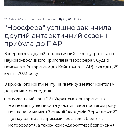
29.04.2023
Категорія:
Новини
0
1808
"Ноосфера" успішно закінчила
другий антарктичний сезон і
прибула до ПАР
Завершився другий антарктичний сезон українського
науково-дослідного криголама “Ноосфера”. Судно
прибуло з Антарктики до Кейптауна (ПАР) сьогодні, 29
квітня 2023 року.
З крижаного континенту на “велику землю” криголам
доправив 3 експедиції:
зимувальний загін 27-ї Української антарктичної
експедиції, учасники та учасниці якої протягом року
працювали на нашій станції “Академік Вернадський”.
Це науковці за напрямами геофізика, біологія,
метеорологія, а також команда життєзабезпечення;