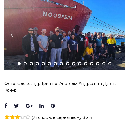
Фото: Олександр Гришко, Анатолій Андрєєв та Дзвіна
Качур
Facebook
Twitter
Google+
LinkedIn
Pinterest
(
2 голосів
. в середньому
3
з 5)
1
2
3
4
5