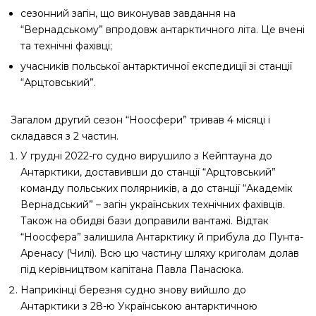
сезонний загін, що виконував завдання на
“Вернадському” впродовж антарктичного літа. Це вчені
та технічні фахівці;
учасників польської антарктичної експедиції зі станції
“Арцтовський”.
Загалом другий сезон “Ноосфери” тривав 4 місяці і
складався з 2 частин.
У грудні 2022-го судно вирушило з Кейптауна до
Антарктики, доставивши до станції “Арцтовський”
команду польських полярників, а до станції “Академік
Вернадський” – загін українських технічних фахівців.
Також на обидві бази доправили вантажі. Відтак
“Ноосфера” залишила Антарктику й прибула до Пунта-
Аренасу (Чилі). Всю цю частину шляху криголам долав
під керівництвом капітана Павла Панасюка.
Наприкінці березня судно знову вийшло до
Антарктики з 28-ю Українською антарктичною