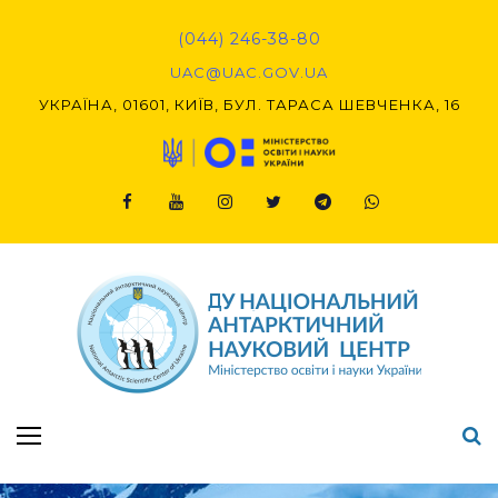
Skip
to
(044) 246-38-80
content
UAC@UAC.GOV.UA​​
УКРАЇНА, 01601, КИЇВ, БУЛ. ТАРАСА ШЕВЧЕНКА, 16
Facebook
Youtube
Instagram
Twitter
Telegram
Viber
Підсумки Конкурсу наукових проєктів-2020 (1-й етап) & (2-й етап)