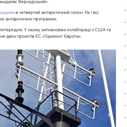
«Академік Вернадський».
рушила
в четвертий антарктичний сезон. Як і всі
кою антарктичної програмою.
опередніх. У ньому заплановані колаборації з США та
ння двох проєктів ЄС «Горизонт Європа».