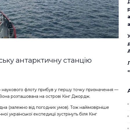
ську антарктичну станцію
го наукового флоту прибув у першу точку призначення —
 Вона розташована на острові Кінг Джордж.
дна (залежно від погодних умов). Тож найімовірніше
ї української експедиції зустрінуть біля Кінг