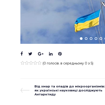
Facebook
Twitter
Google+
LinkedIn
Pinterest
(
0 голосів
. в середньому
0
з 5)
1
2
3
4
5
Навігація
Previous
Від хмар та опадів до мікроорганізмів:
Post
як українські науковиці досліджують
записів
Антарктиду