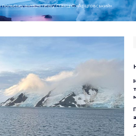
 польську антарктичну станцію «Арцтовський»
S
f