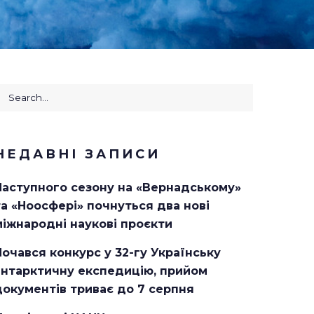
earch
or:
НЕДАВНІ ЗАПИСИ
Наступного сезону на «Вернадському»
та «Ноосфері» почнуться два нові
міжнародні наукові проєкти
Почався конкурс у 32-гу Українську
антарктичну експедицію, прийом
документів триває до 7 серпня