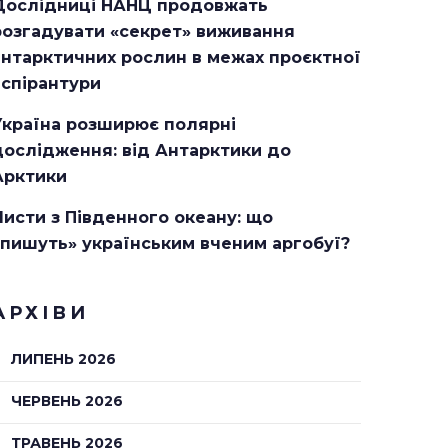
Дослідниці НАНЦ продовжать
розгадувати «секрет» виживання
антарктичних рослин в межах проєктної
аспірантури
Україна розширює полярні
дослідження: від Антарктики до
Арктики
Листи з Південного океану: що
«пишуть» українським вченим аргобуї?
АРХІВИ
ЛИПЕНЬ 2026
ЧЕРВЕНЬ 2026
ТРАВЕНЬ 2026