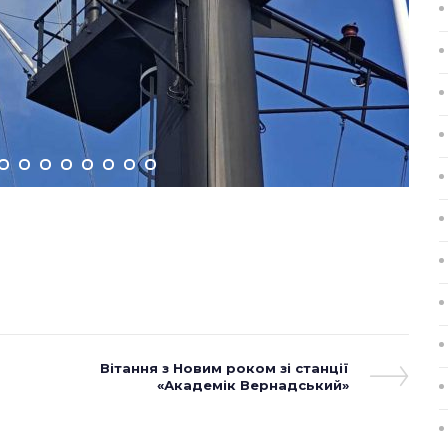
Next
Вітання з Новим роком зі станції
Post
«Академік Вернадський»