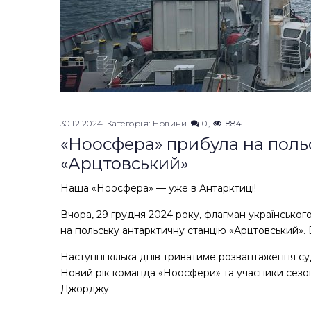
30.12.2024
Категорія:
Новини
0
884
«Ноосфера» прибула на поль
«Арцтовський»
Наша «Ноосфера» — уже в Антарктиці!
Вчора, 29 грудня 2024 року, флагман українсько
на польську антарктичну станцію «Арцтовський».
Наступні кілька днів триватиме розвантаження су
Новий рік команда «Ноосфери» та учасники сезонно
Джорджу.