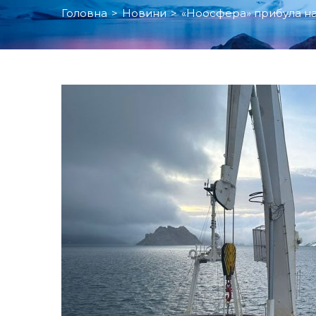
Головна
>
Новини
>
«Ноосфера» прибула на