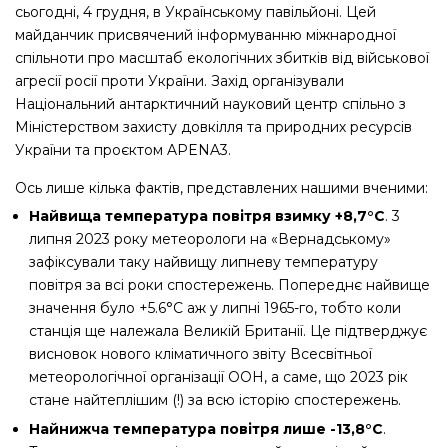
сьогодні, 4 грудня, в Українському павільйоні. Цей
майданчик присвячений інформуванню міжнародної
спільноти про масштаб екологічних збитків від військової
агресії росії проти України. Захід організували
Національний антарктичний науковий центр спільно з
Міністерством захисту довкілля та природних ресурсів
України та проєктом APENA3.
Ось лише кілька фактів, представлених нашими вченими:
Найвища температура повітря взимку +8,7°С
. 3
липня 2023 року метеорологи на «Вернадському»
зафіксували таку найвищу липневу температуру
повітря за всі роки спостережень. Попереднє найвище
значення було +5.6°С аж у липні 1965-го, тобто коли
станція ще належала Великій Британії. Це підтверджує
висновок нового кліматичного звіту Всесвітньої
метеорологічної організації ООН, а саме, що 2023 рік
стане найтеплішим (!) за всю історію спостережень.
Найнижча температура повітря лише -13,8°С
.