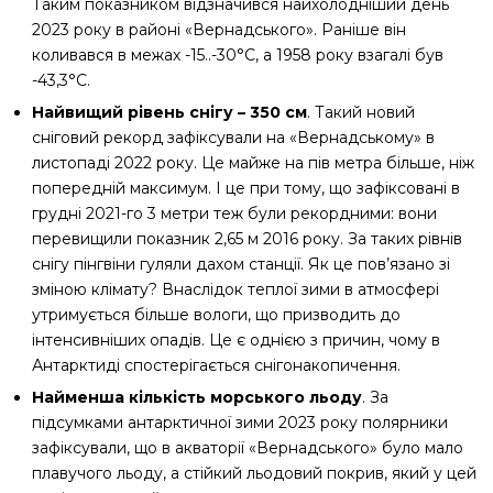
Таким показником відзначився найхолодніший день
2023 року в районі «Вернадського». Раніше він
коливався в межах -15..-30°С, а 1958 року взагалі був
-43,3°С.
Найвищий рівень снігу – 350 см
. Такий новий
сніговий рекорд зафіксували на «Вернадському» в
листопаді 2022 року. Це майже на пів метра більше, ніж
попередній максимум. І це при тому, що зафіксовані в
грудні 2021-го 3 метри теж були рекордними: вони
перевищили показник 2,65 м 2016 року. За таких рівнів
снігу пінгвіни гуляли дахом станції. Як це пов’язано зі
зміною клімату? Внаслідок теплої зими в атмосфері
утримується більше вологи, що призводить до
інтенсивніших опадів. Це є однією з причин, чому в
Антарктиді спостерігається снігонакопичення.
Найменша кількість морського льоду
. За
підсумками антарктичної зими 2023 року полярники
зафіксували, що в акваторії «Вернадського» було мало
плавучого льоду, а стійкий льодовий покрив, який у цей