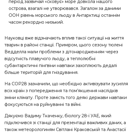
період зазвичай «сковує» море довкола нашого
острова, взагалі не утворювався. Загалом за даними
ООН рівень морського льоду в Антарктиці останнім
часом рекордно низький.
Науковці вже відзначають вплив такої ситуації на життя
тварин в районі станції. Приміром, цього сезону тюлені
Ведделла мали проблеми з дітонародженням через
відсутність плавучого льоду, а теплолюбні
субантарктичні пінгвіни навпаки захоплюють дедалі
більше територій для гніздування.
На COP28 зазначили, що необхідно активізувати зусилля
всіх країн з попередження та пом’якшення наслідків
зміни клімату. Проте замість того деякі держави навпаки
фокусуються на руйнуванні та війні.
Дякуємо Вадиму Ткаченку, біологу 28-ї УАЕ, який
підключився зі станції для презентації важливих даних, а
також метеорологиням Світлані Краковській та Анастасії