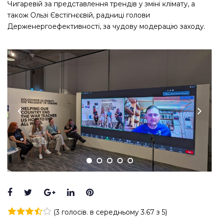
Чигаревій за представлення трендів у зміні клімату, а
також Ользі Євстігнєєвій, радниці голови
Держенергоефективності, за чудову модерацію заходу.
Facebook
Twitter
Google+
LinkedIn
Pinterest
(
3 голосів
. в середньому
3.67
з 5)