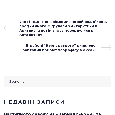
1
2
3
4
5
Навігація
Previous
Українські вчені відкрили новий вид п’явок,
Post
предки якого мігрували з Антарктики в
записів
Арктику, а потім знову повернулися в
Антарктику
Next
В районі “Вернадського” виявлено
раптовий приріст хлорофілу в океані
Post
Search
for:
НЕДАВНІ ЗАПИСИ
Наступного сезону на «Вернадському» та