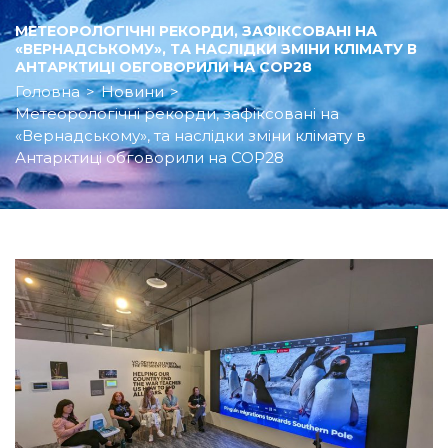
МЕТЕОРОЛОГІЧНІ РЕКОРДИ, ЗАФІКСОВАНІ НА
«ВЕРНАДСЬКОМУ», ТА НАСЛІДКИ ЗМІНИ КЛІМАТУ В
АНТАРКТИЦІ ОБГОВОРИЛИ НА COP28
Головна
>
Новини
>
Метеорологічні рекорди, зафіксовані на
«Вернадському», та наслідки зміни клімату в
Антарктиці обговорили на COP28