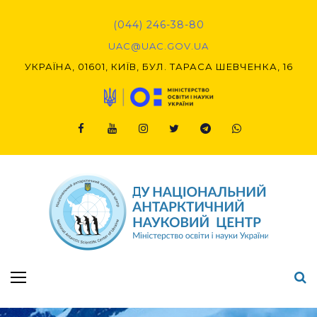
Skip
to
(044) 246-38-80
content
UAC@UAC.GOV.UA​​
УКРАЇНА, 01601, КИЇВ, БУЛ. ТАРАСА ШЕВЧЕНКА, 16
Facebook
Youtube
Instagram
Twitter
Telegram
Viber
Підсумки Конкурсу наукових проєктів-2020 (1-й етап) & (2-й етап)