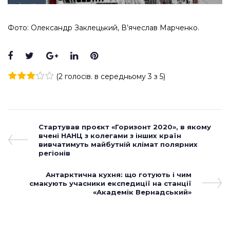
Фото: Олександр Заклецький, В’ячеслав Марченко.
Facebook
Twitter
Google+
LinkedIn
Pinterest
(
2 голосів
. в середньому
3
з 5)
1
2
3
4
5
Навігація
Previous
Стартував проєкт «Горизонт 2020», в якому
Post
вчені НАНЦ з колегами з інших країн
записів
вивчатимуть майбутній клімат полярних
регіонів
Next
Антарктична кухня: що готують і чим
смакують учасники експедиції на станції
Post
«Академік Вернадський»