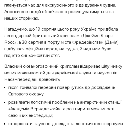
планується час для екскурсійного відвідування судна.
Анонси всіх подій обов’язково розміщуватимуться на
наших сторінках.
Нагадуємо, що 19 серпня цього року Україна придбала
легендарний британський криголам «Джеймс Кларк
Росс», а 30 серпня в порту міста Фредеріксгавн (Данія)
відбулася офіційна передача судна, й над ним було
піднято синьо-жовтий стяг.
Власний океанографічний криголам відкриває цілу низку
нових можливостей для української науки та науковців.
Насамперед він дозволить:
після тривалої перерви повернутись до досліджень
Світового океану;
розв’язати логістичні проблеми на антарктичній станції
«Академік Вернадський» та розширити можливості
сезонних експедицій;
створювати науково-дослідні та логістичні консорціуми