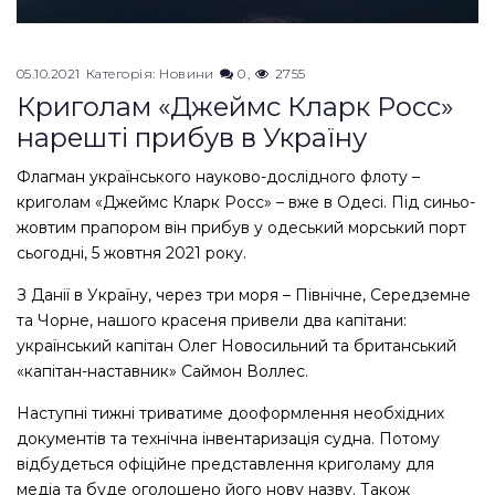
05.10.2021
Категорія:
Новини
0
2755
Криголам «Джеймс Кларк Росс»
нарешті прибув в Україну
Флагман українського науково-дослідного флоту –
криголам «Джеймс Кларк Росс» – вже в Одесі. Під синьо-
жовтим прапором він прибув у одеський морський порт
сьогодні, 5 жовтня 2021 року.
З Данії в Україну, через три моря – Північне, Середземне
та Чорне, нашого красеня привели два капітани:
український капітан Олег Новосильний та британський
«капітан-наставник» Саймон Воллес.
Наступні тижні триватиме дооформлення необхідних
документів та технічна інвентаризація судна. Потому
відбудеться офіційне представлення криголаму для
медіа та буде оголошено його нову назву. Також