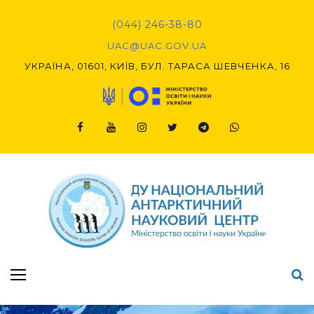
Skip
to
(044) 246-38-80
content
UAC@UAC.GOV.UA​​
УКРАЇНА, 01601, КИЇВ, БУЛ. ТАРАСА ШЕВЧЕНКА, 16
Facebook
Youtube
Instagram
Twitter
Telegram
Viber
Підсумки Конкурсу наукових проєктів-2020 (1-й етап) & (2-й етап)