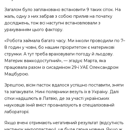
Загалом було заплановано встановити 9 таких сіток. На
жаль, одну з них забрав з собою прилив на початку
досліджень, тож всі наступні встановлювали з
урахуванням цього фактору.
«Робота займала багато часу. Ми інколи проводили по 7–
8 годин у човні, бо нашим пріоритетом є материкові
струмки. А тут треба враховувати погоду й льодову.
Материк важкодоступний», — згадує Марта, яка
працювала разом із сисадміном 29-ї УАЕ Олександром
Мацібурою.
Зрештою, вісім пасток вдалося успішно поставити, зняти
та запакувати. Нині полярники везуть їх в Україну. Далі
сітки надішлють в Латвію, де за участі українських
науковців їхній вміст проаналізують в спеціалізованій
лабораторії.
Якщо вчені отримають негативний результат (відсутність
частинок мікропластику), це буде гарна новина. Якщо ж