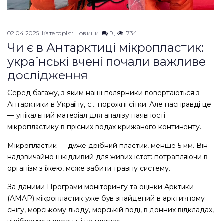
02.04.2025
Категорія:
Новини
0
734
Чи є в Антарктиці мікропластик:
українські вчені почали важливе
дослідження
Серед багажу, з яким наші полярники повертаються з
Антарктики в Україну, є… порожні сітки. Але насправді це
— унікальний матеріал для аналізу наявності
мікропластику в прісних водах крижаного континенту.
Мікропластик — дуже дрібний пластик, менше 5 мм. Він
надзвичайно шкідливий для живих істот: потрапляючи в
організм з їжею, може забити травну систему.
За даними Програми моніторингу та оцінки Арктики
(AMAP) мікропластик уже був знайдений в арктичному
снігу, морському льоду, морській воді, в донних відкладах,