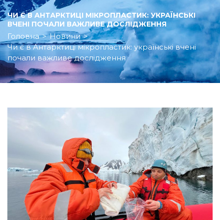
ЧИ Є В АНТАРКТИЦІ МІКРОПЛАСТИК: УКРАЇНСЬКІ
ВЧЕНІ ПОЧАЛИ ВАЖЛИВЕ ДОСЛІДЖЕННЯ
Головна
>
Новини
>
Чи є в Антарктиці мікропластик: українські вчені
почали важливе дослідження