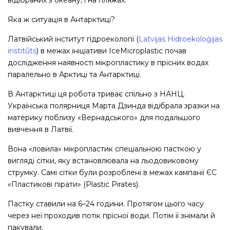
відібраних з океану, і на пляжах.
Яка ж ситуація в Антарктиці?
Латвійський інститут гідроекології (
Latvijas Hidroekoloģijas
institūts
) в межах ініціативи IceMicroplastic почав
дослідження наявності мікропластику в прісних водах
паралельно в Арктиці та Антарктиці.
В Антарктиці ця робота триває спільно з НАНЦ.
Українська полярниця Марта Дзинда відібрала зразки на
материку поблизу «Вернадського» для подальшого
вивчення в Латвії.
Вона «ловила» мікропластик спеціальною пасткою у
вигляді сітки, яку встановлювала на льодовиковому
струмку. Самі сітки були розроблені в межах кампанії ЄС
«Пластикові пірати» (Plastic Pirates).
Пастку ставили на 6–24 години. Протягом цього часу
через неї проходив потік прісної води. Потім її знімали й
пакували.