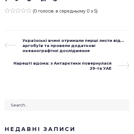
(
0 голосів
. в середньому
0
з 5)
1
2
3
4
5
Навігація
Previous
Українські вчені отримали перші листи від…
Post
аргобуїв та провели додаткові
записів
океанографічні дослідження
Next
Нарешті вдома: з Антарктики повернулася
Post
29-та УАЕ
Search
for:
НЕДАВНІ ЗАПИСИ