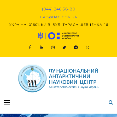
Skip
to
(044) 246-38-80
content
UAC@UAC.GOV.UA​​
УКРАЇНА, 01601, КИЇВ, БУЛ. ТАРАСА ШЕВЧЕНКА, 16
Facebook
Youtube
Instagram
Twitter
Telegram
Viber
Підсумки Конкурсу наукових проєктів-2020 (1-й етап) & (2-й етап)