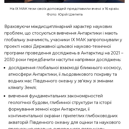
На ІХ МАК тези своїх доповідей представили вчені з 16 країн.
Фото: Юрій Шепета
Враховуючи міждисциплінарний характер наукових
проблем, що стосуються вивчення Антарктики і мають
глобальну значимість, учасники ІХ МАК запропонували у
проекті нової Державної цільової науково-технічної
програми проведення досліджень в Антарктиці на 2021 –
2030 роки передбачити наступні напрямки досліджень:
дослідження глобальної взаємодії ближнього космосу,
атмосфери Антарктики, її льодовикового покриву та
водних мас Південного океану у зв’язку зі змінами
клімату Землі;
вивчення фундаментальних закономірностей
геологічної будови, глибинної структури та історії
формування земної кори Антарктиди, її
континентальної окраїни і прилеглих глибоководних
акваторій Південного океану для оцінки та наукового
прогнозу мінерально-сировинного потенціалу