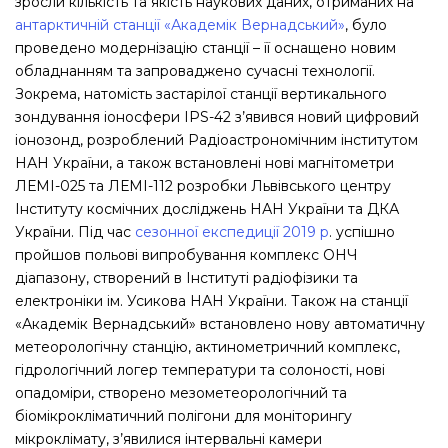
зросли кількість та якість наукових даних, отриманих на
антарктичній станції «Академік Вернадський»
, було
проведено модернізацію станції – її оснащено новим
обладнанням та запроваджено сучасні технології.
Зокрема, натомість застарілої станції вертикального
зондування іоносфери IPS-42 з’явився новий цифровий
іонозонд, розроблений Радіоастрономічним інститутом
НАН України, а також встановлені нові магнітометри
ЛЕМІ-025 та ЛЕМІ-112 розробки Львівського центру
Інституту космічних досліджень НАН України та ДКА
України. Під час
сезонної експедиції 2019 р
. успішно
пройшов польові випробування комплекс ОНЧ
діапазону, створений в Інституті радіофізики та
електроніки ім. Усикова НАН України. Також на станції
«Академік Вернадський» встановлено нову автоматичну
метеорологічну станцію, актинометричний комплекс,
гідрологічний логер температури та солоності, нові
опадоміри, створено мезометеорологічний та
біомікрокліматичний полігони для моніторингу
мікроклімату, з’явилися інтервальні камери