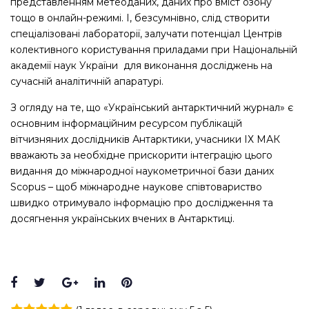
представленням метеоданих, даних про вміст озону
тощо в онлайн-режимі. І, безсумнівно, слід створити
спеціалізовані лабораторії, залучати потенціал Центрів
колективного користування приладами при Національній
академії наук України для виконання досліджень на
сучасній аналітичній апаратурі.
З огляду на те, що «Український антарктичний журнал» є
основним інформаційним ресурсом публікацій
вітчизняних дослідників Антарктики, учасники ІХ МАК
вважають за необхідне прискорити інтеграцію цього
видання до міжнародної наукометричної бази даних
Scopus – щоб міжнародне наукове співтовариство
швидко отримувало інформацію про дослідження та
досягнення українських вчених в Антарктиці.
Facebook
Twitter
Google+
LinkedIn
Pinterest