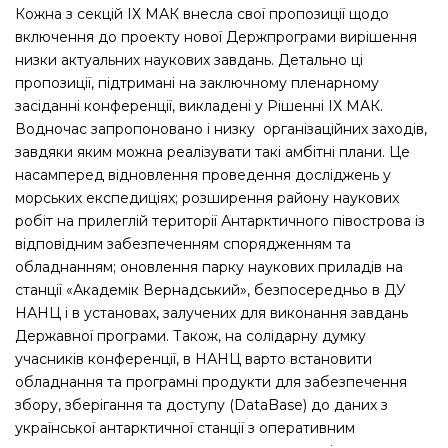
Кожна з секцій ІХ МАК внесла свої пропозиції щодо
включення до проекту нової Держпрограми вирішення
низки актуальних наукових завдань. Детально ці
пропозиції, підтримані на заключному пленарному
засіданні конференції, викладені у Рішенні ІХ МАК.
Водночас запропоновано і низку організаційних заходів,
завдяки яким можна реалізувати такі амбітні плани. Це
насамперед відновлення проведення досліджень у
морських експедиціях; розширення району наукових
робіт на прилеглій території Антарктичного півострова із
відповідним забезпеченням спорядженням та
обладнанням; оновлення парку наукових приладів на
станції «Академік Вернадський», безпосередньо в ДУ
НАНЦ і в установах, залучених для виконання завдань
Державної програми. Також, на солідарну думку
учасників конференції, в НАНЦ варто встановити
обладнання та програмні продукти для забезпечення
збору, зберігання та доступу (DataBase) до даних з
української антарктичної станції з оперативним