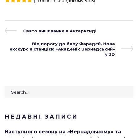
(
1 голос
. в середньому
5
з 5)
1
2
3
4
5
Навігація
Previous
Свято вишиванки в Антарктиді
Post
записів
Next
Від порогу до бару Фарадей. Нова
екскурсія станцією «Академік Вернадський»
Post
у 3D
Search
for:
НЕДАВНІ ЗАПИСИ
Наступного сезону на «Вернадському» та