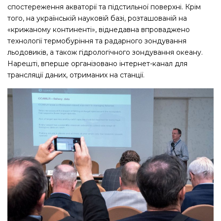
спостереження акваторії та підстильної поверхні. Крім
того, на українській науковій базі, розташованій на
«крижаному континенті», віднедавна впроваджено
технології термобуріння та радарного зондування
льодовиків, а також гідрологічного зондування океану.
Нарешті, вперше організовано інтернет-канал для
трансляції даних, отриманих на станції.