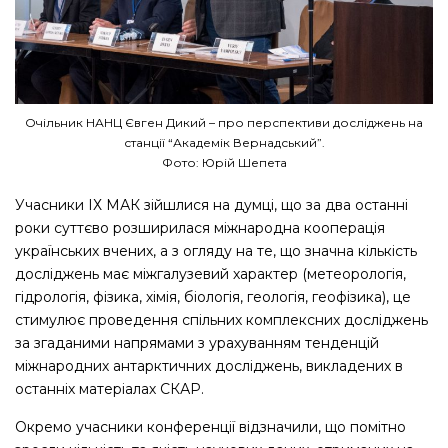
Очільник НАНЦ Євген Дикий – про перспективи досліджень на
станції “Академік Вернадський”.
Фото: Юрій Шепета
Учасники ІХ МАК зійшлися на думці, що за два останні
роки cуттєво розширилася міжнародна кооперація
українських вчених, а з огляду на те, що значна кількість
досліджень має міжгалузевий характер (метеорологія,
гідрологія, фізика, хімія, біологія, геологія, геофізика), це
стимулює проведення спільних комплексних досліджень
за згаданими напрямами з урахуванням тенденцій
міжнародних антарктичних досліджень, викладених в
останніх матеріалах СКАР.
Окремо учасники конференції відзначили, що помітно