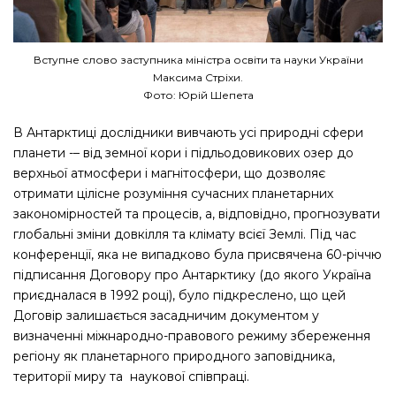
Вступне слово заступника міністра освіти та науки України
Максима Стріхи.
Фото: Юрій Шепета
В Антарктиці дослідники вивчають усі природні сфери
планети -– від земної кори і підльодовикових озер до
верхньої атмосфери і магнітосфери, що дозволяє
отримати цілісне розуміння сучасних планетарних
закономірностей та процесів, а, відповідно, прогнозувати
глобальні зміни довкілля та клімату всієї Землі. Під час
конференції, яка не випадково була присвячена 60-річчю
підписання Договору про Антарктику (до якого Україна
приєдналася в 1992 році), було підкреслено, що цей
Договір залишається засадничим документом у
визначенні міжнародно-правового режиму збереження
регіону як планетарного природного заповідника,
території миру та наукової співпраці.