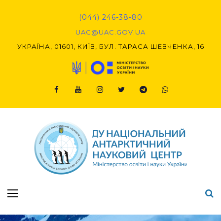
Skip
to
(044) 246-38-80
content
UAC@UAC.GOV.UA​​
УКРАЇНА, 01601, КИЇВ, БУЛ. ТАРАСА ШЕВЧЕНКА, 16
Facebook
Youtube
Instagram
Twitter
Telegram
Viber
Підсумки Конкурсу наукових проєктів-2020 (1-й етап) & (2-й етап)