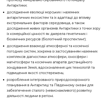
Антарктики;
дослідження еволюції морських і наземних
антарктичних екосистем та їх адаптації до впливу
екстремальних факторів середовища, а також
дослідження живих організмів Антарктики з точки зору
їх комерційної цінності як джерела генетичних і
біохімічних ресурсів (біологічний проспектинг);
дослідження взаємодії атмосферної та космічної
погодних систем, зокрема із застосуванням наземних
комплексів діагностики атмосфери, іоносфери і
магнітосфери та космічних апаратів дистанційного
зондування Землі, вдосконалення цих технологій та
підвищення якості спостережень;
розроблення інтегрованого природоохоронного
планування в Антарктиці та Південному океані для
забезпечення сталого (невиснажливого) розвитку
діяльності людини в регіоні.