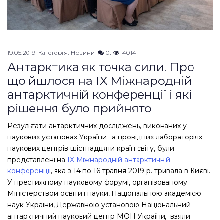
19.05.2019
Категорія:
Новини
0
4014
Антарктика як точка сили. Про
що йшлося на ІХ Міжнародній
антарктичній конференції і які
рішення було прийнято
Результати антарктичних досліджень, виконаних у
наукових установах України та провідних лабораторіях
наукових центрів шістнадцяти країн світу, були
представлені на
ІХ Міжнародній антарктичній
конференції
, яка з 14 по 16 травня 2019 р. тривала в Києві.
У престижному науковому форумі, організованому
Міністерством освіти і науки, Національною академією
наук України, Державною установою Національний
антарктичний науковий центр МОН України, взяли