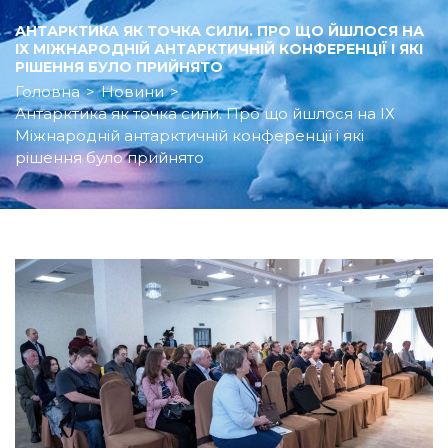
АНТАРКТИКА ЯК ТОЧКА СИЛИ. ПРО ЩО ЙШЛОСЯ НА
ІХ МІЖНАРОДНІЙ АНТАРКТИЧНІЙ КОНФЕРЕНЦІЇ І ЯКІ
РІШЕННЯ БУЛО ПРИЙНЯТО
Головна
>
Новини
>
Антарктика як точка сили. Про що йшлося на ІХ
Міжнародній антарктичній конференції і які
рішення було прийнято