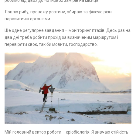
робимо від двох до чотирьох замірів на місяць.
Ловлю рибу, провожу розтини, збираю та фіксую різні
паразитичні організми.
Ще одне регулярне завдання – моніторинг птахів. Десь раз на
два дні треба робити прохід за визначеним маршрутом і
перевіряти своє, так би мовити, господарство.
Мій головний вектор роботи – кріобіологія. Я вивчаю стійкість