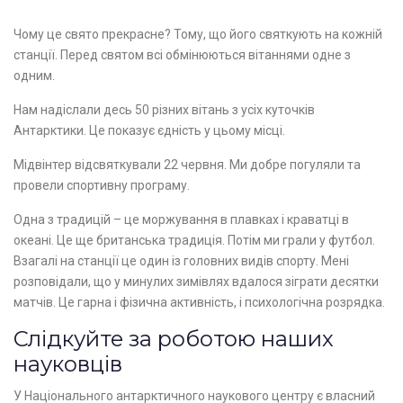
Чому це свято прекрасне? Тому, що його святкують на кожній
станції. Перед святом всі обмінюються вітаннями одне з
одним.
Нам надіслали десь 50 різних вітань з усіх куточків
Антарктики. Це показує єдність у цьому місці.
Мідвінтер відсвяткували 22 червня. Ми добре погуляли та
провели спортивну програму.
Одна з традицій – це моржування в плавках і краватці в
океані. Це ще британська традиція. Потім ми грали у футбол.
Взагалі на станції це один із головних видів спорту. Мені
розповідали, що у минулих зимівлях вдалося зіграти десятки
матчів. Це гарна і фізична активність, і психологічна розрядка.
Слідкуйте за роботою наших
науковців
У Національного антарктичного наукового центру є власний