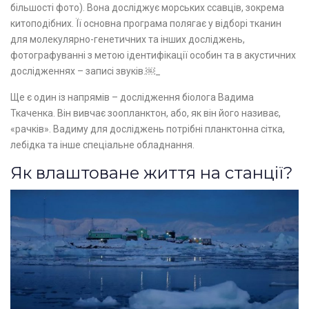
більшості фото). Вона досліджує морських ссавців, зокрема
китоподібних. Її основна програма полягає у відборі тканин
для молекулярно-генетичних та інших досліджень,
фотографуванні з метою ідентифікації особин та в акустичних
дослідженнях – записі звуків.￼​_
Ще є один із напрямів – дослідження біолога Вадима
Ткаченка. Він вивчає зоопланктон, або, як він його називає,
«рачків». Вадиму для досліджень потрібні планктонна сітка,
лебідка та інше спеціальне обладнання.
Як влаштоване життя на станції?