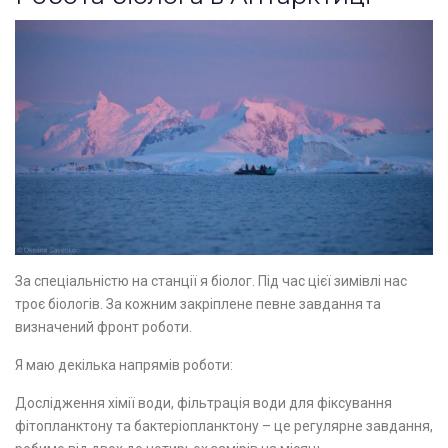
За спеціальністю на станції я біолог. Під час цієї зимівлі нас
троє біологів. За кожним закріплене певне завдання та
визначений фронт роботи.
Я маю декілька напрямів роботи:
Дослідження хімії води, фільтрація води для фіксування
фітопланктону та бактеріопланктону – це регулярне завдання,