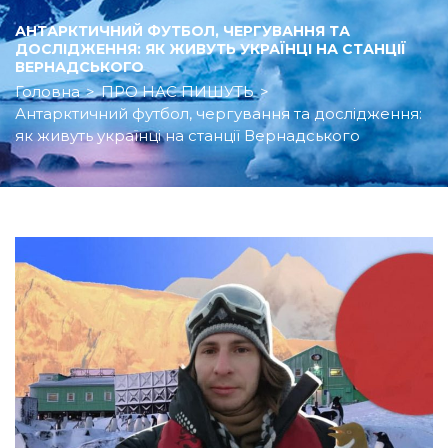
АНТАРКТИЧНИЙ ФУТБОЛ, ЧЕРГУВАННЯ ТА
ДОСЛІДЖЕННЯ: ЯК ЖИВУТЬ УКРАЇНЦІ НА СТАНЦІЇ
ВЕРНАДСЬКОГО
Головна
>
ПРО НАС ПИШУТЬ
>
Антарктичний футбол, чергування та дослідження:
як живуть українці на станції Вернадського