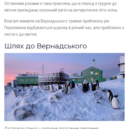
Останніми роками є така практика, що в період з грудня до
квітня приїжджає сезонний загін на антарктичне літо-осінь.
Взагалі зимівля на Вернадського триває приблизно рік.
Перезмінка відбувається щороку в різний час, але приблизно з
лютого до квітня.
Шлях до Вернадського
Дістатися станції – складне логістичне завдання.