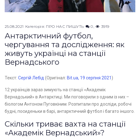
25.08.2021
Категорія:
ПРО НАС ПИШУТЬ
0
3919
Антарктичний футбол,
чергування та дослідження: як
живуть українці на станції
Вернадського
Текст:
Сергій Лебід
(Оригінал:
Bit.ua, 19 серпня 2021
)
12 українців зараз зимують на станції «Академік
Вернадський» в Антарктиці. Ми поговорили з одним із них –
біологом Антоном Пуговкіним. Розпитали про досліди, робочі
будні, посиденьки в барі, антарктичний футбол і багато іншого.
Скільки триває вахта на станції
«Академік Вернадський»?