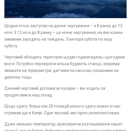
Щодня хтось заступає на денне чергування – з 8 ранку до 12
ночі. З 12 ночі до 8 ранку – це нічне чергування, на яке кожен
зимівник заходить на тиждень. З вечора суботи по іншу
суботу.
Черговий обходить територію щодві години вдень і щогодини
вночі. Потрібно перевіряти кілька будівель станції, зокрема
зважати на термометри, датчики на насосах, показники на
дизелях тощо.
Денний черговий допомагає кухарю – він ходить за
продуктами в наш склад.
Щодо одягу: більш ніж 20 позицій різного одягу кожен із нас
отримав ще в Києві. Одяг якісний, ми гарно укомплектовані.
Дуже низьких температур, враховуючи розташування нашої
станції, тут не буває. Найнижча температура впродовж зимівлі