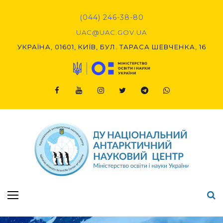
(044) 246-38-80
UAC@UAC.GOV.UA​​
УКРАЇНА, 01601, КИЇВ, БУЛ. ТАРАСА ШЕВЧЕНКА, 16
Підсумки Конкурсу наукових проєктів-2020 (1-й етап) & (2-й етап)