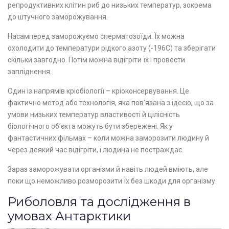
репродуктивних клітин риб до низьких температур, зокрема
до штучного заморожування.
Насамперед заморожуємо сперматозоїди. Їх можна
охолодити до температури рідкого азоту (-196С) та зберігати
скільки завгодно. Потім можна відігріти їх і провести
запліднення.
Один із напрямів кріобіології – кріоконсервування. Це
фактично метод або технологія, яка пов’язана з ідеєю, що за
умови низьких температур властивості й цілісність
біологічного об’єкта можуть бути збережені. Як у
фантастичних фільмах – коли можна заморозити людину й
через деякий час відігріти, і людина не постраждає.
Зараз заморожувати організми й навіть людей вміють, але
поки що неможливо розморозити їх без шкоди для організму.
Риболовля та дослідження в
умовах Антарктики