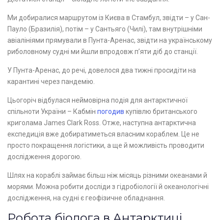
Ми добиралися маршрутом із Києва в Стамбул, звідти – у Сан-
Пауло (Бразилія), потім – у Сантьяго (Чилі), там внутрішніми
авіалініями прямували в Пунта-Аренас, звідти на українському
риболовному судні ми йшли впродовж п’яти діб до станції.
У Пунта-Аренас, до речі, довелося два тижні просидіти на
карантині через пандемію.
Цьогоріч відбулася неймовірна подія для антарктичної
спільноти України – Кабмін
погодив
купівлю британського
криголама James Clark Ross. Отже, наступна антарктична
експедиція вже добиратиметься власним кораблем. Це не
просто покращення логістики, а ще й можливість проводити
дослідження дорогою.
Шлях на кораблі займає більш ніж місяць різними океанами й
морями. Можна робити досліди з гідробіології й океанологічні
дослідження, на судні є геофізичне обладнання.
Робота біолога в Антарктиці