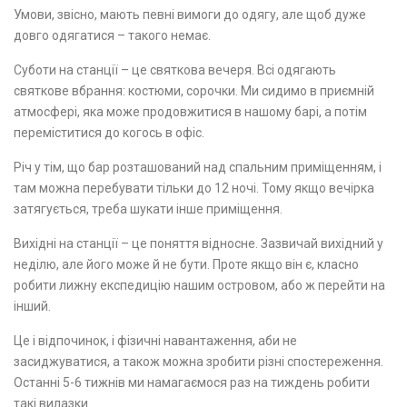
Умови, звісно, мають певні вимоги до одягу, але щоб дуже
довго одягатися – такого немає.
Суботи на станції – це святкова вечеря. Всі одягають
святкове вбрання: костюми, сорочки. Ми сидимо в приємній
атмосфері, яка може продовжитися в нашому барі, а потім
переміститися до когось в офіс.
Річ у тім, що бар розташований над спальним приміщенням, і
там можна перебувати тільки до 12 ночі. Тому якщо вечірка
затягується, треба шукати інше приміщення.
Вихідні на станції – це поняття відносне. Зазвичай вихідний у
неділю, але його може й не бути. Проте якщо він є, класно
робити лижну експедицію нашим островом, або ж перейти на
інший.
Це і відпочинок, і фізичні навантаження, аби не
засиджуватися, а також можна зробити різні спостереження.
Останні 5-6 тижнів ми намагаємося раз на тиждень робити
такі вилазки.