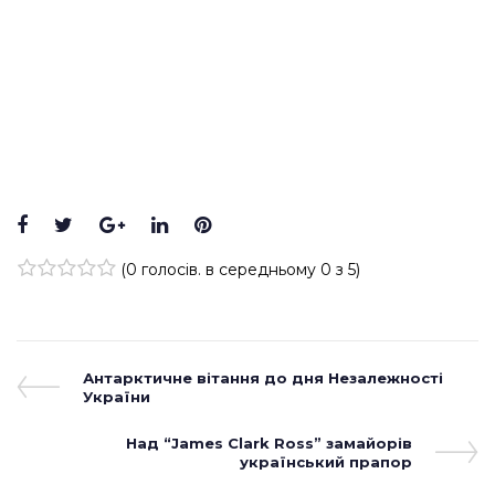
(
0 голосів
. в середньому
0
з 5)
1
2
3
4
5
Антарктичне вітання до дня Незалежності
України
Над “James Clark Ross” замайорів
український прапор