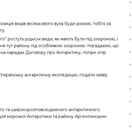
озиція видів віслюкового вуха буде різною, тобто за
ту.
о” ростуть рідкісні види, як мають бути під охороною, і
ння тут району під особливою охороною. Нагадаємо, що
я на нарадах Договору про Антарктику, попри опір
 Українську антарктичну експедицію, подати заяву
ого та широкорозповсюдженого антарктичного
для морської Антарктики та району Аргентинських