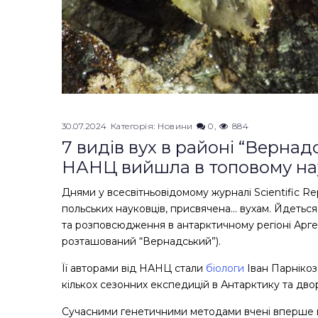
30.07.2024
Категорія:
Новини
0
884
7 видів вух в районі “Вернадс
НАНЦ вийшла в топовому на
Днями у всесвітньовідомому журналі Scientific Re
польських науковців, присвячена… вухам. Йдетьс
та розповсюдження в антарктичному регіоні Арген
розташований “Вернадський”).
Її авторами від НАНЦ стали
біологи
Іван Парнікоза
кількох сезонних експедицій в Антарктику та дворі
Сучасними генетичними методами вчені вперше вс