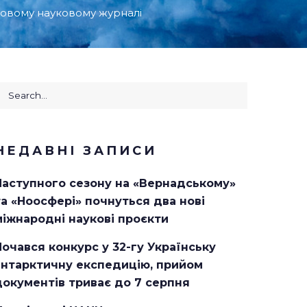
оповому науковому журналі
earch
or:
НЕДАВНІ ЗАПИСИ
Наступного сезону на «Вернадському»
та «Ноосфері» почнуться два нові
міжнародні наукові проєкти
Почався конкурс у 32-гу Українську
антарктичну експедицію, прийом
документів триває до 7 серпня