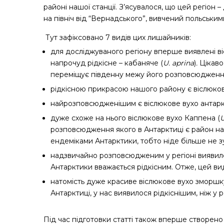
районі нашої станції. З’ясувалося, що цей регіон 
на північ від “Вернадського”, вивчений польськими
Тут зафіксовано 7 видів цих лишайників:
для досліджуваного регіону вперше виявлені в
напрочуд рідкісне – кабаняче (
U. aprina
)
.
Цікаво
переміщує південну межу його розповсюдження 
рідкісною прикрасою нашого району є віслюков
найрозповсюдженішим є віслюкове вухо антарк
дуже схоже на нього віслюкове вухо Каппена
(
U
розповсюдження якого в Антарктиці є район наш
ендеміками Антарктики, тобто ніде більше не з
надзвичайно розповсюдженим у регіоні виявило
Антарктики вважається рідкісним. Отже, цей вид 
натомість дуже красиве віслюкове вухо зморшк
Антарктиці,
у нас виявилося
рідкіснішим,
ніж у 
Під час підготовки статті також вперше створен