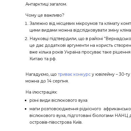
Антарктиці загалом.
Чому це важливо?
Залежно від місцевих мікроумов та клімату комп
цими видами можна відслідковувати зміну кліма
Науковці підтвердили, що в районі “Вернадськог
це дає додаткові аргументи на користь створе
вже кілька років Україна просуває таке рішенн
Китаю та рф.
Нагадуємо, що
триває конкурс
у ювілейну – 30-ту
можна до 14 серпня.
На ілюстраціях:
різні види віслюкового вуха
мапи розповсюдження рідкісного африканськ
віслюкового вуха, підготовані біологами НАНЦ 
островів-півострова Київ.