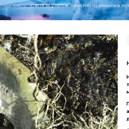
Вернадського”: стаття за участі вчених НАНЦ вийшла в т
S
f