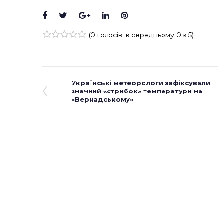
Facebook
Twitter
Google+
LinkedIn
Pinterest
(
0 голосів
. в середньому
0
з 5)
1
2
3
4
5
Навігація
Previous
Українські метеорологи зафіксували
Post
значний «стрибок» температури на
записів
«Вернадському»