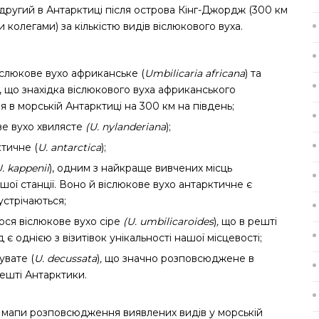
– другий в Антарктиці після острова Кінг-Джордж (300 км
 колегами) за кількістю видів віслюкового вуха.
іслюкове вухо африканське (
Umbilicaria africana
)
та
, що знахідка віслюкового вуха африканського
в морській Антарктиці на 300 км на південь;
е вухо хвилясте
(U. nylanderiana
);
тичне (
U. antarctica
);
. kappenii
), одним з найкраще вивчених місць
ої станції.
Воно й віслюкове вухо антарктичне
є
устрічаються;
ся віслюкове вухо сіре
(U. umbilicaroides
)
,
що в решті
є однією з візитівок унікальності нашої місцевості;
увате (
U. decussata
)
,
що значно розповсюджене в
решті Антарктики.
о мапи розповсюдження виявлених видів у морській