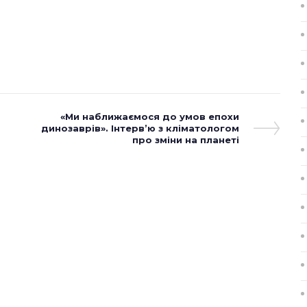
Next
«Ми наближаємося до умов епохи
динозаврів». Інтерв’ю з кліматологом
Post
про зміни на планеті