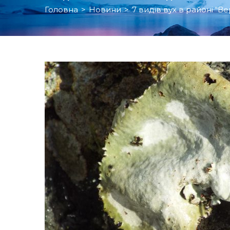
Головна
>
Новини
>
7 видів вух в районі “