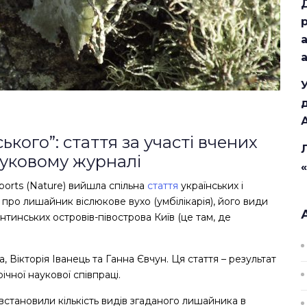
ького”: стаття за участі вчених
уковому журналі
ports (Nature) вийшла спільна
стаття
українських і
я про лишайник віслюкове вухо
(умбілікарія)
, його види
тинських островів-півострова Київ (це там, де
, Вікторія Іванець та Ганна Євчун. Ця стаття – результат
чної наукової співпраці.
тановили кількість видів згаданого лишайника в