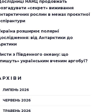
Дослідниці НАНЦ продовжать
розгадувати «секрет» виживання
антарктичних рослин в межах проєктної
аспірантури
Україна розширює полярні
дослідження: від Антарктики до
Арктики
Листи з Південного океану: що
«пишуть» українським вченим аргобуї?
АРХІВИ
ЛИПЕНЬ 2026
ЧЕРВЕНЬ 2026
ТРАВЕНЬ 2026